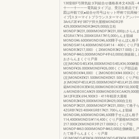
130室樹F弓障気錠ダ列組合せ価格表本文426頁∼
十一一十一一一電気錠タイプは、受注生産品です
図は外観で抗●組合せ符号はセット呼称で抗両袖つ
イプ]スターマイトブラウンスターマイトアンバ
3ArlLF2E‐¥す087デ抑大屋根MONDR2半
429,000XMONDR2¥429,000自立柱
MONDP3¥231,000XMONDP3¥231,000おさらん
4ZGRA17¥16.2004XGRA17¥15,000らんま額縁
MONDG¥6.600XMONDG¥6,600障子せんぼん格子
MONDSi¥114,400XMONDSi¥114・400くぐり
MONDR3¥217,000》く2XMONDR3¥217.000)
MONDP4¥63,000XMONDP4半63,000右側嵌
おさらんまくぐり戸扉
(左)MONDS4EL¥34,000XMONDS4EL¥34,000
MONDF¥26.000XMONDF¥26,000くぐり戸部品箱
MONDBOXl¥4,000》く2MONDBOXI¥4.000X2
(左)MONDKE¥21.500MONDKE¥21.500くぐり戸
き)MONDP4EUL¥!25.000XMONDP4EUL¥125
箱MONDBOX3E¥i50,000MONDBOX3E¥150,0
ルMONDBOXCAl¥29.000MONDBOXCAi¥29,00
3A12FR2E¥,694,900X3・411年軽辞大屋根
MONDR2¥429,000XMONDR2¥429,000自立柱
MONDP3¥231,000XMONDP3¥231,000たて格
4ZGRB!7¥23.4004XGRB17¥21.700らんま額縁
MONDG¥6,600XMONDG¥6,600障子せんぼん格子
114,400XMONDSi¥114,400くぐり戸屋根MOND
217.000X2XMONDR3半217.000X2くぐり戸柱
MONDP4¥63.000XMONDP4¥63,000左側峡
たて格子らんまくく・り戸扉
(右)MONDS4ER¥34.000XMONDS4ER¥34,000