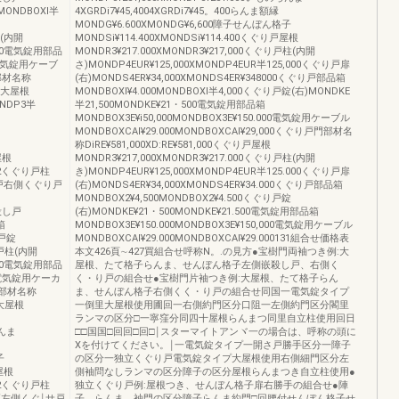
MONDBOXl半
4XGRDi7¥45,4004XGRDi7¥45。400らんま額縁
MONDG¥6.600XMONDG¥6,600障子せんぼん格子
柱(内開
MONDSi¥114.400XMONDSi¥114.400くぐり戸屋根
.000電気錠用部品
MONDR3¥217.000XMONDR3¥217,000くぐり戸柱(内開
00電気錠用ケーブ
さ)MONDP4EUR¥125,000XMONDP4EUR半125,000くぐり戸扉
0部材名称
(右)MONDS4ER¥34,000XMONDS4ER¥348000くぐり戸部品箱
ゆ￨大屋根
MONDBOXl¥4.000MONDBOXl半4,000くぐり戸錠(右)MONDKE
ONDP3半
半21,500MONDKE¥21・500電気錠用部品箱
MONDBOX3E¥i50,000MONDBOX3E¥150.000電気錠用ケーブル
MONDBOXCAl¥29.000MONDBOXCAl¥29,000くぐり戸門部材名
称DiRE¥581,000XD:RE¥581,000くぐり戸屋根
屋根
MONDR3¥217,000XMONDR3¥217.000くぐり戸柱(内開
》く2くぐり戸柱
き)MONDP4EUR¥125,000XMONDP4EUR半125.000くぐり戸扉
殺し戸右側くぐり戸
(右)MONDS4ER¥34,000XMONDS4ER¥34.000くぐり戸部品箱
MONDBOX2¥4,500MONDBOX2¥4.500くぐり戸錠
眼殺し戸
(右)MONDKE¥21・500MONDKE¥21.500電気錠用部品箱
箱
MONDBOX3E¥150.000MONDBOX3E¥150,000電気錠用ケーブル
り戸錠
MONDBOXCAl¥29.000MONDBOXCAl¥29.000131組合せ価格表
り戸柱(内開
本文426頁∼427買組合せ呼称N。.の見方●宝樹門両袖つき例:大
.000電気錠用部品
屋根、たて格子らんま、せんぼん格子左側嵌殺し戸、右側く
000電気錠用ケーカ
く・り戸の組合せ●宝樹門片袖つき例:大屋根、たて格子らん
00部材名称
ま、せんぼん格子右側くく・り戸の組合せ同国一電気錠タイプ
00大屋根
一倒里大屋根使用圃回一右側約門区分口阻一左側約門区分閣里
ランマの区分□一寧窪分同四十屋根らんまつ同里自立柱使用回日
らんま
□□国国□回回□回□￨スターマイトアンヾ一の場合は、呼称の頭に
Xを付けてください。￨一電気錠タイプ一開さ戸勝手区分一障子
子
の区分一独立くぐり戸電気錠タイプ大屋根使用右側細門区分左
戸屋根
側袖問なしランマの区分障子の区分屋根らんまつき自立柱使用●
》く2くぐり戸柱
独立くぐり戸例:屋根つき、せんぼん格子扉右勝手の組合せ●陣
殺し戸左側くぐ￨サ戸
子、らんま、袖門の区分障子らんま約門□回腰付せんぼん格子せ