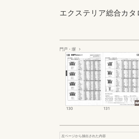
エクステリア総合カタログ規格
門戸・塀
130
131
左ページから抽出された内容