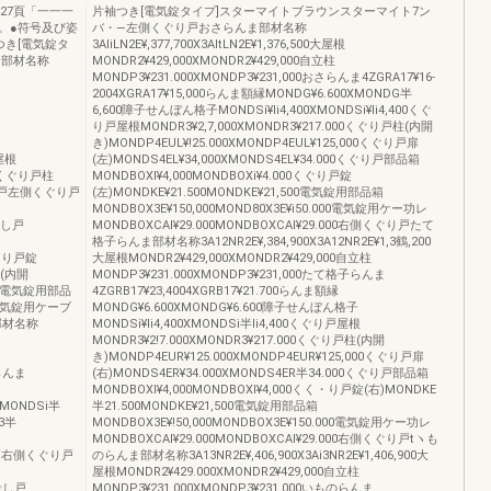
427頁「一一一
片袖つき[電気錠タイプ]スターマイトブラウンスターマイト7ン
。●符号及び姿
バ・―左側くぐり戸おさらんま部材名称
き[電気錠タ
3AliLN2E¥,377,700X3AltLN2E¥1,376,500大屋根
ー部材名称
MONDR2¥429,000XMONDR2¥429,000自立柱
MONDP3¥231.000XMONDP3¥231,000おさらんま4ZGRA17¥16‐
2004XGRA17¥15,000らんま額縁MONDG¥6.600XMONDG半
ま
6,600障子せんぼん格子MONDSi¥li4,400XMONDSi¥li4,400くぐ
り戸屋根MONDR3¥2,7,000XMONDR3¥217.000くぐり戸柱(内開
き)MONDP4EUL¥!25.000XMONDP4EUL¥125,000くぐり戸扉
戸屋根
(左)MONDS4EL¥34,000XMONDS4EL¥34.000くぐり戸部品箱
く2くぐり戸柱
MONDBOXl¥4,000MONDBOXi¥4.000くぐり戸錠
殺し戸左側くぐり戸
(左)MONDKE¥21.500MONDKE¥21,500電気錠用部品箱
MONDBOX3E¥150,000MOND80X3E¥i50.000電気錠用ケー功レ
峡殺し戸
MONDBOXCAl¥29.000MONDBOXCAl¥29.000右側くぐり戸たて
格子らんま部材名称3A12NR2E¥,384,900X3A12NR2E¥1,3鶴,200
くぐり戸錠
大屋根MONDR2¥429,000XMONDR2¥429,000自立柱
柱(内開
MONDP3¥231.000XMONDP3¥231,000たて格子らんま
.000電気錠用部品
4ZGRB17¥23,4004XGRB17¥21.700らんま額縁
00電気錠用ケーブ
MONDG¥6.600XMONDG¥6.600障子せんぼん格子
0部材名称
MONDSi¥li4,400XMONDSi半li4,400くぐり戸屋根
MONDR3¥2!7.000XMONDR3¥217.000くぐり戸柱(内開
き)MONDP4EUR¥125.000XMONDP4EUR¥125,000くぐり戸扉
子らんま
(右)MONDS4ER¥34.000XMONDS4ER半34.000くぐり戸部品箱
MONDBOXl¥4,000MONDBOXl¥4,000くく・り戸錠(右)MONDKE
MONDSi半
半21.500MONDKE¥21,500電気錠用部品箱
R3半
MONDBOX3E¥!50,000MONDBOX3E¥150.000電気錠用ケー功レ
MONDBOXCAl¥29.000MONDBOXCAl¥29.000右側くぐり戸tヽも
殺し戸右側くぐり戸
のらんま部材名称3A13NR2E¥,406,900X3Ai3NR2E¥1,406,900大
屋根MONDR2¥429.000XMONDR2¥429,000自立柱
眼殺し戸
MONDP3¥231,000XMONDP3¥231.000いものらんま