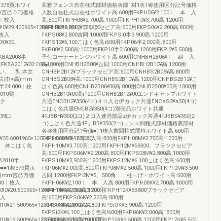
378頁ホワイ
高雅フェンス自在柱式部材価格表部1材1名1称使用区分記号価格
m言己０巧価格
入数自在柱式自在柱ホワイト高:600用FKPH06¥2.100︱ 本 入
0︱枚入
高:800用FKPH08¥2.700高:1000用FKPH10¥3,700高:1200用
!0¥29.400965×12004HFKBA2012¥338600
FKPH12¥5,800ブラックセピア高:600用FKPS06¥2.200高:800用
︱枚入
FKPS08¥2.800吉同:1000用FKPSi0半3.900高:1200用
0!0¥30。
FKPS12¥6,100こはく色高i600用FKP06半2,000高:800用
FKP08¥2,500高:1000用FKP10半3,500高:1200用FKPi2¥5.500格
FKBA2008半
子付コーナーヒンジホワイト高:600用CNHBH2B06¥︱ 組 入
CFKBA2012¥32.000●」
高1800用CNHBH2B08¥吉同:1000用CNHBH2B10¥高:1200用
い。」型.本文
CNHBH2B12¥ブラックセピア高:600用CNHBS2B06¥高:800用
(巾×高)mm
CNHBS2B08¥高:1000用CNHBS2B10¥高:1200用CNHBS2B12¥こ
24.000︱枚
はく色高:600用CNHB2B06¥00高:800用CNHB2B08¥00高:1000用
2010鶏
CNHB2B10¥00高i1200用CNHB2B12¥00エンドキャップホワイト
ック
共通ENCBH2¥350(4コ)４コ入セ伊カック共通ENCaS2¥a50(4コ)
こはく色共通ENCB2¥350(4コ)別売品ホワイト共通
¥39口
4FJBBH¥350(2コ)２コ入連浩部品z伊カック共通4FJBBS¥350(2
コ)こはく色共通4F」BB¥350(2コ)ェンス間程式部材価格表部材
名称使用区分記1号価■￨1権入数間柱式間柱ホワイト高:600用
¥35.6001965×12004FRC2012¥42.800C
FKPH06M¥2,100￨本入高:800用FKPH08M¥2.700高:1000用
本 体こはく色
FKPH10M¥3.700高:1200用FKPH12M¥58800、フラツクセビア
高:600用FKPS06M¥2.200高:800用FKPS08M¥2,800高:1000用
CA2010半
FKPS10M¥3,900高:1200用FKPS12M¥6.100こはく色高:600用
■■■■1叔379買ホ
FKP06M¥2.000高:800用FKP08M¥2.500高:1000用FKP10M¥3.500
)mm言己万価
吉同:1200用FKPi2M¥5。500角 柱︵げ︶ホワイト高:600用
700︱枚入
FKPH06K¥2,100︱ 本 入高:800用FKPH08K¥2,700高:1000用
!0¥20.500965×12004HFKKA20t2¥23,700
FKPH10K¥3,700高:1200用FKPH12K¥5B800ブラックセピア
枚入
高:600用FKPS06K¥2.200高:800用
10¥21.500965×12004SFKKA2012¥24.800
FKPS08K¥2.800:1000FlFKPSiOK¥3,900高:1200用
FKPSi2K¥6,100こはく色高!600用FKP06K¥2.000高1800用
10¥19.500965×12004CFKKA2012¥22.500D
FKP08K¥2.500高:1000用FKP10K¥3.500高:1200用FKP12K¥5.500