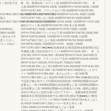
ヨよく色C色寸法
角 柱︵角度自在︶ホワイト高:600用FKPH06C¥3.700︱ 本
入高:800用FKPH08C¥4.200高:1000用FKPH10C¥5,800高:1200用
FKPH12C¥7,400．フラックセピア高:600用FKPS06C¥3.900
2010¥26.3001965×12004HFKDA2012¥31.500
高:800用FKPS08C¥4.400高i1000用FKPSiOC¥6.:00高!1200用
0︱枚入
FKPSi2C¥7.700こはく色高:600用FKP06C¥3.500高!800用
2010¥27.5001965X12004SFKDA20t2¥33.000
FKP08C¥4.000高:1000用FKP10C¥5,500高:1200用FKP12C¥7,000
端柱ホワイト高:600用FKPH06T¥2.100￨本入高:800用
A20!0¥25口
FKPH08T¥2口700高:1000用FKPH10T¥3.700高:1200用
用例I巾i600用
FKPH12T¥5,800ブラックセピア高:600用FKPS06T¥2,200高:800
こはく色のみです
用FKPS08T¥2,800高:1000用FKPS10T¥3.900高:1200用
注意ください。
FKPSi2T¥6口100こはく色高:600用FKP06T¥2.000高:800用
雅フエンスBoC・
FKP08T¥2.500高:1000用FKP10T¥3。500高:1200用
FKP12T¥5.500119■回■■段自格表本文382頁部材名称使用区分記
号価格入数２段自在柱ホワイト140用FKPH12L¥6.300︱ 本 入
古向340,1FKPH14L¥6,900一高540炉胃FKPH16L¥7,400740炉日
FKPH18L¥7.900．フラックセピア古向140用FKPSi2L¥6.600340
用FKPSi4L¥7.200540,1FKPSi6L¥7.700吉向740用
FKPSt8L¥8,300こはく色140用FKP2L¥6,000340炉1FKP4L¥6.500
古向540用FKP6L¥7.000一高740用FKP8L¥7.500控柱セットホワ
イト740用FKSPH18¥4.800︱本入ヒけ方ッ一高740炉再
FKSPS18¥5.000こはく色吉同740炉日FKSP18¥4.500■2段自在柱
寸法及び施エ柱サイズH2段自在柱控柱高:1200用柱間隔2m以内
必要なし一高:1400用柱間隔lm以内必要なし高:1600用柱間隔lm
以内必要なし高:1800用柱間隔lm以内風当りの強い場所は2段自
在柱の1本おさに控柱を取り付けて下さtヽ。高雅化粧笠本部材
価格表本文383頁部材名称寸法‐(奥行X巾)帥記号価■■格入1数笠
木ユニットヒピ7ブラッサ1965×1504KSCS¥18,7001本入こはく
色1965X1504KSG¥17,000コーナー笠木ヒ伊カッ長
1200+2004KSGCNS¥8.0001組入こはく色長
1200+2004KSGCN¥7.200エンド手ャップセけブラッ端部用