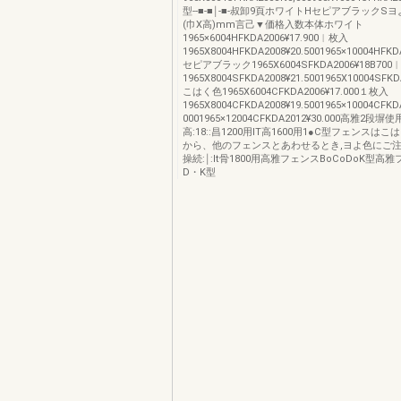
型‐‐■‐■￨‐■‐叔卸9頁ホワイトHセピアブラックS
(巾X高)mm言己▼価格入数本体ホワイト
1965×6004HFKDA2006¥17.900︱枚入
1965X8004HFKDA2008¥20.5001965×10004HFKDA
セピアブラック1965X6004SFKDA2006¥18B70
1965X8004SFKDA2008¥21.5001965X10004SFKDA
こはく色1965X6004CFKDA2006¥17.000１枚入
1965X8004CFKDA2008¥19.5001965×10004CFKD
0001965×12004CFKDA2012¥30.000高雅2段塀使
高:18::昌1200用lT高1600用1●C型フェンスは
から、他のフェンスとあわせるとき,ヨよ色にご
操続:￨:lt骨1800用高雅フェンスBoCoDoK型高
D・K型