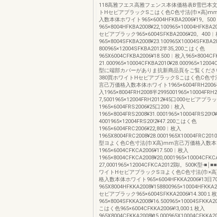
118高雅フエス高雅フェンス本体価格表B雪巴本文
トHセピアプラックSこはく色C色寸法(巾×高)m
入数本体ホワイト965×6004HFKBA2006¥19。50
965×8004HFKBA2008¥22,100965×10004HFKBA20
セビアプラック965×6004SFKBA2006¥20。400
965×8004SFKBA2008¥23.100965X10004SFKBA2
800965×12004SFKBA2012半35,200こはく色
965X6004CFKBA2006¥18.500︱枚入965×8004C
21.000965×10004CFKBA2010¥28.000965×12004
型に端部カバーがありま抗新商品頁をご覧くださ
380買ホワイトHセピアブラックSこはく色C色寸法
言己万価格入数本体ホワイト1965×6004FRH2006半
入1965×8004FRH2008半2995001965×10004FRH
7,5001965×12004FRH2012¥45口000セピアプラ
1965×6004FRS2006¥25口200︱枚入
1965×8004FRS2008¥31.0001965×10004FRS20!0
4001965×12004FRS20!2¥47.200こはく色
1965×6004FRC2006¥22,800︱枚入
1965X8004FRC2008¥28.0001965X10004FRC2010
型ヨよく色C色寸法(巾X高)mm言己万価格入数
1965×6004CFKCA2006¥17.500︱枚入
1965×8004CFKCA2008¥20,0001965×10004CFK
27,0001965×12004CFKCA2012鶏l。500K型‐■￨
ワイトHセピアブラックSヨよく色C色寸法(巾×高
格入数本体ホワイト965×6004HFKKA2006¥13日
965X8004HFKKA2008¥158800965×10004HFKKA20
セピアプラック965×6004SFKKA2006¥14.300１
965×8004SFKKA2008¥16.500965×10004SFKKA20
こはく色965×6004CFKKA2006¥!3,000１枚入
965X8004CFKKA2008¥t5,000965X10004CFKKA20