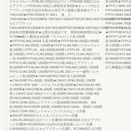
ステルブルー☆PFBLi¥2.500(2ヨ)ホワイトPFBHl¥2.500(2コ)セ
高:600用★PFPL06
ピアプラックPFBSi¥2.500(2コ)B型本文360頁★ホヮィトHセピ
★PFPL10K¥5.2
アプラックS色寸法(巾X高)mm言己巧イ面格入数本体ホワイト
PFPH06K¥3.600
1965×600★FPBH2006半31.500１ 枚 入
PFPH10K¥4.50
1965×800★FPBH2008¥36.7001965×1000★FPBH2010¥42,4001965×1200☆FPBH201
i600用PFPS06K¥
セビアプラック
PFPSiOK¥4.7
1965×600FPBS2006¥33.0001965×800FPBS2008¥38.5001965×1000FPBS2010¥44.5
在︶パステ,レピンク高
自在柱式部勝価格表★は受注生産品です。部材名称使用区分記■
★PFPP08C¥10,
号1胡■■犠1入数自左自在構′ヾステルビンク高:600用
★PFPP12C¥!l.
★PFPP06J¥4口400本入高:800用★PFPP08J¥5,000高i1000用
高:800用★PFPL08
★PFPPiOJ¥5,800高:1200用★PFPP12J¥6.900パステルフルー
高:1200用☆PFPL
高:600用☆PFPL06」¥4口400高i800用☆PFPL08」¥5.000
高:800用PFPH08
高:1000用☆PFPL10J¥5.800高:1200用☆PFPL12J¥6.900ホワイ
PFPH12C¥10.3
ト高:600用PFPH06J¥3口800高:800用PFPH08J¥4,300高:1000用
高:800用PFPS08C
PFPH10J¥5,000高:1200用PFPH12J海.000セピアプラック
PFPSt2C¥1
高:600用PFPS06J¥4.000高:800用PFPS08J¥4口500高:1000用
付工事費及び消費
PFPS10J¥5.200高:1200用PFPSi2J¥6.200コーナー継手パステ
ルビンク高:600用★CNHG06P¥5口900￨本入高i800用
★CNHG08P半6.400高:1000用★CNHG10P¥6.800高:1200用
☆CNHG12P¥7.600′ヽステルブル中高:600用★CNHG06L¥5,900
高:800用★CNHG08L¥6,400高:1000用★CNHG10L¥6.800高:1200
用☆CNHG12L¥7.600ホワイト高:600用CNHG06H¥5.100高:800
用CNHG08H¥5,500高!1000用CNHG,OH¥5,900高:1200用
CNHG12H¥6.600セビアプラック高!600用CNHG06S¥5。400
高:800用CNHG08S¥5.800高:1000用CNHG10S¥6。200高:1200用
CNHG12S¥6.900エンドキャツプパステルビンク共通
★ENCBP2¥350(4コ)４コ入パステルブルー共通
☆ENCBL2¥350(4コ)ホワイト共通ENCBH2¥350(4コ)セピアブラ
ック共通ENCBS2¥350(4コ)山印≡冗生和別達シルバー共通
FJBG¥600(2コ)2コ入セビアブラック共通F」BCS¥600(2コ)CII型