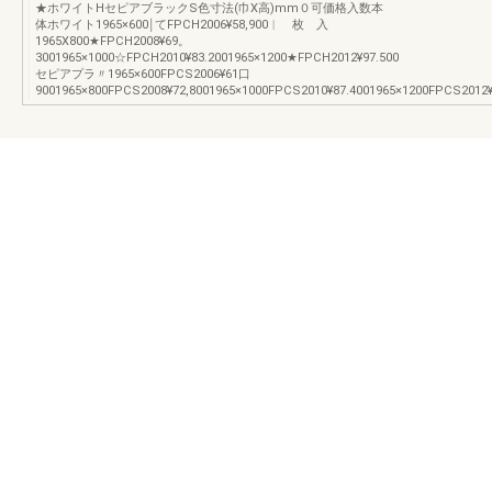
★ホワイトHセピアブラックS色寸法(巾X高)mm０可価格入数本
体ホワイト1965×600￨てFPCH2006¥58,900︱ 枚 入
1965X800★FPCH2008¥69。
3001965×1000☆FPCH2010¥83.2001965×1200★FPCH2012¥97.500
セピアプラ〃1965×600FPCS2006¥61口
9001965×800FPCS2008¥72,8001965×1000FPCS2010¥87.4001965×1200FPCS2012¥