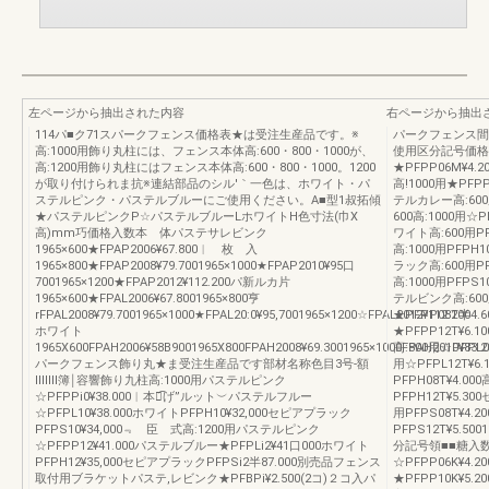
左ページから抽出された内容
右ページから抽出
114パ■ク71スパークフェンス価格表★は受注生産品です。※
パークフェンス間
高:1000用飾り丸柱には、フェンス本体高:600・800・1000が、
使用区分記号価格
高:1200用飾り丸柱にはフェンス本体高:600・800・1000。1200
★PFPP06M¥4.
が取り付けられま抗※連結部品のシル′｀一色は、ホワイト・パ
高!1000用★PFPP
ステルピンク・パステルブルーにご使用ください。A■型1叔拓傾
テルカレー高:600用
★パステルピンクP☆パステルブルーLホワイトH色寸法(巾X
600高:1000用☆P
高)mm巧価格入数本 体パステサレビンク
ワイト高:600用PFP
1965×600★FPAP2006¥67.800︱ 枚 入
高:1000用PFPH1
1965×800★FPAP2008¥79.7001965×1000★FPAP2010¥95口
ラック高:600用PFP
7001965×1200★FPAP2012¥112.200パ新ルカ片
高:1000用PFPS1
1965×600★FPAL2006¥67.8001965×800亨
テルビンク高:600
rFPAL2008¥79.7001965×1000★FPAL20:0¥95,7001965×1200☆FPAL2012¥112.200
★PFPP08T半4.6
ホワイト
★PFPP12T¥6.1
1965X600FPAH2006¥58B9001965X800FPAH2008¥69.3001965×1000FPAH2010¥83.2
高:800用☆PFPL08
パークフェンス飾り丸★ま受注生産品です部材名称色目3号‐額
用☆PFPL12T¥6.
ⅢⅢl簿￨容響飾り九柱高:1000用パステルピンク
PFPH08T¥4.000
☆PFPPi0¥38.000︱本入͡げ”ルット︶パステルフルー
PFPH12T¥5.30
☆PFPL10¥38.000ホワイトPFPH10¥32,000セピアプラック
用PFPS08T¥4.20
PFPS10¥34,000﹃ 臣 式高:1200用パステルピンク
PFPS12T¥5.
☆PFPP12¥41.000パステルブルー★PFPLi2¥41口000ホワイト
分記号領■■糖入
PFPH12¥35,000セピアプラックPFPSi2半87.000別売品フェンス
☆PFPP06K¥4.2
取付用ブラケットパステ,レビンク★PFBPi¥2.500(2コ)２コ入パ
★PFPP10K¥5.