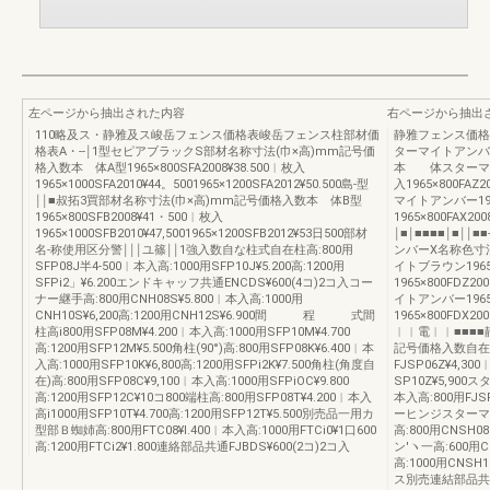
左ページから抽出された内容
右ページから抽出
110略及ス・静雅及ス峻岳フェンス価格表峻岳フェンス柱部材価
静雅フェンス価格
格表A・‐‐￨1型セピアブラックS部材名称寸法(巾×高)mm記号価
ターマイトアンバ
格入数本 体A型1965×800SFA2008¥38.500︱枚入
本 体スターマイトブ
1965×1000SFA2010¥44。5001965×1200SFA2012¥50.500島‐型
入1965×800FAZ20
￨￨■叔拓3買部材名称寸法(巾×高)mm記号価格入数本 体B型
マイトアンバー1965
1965×800SFB2008¥41・500︱枚入
1965×800FAX200
1965×1000SFB2010¥47,5001965×1200SFB2012¥53日500部材
￨■￨■■■■￨■
名‐称使用区分警￨￨￨ユ篠￨￨1強入数自な柱式自在柱高:800用
ンバーX名称色寸
SFP08J半4‐500︱本入高:1000用SFP10J¥5.200高:1200用
イトブラウン1965×
SFPi2」¥6.200エンドキャッフ共通ENCDS¥600(4コ)2コ入コー
1965×800FDZ20
ナー継手高:800用CNH08S¥5.800︱本入高:1000用
イトアンバー1965X
CNH10S¥6,200高:1200用CNH12S¥6.900間 程 式間
1965×800FDX20
柱高i800用SFP08M¥4.200︱本入高:1000用SFP10M¥4.700
︱︱電︱︱■■■
高:1200用SFP12M¥5.500角柱(90°)高:800用SFP08K¥6.400︱本
記号価格入数自在
入高:1000用SFP10K¥6,800高:1200用SFPi2K¥7.500角柱(角度自
FJSP06Z¥4,30
在)高:800用SFP08C¥9,100︱本入高:1000用SFPiOC¥9.800
SP10Z¥5,900
高:1200用SFP12C¥10コ800端柱高:800用SFP08T¥4.200︱本入
本入高:800用FJSP
高i1000用SFP10T¥4.700高:1200用SFP12T¥5.500別売品一用カ
ーヒンジスターマイ
型部Ｂ蜘姉高:800用FTC08¥l.400︱本入高:1000用FTCi0¥1口600
高:800用CNSH0
高:1200用FTCi2¥1.800連絡部品共通FJBDS¥600(2コ)2コ入
ン′ヽ一高:600用C
高:1000用CNSH
ス別売連結部品共