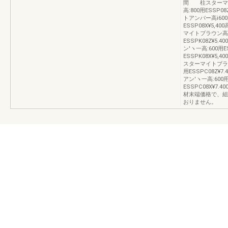
間 柱スターマイト
高:800用ESSP08
トアンパー高i600用
ESSP08X¥5,4
マイトブラウン高:60
ESSPK08Z¥5.
ン′ヽ一高:600用E
ESSPK08X¥5,4
スターマイトブラウン
用ESSPC08Z¥7
アン′ヽ一高:600用
ESSPC08X¥7.4
材末端価格で、組
おりません。