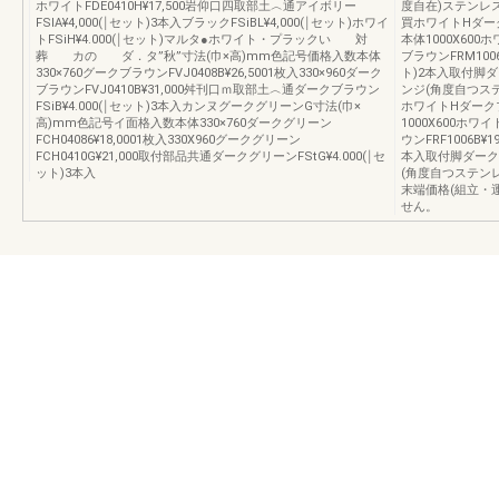
ホワイトFDE0410H¥17,500岩仰口四取部土︿通アイボリー
度自在)ステンレスF
FSlA¥4,000(￨セット)3本入ブラックFSiBL¥4,000(￨セット)ホワイ
買ホワイトHダー
トFSiH¥4.000(￨セット)マルタ●ホワイト・プラックい 対
本体1000X600ホワ
葬 カの ダ．タ”秋”寸法(巾×高)mm色記号価格入数本体
ブラウンFRM1006
330×760グークブラウンFVJ0408B¥26,5001枚入330×960ダーク
ト)2本入取付脚ダー
ブラウンFVJ0410B¥31,000舛刊口ｍ取部土︿通ダークブラウン
ンジ(角度自つステン
FSiB¥4.000(￨セット)3本入カンヌグークグリーンG寸法(巾×
ホワイトHダーク
高)mm色記号イ面格入数本体330×760ダークグリーン
1000X600ホワイト
FCH04086¥18,0001枚入330X960グークグリーン
ウンFRF1006B¥
FCH0410G¥21,000取付部品共通ダークグリーンFStG¥4.000(￨セ
本入取付脚ダークブ
ット)3本入
(角度自つステンレ
末端価格(組立・
せん。