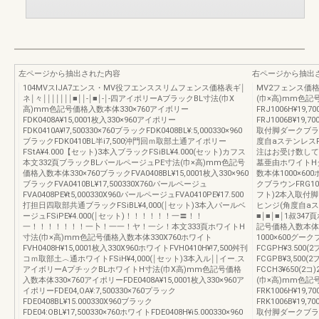
左ページから抽出された内容
右ページから抽出
104MVスlJA7エンス・MV役フエンススリムフェンス価格表ギ￨
MV2フェンス価
ネ￨々￨￨￨￨￨￨￨■￨￨‐￨■￨‐￨‐四アイポリーAブラックBL寸法(巾X
(巾×高)mm色記
高)mm色記号価格入数本体330×760アイボリー
FRJ1006H¥19
FDK0408A¥15,0001枚入330×960アイポリー
FRJ1006B¥19
FDK0410A¥!7,500330×760ブラックFDK0408BL¥:5,000330×960
取付脚ダークブラウン
ブラックFDK0410BL半i7,500沖門回ｍ取部土通アイポリー
度自aステンレスFC
FStA¥4.000【セット)3本入ブラックFSiBL¥4.000(セット)カフス
注はお受け数しており
本文332頁ブラックBLパールページュPE寸法(巾×高)mm色記号
墓亜由ホワイトH
価格入数本体330×760ブラックFVA0408BL¥15,0001枚入330×960
数本体1000×600ホ
ブラックFVA0410BL¥17,500330X760パールページュ
クブラウンFRG100
FVA0408PE¥t5,000330X960パールページュFVA0410PE¥17.500
フト)2本入取付脚ダ
打担日四取部共通ブラックFSiBL¥4,000(￨セット)3本入パールベ
ヒンジ(角度自aステ
ージュFSiPE¥4.000(￨セット)！！！！！！一〓！！
■￨■￨■￨1叔3
一！！！！！！！一卜！一一！ヤ！一シ！本文333頁ホワイトH
記号価格入数本体100
寸法(巾×高)mm色記号価格入数本体330X760ホワイト
1000×600グーク
FVH0408H¥15,0001枚入330X960ホワイトFVH0410H¥!7,500舛刊
FCGPH¥3.50
コｍ取部土︿通ホワイトFSiH¥4,000(￨セット)3本入ル￨￨イー.ス
FCGPB¥3,50
アイボリーAプチックBLホワイトH寸法(巾X高)mm色記号価格
FCCH3¥650
入数本体330×760アイポリーFDE0408A¥15,0001枚入330×960ア
(巾×高)mm色記
イポリーFDE04,OA¥:7,500330×760プラック
FRK1006H¥19
FDE0408BL¥15.000330X960ブラック
FRK1006B¥19
FDE04:OBL¥17,500330×760ホワイトFDE0408H¥i5.000330×960
取付脚ダークブラウン