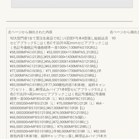
左ページから抽出された内容
右ページから抽出
92大型門扉1全て受注生産品で坑￨ジ(召世F弓本A型落し錠組込済
93
セピアプラックSこはく色C寸法(巾X高)mmセピアブラックこは
く色記号価格記号価格標準一扉1000×￨130MPAS10!2R(L)
¥58,000MPACi012R(L〕¥52,0001200×1130MPAS,212R(L)
¥65,000MPACi212R(L)¥59,0001000×1430MPASi015R(L)
¥62,000MPACiO15R(L)¥56,0001200X1430MPAS1215R(L)
¥69,000MPAC1215R(L)¥63,0001500×1430MPAS1515R{L)
¥77,000MPACi5i5R(L〕¥71,0001000×1730MPASiO18R(L)半
67,000MPACi018R(L)半61,0001200×1730MPASi218R{L)
¥74,000MPAC1218R(L)¥68,0001500X1730MPASi518R(L)
¥83,000MPACi518R(L)半77,000梱包内容1本体l枚、縦枠キャン
プ￨セツト、落し棒理込みパイプ1本B型セピアブラックSヨよく
色C寸法(巾×高)mmセピアプラックこはく色記号価格記号価格
標準一扉000×MPBSi012R〔L〕¥63.000MPBC1012R(L)
¥57,000200×MPBSi212R〔L〕¥70,000MPBCi212R〔L〕¥64・
000000XMPBS1015R(L)¥67,000MPBC10!5R【L)
¥61,000200XMPBS1215R{L)¥74,000MPBCi215R(L)
¥68,000500XMPBSi515R(L)¥82,000MPBC5i5駅い
¥76,000000×MPBS1018R(L)¥72,000MPBCO18Rに)
¥66,0001200×MPBS1218R(L〕¥79,000MPBC2!8Rに)
¥73,000500×MPBS1518R(L)半88,000MPBC518R〔L〕¥82.000
相包内容1本体1枚、縦枠Hャップ!セッ落し棒理込みパイプl本大