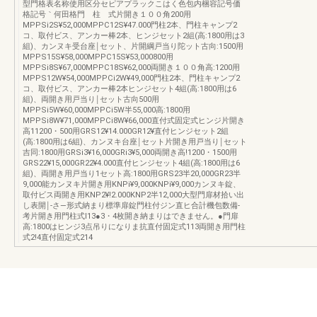
型門格表名称使用区分セピアプラックこはく色包内梱容記号価
格記号｀何田格門 柱 式片開き１００角200用
MPPSi2S¥52,000MPPC12S¥47.000門柱2本、門柱キャンプ2
コ、取付ビス、アンカー棒2本、ヒンジセット2組(高:1800用は3
組)、カンヌキ受台座￨セット、片開綱戸当り陀ット古向:1500用
MPPS15S¥58,000MPPC15S¥53,000800用
MPPSi8S¥67,000MPPC18S¥62,000両開き１００角高:1200用
MPPS12W¥54,000MPPCi2W¥49,000門柱2本、門柱キャンプ2
コ、取付ビス、アンカー棒2本ヒンジセット4組(高:1800用は6
組)、両開き用戸当り￨セット古向500用
MPPSi5W¥60,000MPPCi5W半55,000高:1800用
MPPSi8W¥71,000MPPCi8W¥66,000直付式固定式ヒンジ片開き
高11200・500用GRS12¥14.000GR12¥直付ヒンジセット2組
(高:1800用は6組)、カンヌキ台座￨セット片開き用戸当り￨セット
吉同:1800用GRSi3¥16,000GRi3¥5,000両開き高!1200・1500用
GRS22¥15,000GR22¥4.000直付ヒンジセット4組(高:1800用は6
組)、両開き用戸当り1セット高:1800用GRS23半20,000GR23半
9,000能カンヌキ片開き用KNPi¥9,000KNPi¥9,000カンヌキ錠、
取付ビス両開き用KNP2¥!2.000KNP2半12,000大型門扉材拾い出
し表開￨‐さ―形式納まり標準扉錠門柱付ジン直ヒ合計機包数備‐
考片開き用門柱式l13●3・4枚開き納まりはできません。●門扉
高:1800はヒンジ3点吊りになりま抗直付固定式113両開き用門柱
式2!4直付固定式214