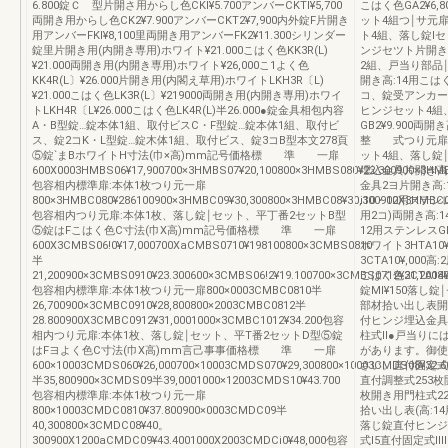
6.800錠Ｃ 型片開さ用からし色CKl¥5.700アンバーCKTl¥5,700
こはく色GA2¥6,8
両開き用からし色CK2¥7.900アンバーCKT2¥7,900内外錠F片開き
ット4組つ￨サ元扉
用アンバーFKl¥8,100里両開き用アンバーFK2¥11.300シリンダー
ト4組、落し錠lセ
錠里片開き用(内開き専用)ホワイト¥21.000こはく色KK3R(L)
ンジセツト片開き高:
¥21.000両開き用(内開き専用)ホワイト¥26,000こ1よく色
2組、戸当り部品￨
KK4R(L〕¥26.000片開き用(内閣え草用)ホワイトLKH3R〔L)
開き高:14用こは
¥21.000こはく色LK3R(L〕¥219000両開き用(内開き専用)ホワイ
コ、錠受アンカー￨コ
トLKH4R〔L¥26.000こはく色LK4R(L)半26.000●錠金具相包内容
ヒンジセット4組
A・B型錠…錠本体1組、取付ビスC・F型錠…錠本体1組、取付ビ
GB2¥9.900両開
ス、錠2コK・L型錠…錠木体1組、取付ビス、錠3コB型本文278頁
整 式つり元扉高:
⑤錠`まBホワイトH寸法(巾×高)mm記号価格標 準 一扉
ット4組、落し錠￨
600X0003HMBS06¥17,900700×3HMBS07¥20,100800×3HMBS080¥22.300900×3HMB
埋込金具片開き高:10
包容相内標準扉:本体1枚つり元一扉
金具2ヨ片開き高:1
800×3HMBC080¥286100900×3HMBC09¥30,300800×3HMBC08¥30,300900X3HMBC0
i10・12用ステン
包容相内つり元扉:本体1枚、落し錠￨セット、平丁番2セットB型
用2コ)両開き高:1
⑤錠はFこはく色C寸法(巾X高)mm記号価格標 準 一扉
12用ステンレスGH
600X3CMBS06!0¥17,000700XaCMBS0710¥198100800×3CMBS0810
ホワイト3HTA1
半
3CTA10¥,000
21,200900×3CMBS0910¥23.300600×3CMBS06!2¥19.100700×3CMBS0712¥21,2008
こはく色3CTA1
包容相内標準扉:本体1枚つり元一扉800×0003CMBC0810半
錠Ml¥150落し錠
26,700900×3CMBC0910¥28,800800×2003CMBC0812半
部材拾い出し表開■
28.800900X3CMBC0912¥31,0001000×3CMBC1012¥34.200包容
付ヒンジ埋込金具
相内つり元扉:本体1枚、落し錠￨セット、平T番2セットD型⑤錠
柱式ll●戸当り
はFヨよく色C寸法(巾X高)mm言己事事価格標 準 一扉
があります。御使
600×10003CMDS060¥26,000700×10003CMDS070¥29,300800×10003CMDS08¥32.
さい。直付固定式l
半35,800900×3CMDS09半39,0001000×12003CMDS10¥43.700
直付調整式253枚
包容相内標準扉:本体1枚つり元一扉
枚開き用門柱式22
800×10003CMDC0810¥37.800900×0003CMDC09半
拾い出し表(高:1
40,300800×3CMDC08¥40。
落じ錠直付ヒンジ
300900X1200aCMDC09¥43.4001000X2003CMDCi0¥48,000包容
式l5直付固定式ll