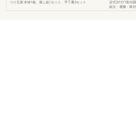
つり元扉:本体1枚、落し錠￨セット、平丁番2セット
定式2l1217直付
組立・運搬・取付