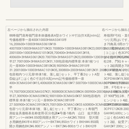
左ページから抽出された内容
右ページから抽出
88寿嶺門扉寿嶺門扉本体価格表A型ホワイトH寸法(巾X高)nlm記
寿嶺用F弓柱・直
号価格標準一扉400X10003HMAS0410半
つり元用はLです
16,200600×10003HMAS0610¥18‐
き75角高:0用ホワ
400700X10003HMAS0710¥20.700800×10003HMAS0810¥23,000900×10003HMAS0
2コ、取付ビス、
2001000×10003HMAS1010¥28,700400×3HMAS0412¥18。
￨コこはく色3CPDS
400600×3HMAS0612¥20.700700×3HMAS0712¥23,000800×12003HMAS0812¥25,20
よく色3CPDS¥16
半27.7001000×3HMASi012¥31,100包容相内標準扉:本体1枚つり
柱2本、門柱キャ
元一扉800×10003HMAC0810¥28,900900×3HMAC0910半
ット2組両開き75角
31.2001000×10003HMAC1010¥35,300800×2003HMAC0812¥31.200900×3HMAC0912
本、P研主キャッ
包容相内つり元扉!本体1枚、落し錠￨セット、平丁番2セットA型
ト4組、落し錠￨
⑤錠はFこはく色C寸法(巾X高)mm記号価格標準一扉
3CPDWi0¥19,
400×3CMAS0410¥15,400600X3CMAS0610¥!7.500700×10003CMAS0710¥19,70080
3CPDWi2半20.
半
2本、F弓柱キャ
19,700700X2003CMAS07¥21,900800X3CMAS08¥24.000900×2003CMAS09¥26,300
セット4組つり元一
半27,300900×3CMAS09¥32,9001000×3CMASi0¥37.500包容相内
27.900門柱2
標準扉:本体1枚つり元一扉800×3CMAC0810半
ヒンジセット4組
27.500900×3CMAC0910¥29,7001000×3CMACi0¥33.600800×3CMAC08¥298700900
3CPFCi0¥26.6
包容つり元扉!本体1枚、落し錠￨セット、平丁番2セット寿嶺門
3CPFC12¥28
扉錠金具価格表名称使用‐区分色講■号価‐1格内 山口 錠片開き
GAHl¥3,60
用アンパーAKl¥4.050型両開き用アンパーAK2¥5.700Ｂ 型片開
こはく色GAl¥3.4
き用鋼色BKl半4.850アンバーBKTl¥4,850ホワイトBKHi¥4.850両
ット2組、錠受アン
開さ用鋼色BK2¥6.800アンノヽ一BKT2¥6‐800ホワイトBKH2半
GAH2¥7.20