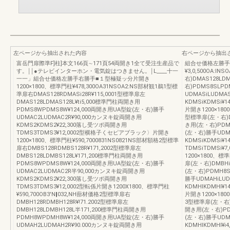
左ページから抽出された内容
右ページから抽出
富岳門扉際準F]柱]本文166頁∼171頁54両開き1全て受注生産品で
組合せ価格左勝手右
す。￨￨●テレビインターホン・電気錠はつきません。￨L____十一
¥3,0,500OA:
一一」組合せ価格左勝手右勝手■１型極疑ッ分片開き
右)DMAS128LD
1200×1800、標準門柱¥478,300OA31NSOA2:NS部材観1鵜1型標
右)PDMS8SLPD
準扉右DMAS128RDMASi28R¥115,0001型標準扉左
UDMASiLUDMA
DMAS128LDMAS128L¥ti5,000標準門柱両開き用
KDMSiKDMSi¥
PDMS8WPDMS8W¥124,000両開き用UA型錠(左・右)勝手
片開き1200×180
UDMAC2LUDMAC2R¥90,000カンヌキ錠両開き用
型標準扉(左・右)DM
KDMS2KDMS2¥22,300落し受ツポ両開き用
き用(左・右)PDM
TDMS3TDMS3¥12,0002型横格子くセピアブラック〉片開き
(左・右)勝手UDM
1200×1800、標準門柱¥590,7000831NS0821NS部材額格2型標準
KDMSiKDMSi
扉右DMBS128RDMBS128R¥171,2002型標準扉左
TDMSiTDMSi
DMBS128LDMBS128L¥171,200標準門柱両開き用
1200×1800、標
PDMS8WPDMS8W¥124,000両開き用UA型錠(左・右)勝手
扉(左・右)DMBHi
UDMAC2LUDMAC2R半90,000カンヌキ錠両開き用
(左・右)PDMH8S
KDMS2KDMS2¥22,300落し受ツポ両開き用
勝手UDMAHiLU
TDMS3TDMS3¥12,0002型転係片開き1200X1800、標準門柱
KDMHlKDMHl¥
¥590,700OB3'N‖032,NH蔀材価格2型標準扉右
片開き1200×180
DMBH128RDMBH128R¥!71.2002型標準扉左
3型標準扉(左・右)D
DMBH128LDMBH128L半171,200標準門柱両開き用
開き用(左・右)PD
PDMH8WPDMH8W¥124,000両開き用UA型錠(左・右)勝手
(左・右)勝手UDM
UDMAH2LUDMAH2R¥90.000カンヌキ錠両開き用
KDMHlKDMHl¥