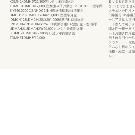
KDMH2KDMH2¥22,300落し受ツポ両開き用
ＥＵＥＵ片開き本
TDMH3TDMH3¥12,0003型幣素や子片開き1200×1800、標準問
き,ヨまできませ
柱¥650,300OC3,NHOC21NH部材価格3型標準扉右
ステム区分門柱区
DMCH128RDMCH128R¥201,0003型標準扉左
円扉区分F崎扉区分
IDMCH128LDMCHi28L¥201,000標準門柱両開き用
一〇了留岳大型門
IPDMH8WPDMH8W¥124,000両開き用UA型錠(左・右)勝手
⋮︱型たて格子ｇ
UDMAH2LUDMAH2R¥90,000カンヌキ錠両開き用
開き門一扉一日⋮
IKDMH2KDMH2¥22.300落し受ツボ両開き用
﹁下片開き門扉左
TDMH3TDMH3¥12,000
回⋮飾り門柱一旦
ンつき日一⋮電気
アムなし日ホワイ
価格く組立・運搬
ん。