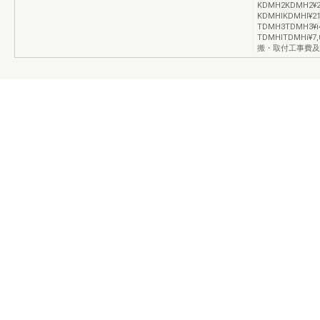
KDMH2KDMH2
KDMHlKDMHl
TDMH3TDMH3
TDMHlTDMH
搬・取付工事費及