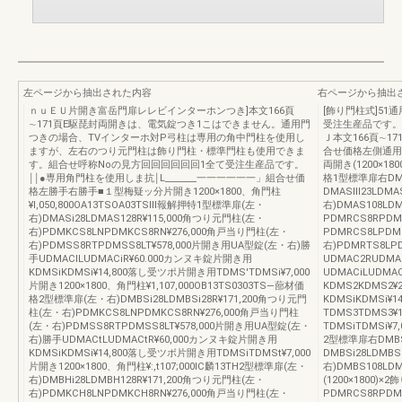
左ページから抽出された内容
右ページから抽出
ｎｕＥＵ片開き富岳門扉レレビインターホンつき]本文166頁
[飾り門柱式]51
∼171頁E駆琵封両開きは、電気錠つき1こはできません。通用門
受注生産品です。L_
つきの場合、TVインターホ対P弓柱は専用の角中門柱を使用し
Ｊ本文166頁∼
ますが、左右のつり元門柱は飾り門柱・標準門柱も使用できま
合せ価格左側通用門
す。組合せ呼称Noの見方回回回回回回1全て受注生産品です。
両開き(1200×180
￨￨●専用角門柱を使用しま抗￨L_______一一一一一一」組合せ価
格1型標準扉右DMAS
格左勝手右勝手■１型梅疑ッ分片開き1200×1800、角門柱
DMASⅢ23LDMA
¥l,050,800OA13TSOA03TSⅢ報解押特1型標準扉(左・
右)DMAS108LD
右)DMASi28LDMAS128R¥115,000角つり元門柱(左・
PDMRCS8RPDM
右)PDMKCS8LNPDMKCS8RN¥276,000角戸当り門柱(左・
PDMRCS8LPDM
右)PDMSS8RTPDMSS8LT¥578,000片開き用UA型錠(左・右)勝
右)PDMRTS8L
手UDMACILUDMACiR¥60.000カンヌキ錠片開き用
UDMAC2RUDM
KDMSiKDMSi¥14,800落し受ツポ片開き用TDMS'TDMSi¥7,000
UDMACiLUDMA
片開き1200×1800、角門柱¥1,107,000OB13TS0303TS―蔀材価
KDMS2KDMS2
格2型標準扉(左・右)DMBSi28LDMBSi28R¥171,200角つり元門
KDMSiKDMSi
柱(左・右)PDMKCS8LNPDMKCS8RN¥276,000角戸当り門柱
TDMS3TDMS3
(左・右)PDMSS8RTPDMSS8LT¥578,000片開き用UA型錠(左・
TDMSiTDMSi¥7,
右)勝手UDMACtLUDMACtR¥60,000カンヌキ錠片開き用
2型標準扉右DMBS1
KDMSiKDMSi¥14,800落し受ツボ片開き用TDMSiTDMSt¥7,000
DMBSi28LDMB
片開き1200×1800、角門柱¥:,t107;000IC麟13TH2型標準扉(左・
右)DMBS108LDM
右)DMBHi28LDMBH128R¥171,200角つり元門柱(左・
(1200×1800
右)PDMKCH8LNPDMKCH8RN¥276,000角戸当り門柱(左・
PDMRCS8RPDM