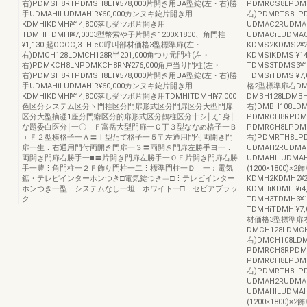
右)PDMSH8RTPDMSH8LT¥578,000片開き用UA型錠(左・右)勝
PDMRCS8LPDM
手UDMAHlLUDMAHiR¥60,000カンヌキ錠片開き用
右)PDMRTS8LP
KDMHlKDMHi¥14,800落し受ツボ片開き用
UDMAC2RUDM
TDMHlTDMHI¥7,0003型幣索や子片開き1200X1800、角門柱
UDMACiLUDMA
¥1,130i起OCOC,3THleC呼叫部材価格3型標準扉(左・
KDMS2KDMS2
右)DMCH128LDMCH128R半201,000角つり元門柱(左・
KDMSiKDMSi
右)PDMKCH8LNPDMKCH8RN¥276,000角戸当り門柱(左・
TDMS3TDMS3
右)PDMSH8RTPDMSH8LT¥578,000片開き用UA型錠(左・右)勝
TDMSiTDMSi¥7,
手UDMAHiLUDMAHiR¥60,000カンヌキ錠片開き用
格2型標準扉右DMBH
KDMHlKDMHl¥14,800落し受ツボ片開き用TDMHlTDMHl¥7.000
DMBH128LDMB
色区分システム区分ヽ門柱区分門扉形式区分門扉区分大型門扉
右)DMBH108LD
区分大型摘凝1座分門癖区分的扉形式区分鶴柱区分十シ￨え1身￨
PDMRCH8RPDM
な題委白医分￨一〇ｉＦ富岳大型門扉一Ｃ丁３型ななめ格子一Ｂ
PDMRCH8LPDM
︲Ｆ２型横格子一Ａ〓︱型たて格子一５〒左通用門付両開き門
右)PDMRTH8LP
扉一生⋮右通用門付両開き門扉一３〓両開き門扉左勝手ヨ一⋮
UDMAH2RUDM
両開き門扉右勝手一■〓片開き門扉左勝手一ＯＦ片開き門扉右勝
UDMAHlLUDMAH
手一豊⋮角門柱一２Ｆ飾り門柱一二⋮標準門柱一Ｄ︲一︰電気
(1200×1800
鉱・テレピインターホンつき□電気錠つき﹁□⋮テレビインター
KDMH2KDMH2
ホンつき一型⋮システムなし一坦⋮ホワイト一□⋮セビアブラッ
KDMHiKDMHi¥
ク
TDMH3TDMH3
TDMHiTDMHi¥7
材価格3型標準扉右D
DMCH128LDMC
右)DMCH108LD
PDMRCH8RPD
PDMRCH8LPDM
右)PDMRTH8LP
UDMAH2RUDM
UDMAHlLUDMAH
(1200×1800