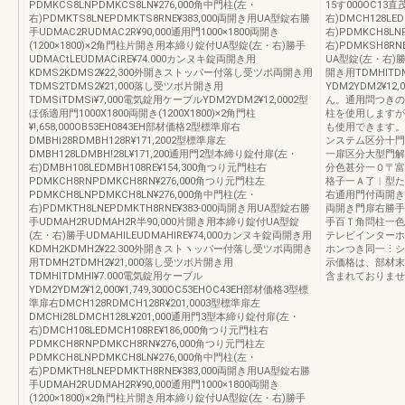
PDMKCS8LNPDMKCS8LN¥276,000角中門柱(左・
15す000OC13
右)PDMKTS8LNEPDMKTS8RNE¥383,000両開き用UA型錠右勝
右)DMCH128LE
手UDMAC2RUDMAC2R¥90,000通用門1000×1800両開き
右)PDMKCH8LN
(1200×1800)×2角門柱片開き用本締り錠付UA型錠(左・右)勝手
右)PDMKSH8RN
UDMACtLEUDMACiRE¥74.000カンヌキ錠両開き用
UA型錠(左・右)勝手
KDMS2KDMS2¥22,300外開きストッパー付落し受ツポ両開き用
開き用TDMHlTD
TDMS2TDMS2¥21,000落し受ツポ片開き用
YDM2YDM2¥
TDMSiTDMSi¥7,000電気錠用ケーブルYDM2YDM2¥12,0002型
ん。通用問つきの
ほ係適用門1000X1800両開き(1200X1800)×2角門柱
柱を使用しますが
¥!,658,000OB53EH0843EH部材価格2型標準扉右
も使用できます。
DMBHi28RDMBH128R¥171,2002型標準扉左
ンステム区分十門
DMBH128LDMBH!28L¥171,200通用門2型本締り錠付扉(左・
一扉区分大型門解
右)DMBH108LEDMBH108RE¥154,300角つり元門柱右
分色甚分一０〒富
PDMKCH8RNPDMKCH8RN¥276,000角つり元門柱左
格子一Ａ了︱型た
PDMKCH8LNPDMKCH8LN¥276,000角中門柱(左・
右通用門付両開き
右)PDMKTH8LNEPDMKTH8RNE¥383‐000両開き用UA型錠右勝
両開き門扉右勝手
手UDMAH2RUDMAH2R半90,000片開き用本締り錠付UA型錠
手百Ｔ角問柱一色
(左・右)勝手UDMAHlLEUDMAHIRE¥74,000カンヌキ錠両開き用
テレビインターホ
KDMH2KDMH2¥22.300外開きストヽッパー付落し受ツボ両開き
ホンつき同一⋮シ
用TDMH2TDMH2¥21,000落し受ツボ片開き用
示価格は、部材末
TDMHlTDMHl¥7.000電気錠用ケーブル
含まれておりませ
YDM2YDM2¥12,000¥1,749,300OC53EHOC43EH部材価格3型標
準扉右DMCH128RDMCH128R¥201,0003型標準扉左
DMCHi28LDMCH128L¥201,000通用門3型本締り錠付扉(左・
右)DMCH108LEDMCH108RE¥186,000角つり元門柱右
PDMKCH8RNPDMKCH8RN¥276,000角つり元門柱左
PDMKCH8LNPDMKCH8LN¥276,000角中門柱(左・
右)PDMKTH8LNEPDMKTH8RNE¥383,000両開き用UA型錠右勝
手UDMAH2RUDMAH2R¥90,000通用門1000×1800両開き
(1200×1800)×2角門柱片開き用本締り錠付UA型錠(左・右)勝手