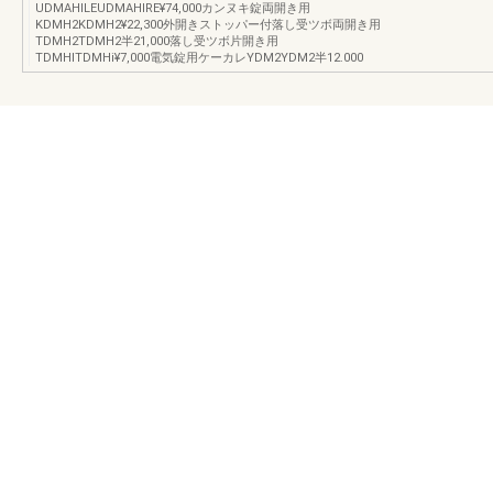
UDMAHlLEUDMAHlRE¥74,000カンヌキ錠両開き用
KDMH2KDMH2¥22,300外開きストッパー付落し受ツボ両開き用
TDMH2TDMH2半21,000落し受ツボ片開き用
TDMHlTDMHi¥7,000電気錠用ケーカレYDM2YDM2半12.000