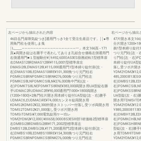
左ページから抽出された内容
右ページから抽出
46目岳門扉障気錠つき]通用門っき1全て受注生産品です。￨￨●専
47片開き本文16
用角門柱を使用しま曳
分片開き1200×18
￨L_____―――――――――――――――――――一」本文166頁∼171
鵜1型本締り錠付扉(左
頁●両開き錠は右勝手で表わしてありま孔組合せ価格左側通用門
つり元門柱(左・右)P
右側通用門■１型秘駒分¥￨!t492,600OA53ES蔀務続転1型標準扉
り門柱(左・右)PDM
右DMAS128RDMAS128R¥115,0001型標準扉左
本締り錠付UA型錠(左
DMASi28LDMAS128L¥115,000通用門1型本締り錠付扉(左・
落し受ツボ片開き用
右)DMAS108LEDMAS108RE¥101,300角つり元門柱右
YDM2YDM2¥12
PDMKCS8RNPDMKCS8RN¥276,000角つり元門柱左
485,200OB13
PDMKCS8LNPDMKCS8LN¥276,000角中門柱(左・
右)DMBS128LE
右)PDMKTS8LNEPDMKTS8RNE¥383,000両開き用UA型錠右勝
右)PDMKCS8LN
手UDMAC2RUDMAC2R¥90,000通用門1000×1800両開き
右)PDMKSS8RN
(1200×1800)×2角門柱片開き用本締り錠付UA型錠(左・右)勝手
UA型錠(左・右)勝手
UDMACtLEUDMACiRE¥74,000カンヌキ錠両開き用
開き用TDMSiTD
KDMS2KDMS2¥22,300外開きストッパー付落し受ツポ両開き用
YDM2YDM2¥12
TDMS2TDMS2¥21,000落し受ツボ片開き用
Y885,200OB1
TDMSiTDMSi¥7,000電気錠用ケー功レ
右)DMBH128LE
YDM2YDM2¥12,000￨¥IⅢ658,000OB53ESⅢ部1材価格2型標準扉
右)PDMKCH8LN
右DMBSi28RDMBSi28R¥171,2002型標準扉左
右)PDMKSH8RN
DMBS128LDMBSi28L¥171,200通用門2型本締り錠付扉(左・
型錠(左・右)勝手U
右)DMBS108LEDMBS108RE¥154,300角つり元門柱右
き用TDMHlTDM
PDMKCS8RNPDMKCS8RN¥276,000角つり元門柱左
YDM2YDM2¥12