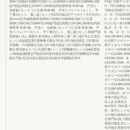
800×1200MC528B¥72,000つり元扉800×1200CMC528B¥86,500
PE高:12用アイボ
錠F型錠(両開き)FK2¥11,300相包内容標準扉:本体1枚、戸当り・
H・PE100角高:1
化粧板￨セットつり元扉!本体1枚、戸当リバンパー￨セット、平
75角古同0用アイポ
丁番2セット、落し錠￨セットNQ53⑤錠はFアイボリーA寸法(巾×
G・H・PE吉同2用
高)mm記号価格標準扉800×1200MC538A¥58,500つり元扉
E・G・H・PE100
800X1200CMC538A¥70,500錠F型錠(両開さ)FK2¥ll,300相包内容
Gつり元一扉100角
標準扉:本体1枚、戸当り・化粧板￨セットつり元扉:本体1枚、戸
BL,D・E・G・H・
当リバンパー￨セット、平丁番2セット、落し錠￨セット樹映門扉
B・BL・D・E・
部材拾い出し表開き形式納まり標準扉こ湧一死つ錠F号お主直行
5AKJWi5¥49
ヒンジ合副固定慧1調整事片開き3弓柱ゴfl13査付固定ゴlll3萱付
0,12用アイボリーG
半調整」l1l3両開き司柱J2114直付固定ゴ2114霞付半調整ヨ21l4
用アイボリーGSAl
開き形式納まりつり元扇臼整￨￨―￨‐￨1用機麗付ヒンジ合■説霞定
イボリーGFA2¥,
ぷ48包紬3枚開き門柱拭2lt5直付固定拭2l!5直付半調整拭2!!54枚
リーGSA2¥6.5
開き門柱式2216直付固定試22l6直付半調整試2216
GFA3¥6.500
eSA2¥6.500
用アイポリーGGAl
アイポリーGTAl¥
イポリーGGA2¥3
ボリーGTA2¥8.
リーGGA3¥8.0
GTA2¥8.000
り元用はR、左つ
本体の色記号は、
以上ある場合は、
No49(巾:700×
柱・直付ヒンジセ
その他の規格色の
き用門柱(高:12
用直付固定式ヒンジ
号片開き用直付半調