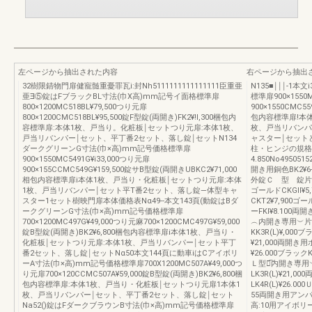
左ページから抽出された内容
右ページから抽出
32樹限錆物門扉健寵髄重憂罪瓦i:封Nh5111111111111111臣重亜
N135■￨￨￨‐1
亜∃⑤錠はFブラックBL寸法(巾X高)mm記号イ面格標準扉
標準扉900×1550M
800×1200MC518BL¥79,500つり元扉
900×1550CMC5
800×1200CMC518BL¥95,500錠F型錠(両開き)FK2¥!l,300梱包内
包内容標準扉!本
容標準扉:本体1枚、戸当り。化粧板￨セットつり元扉:本体1枚、
枚、戸当リバンパ
戸当リバンパー￨セット、平丁番2セット、落し錠￨セットN134
ャスター￨セット
ダークグリーンG寸法(巾×高)mm記号価格標準扉
柱・ヒンジの規格
900×1550MC5491G¥i33,000つり元扉
4.850No49505
900×155CCMC549G¥159,500錠サB型錠(両開きUBKC2¥71,000
開き用銅色BK2¥6‐
相包内容標準扉i本体1枚、戸当り・化粧板￨セットつり元扉:本体
外錠Ｃ 型 錠片開き
1枚、戸当リバンパー￨セット平T番2セット、落し錠―体型キャ
ゴールドCKGll¥
スター1セット樹映門扉本体価格表Nα49‐‐本文143頁(動錠はBダ
CKT2¥7,900
ークグリーンG寸法(巾×高)mm記号価格標準扉
ーFKl¥8.100
700×1200MC497G¥49,000つり元麻700×1200CMC497G¥59,000
︵内開き専用︶片開き
錠B型錠(両開き)BK2¥6,800梱包内容標準扉i本体1枚、戸当り・
KK3R(L)¥,000
化粧板￨セットつり元扉:本体1枚、戸当リバンパー￨セット平丁
¥21,000両開き用
番2セット、落し錠￨セットNα50本文144頁に動車iはCアイボリ
¥26.000ブラックKK
ーA寸法(巾×高)mm記号価格標準扉700X1200MC507A¥49,000つ
Ｌ型錠͡内開き専用︶
り元扉700×120CCMC507A¥59,000錠B型錠(両開き)BK2¥6,800梱
LK3R(L)¥21,0
包内容標準扉:本体1枚、戸当り・化粧板￨セットつり元扉1本体1
LK4R(L)¥26.
枚、戸当リバンパー￨セット、平丁番2セット、落し錠￨セット
55両開き用アンパ
Na52()錠はFダークブラウンB寸法(巾×高)mm記号価格標準扉
高:10用アイボリー4