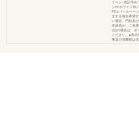
リーン↑色記号A/
ンH/ホワイトBL
PEルヾ―ルベー
文する場合希望す
い場合、門柱及び
本体色が、二色青
(Q)の場合は、
ください。●表示
事及び消費税は含