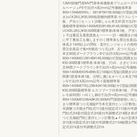
12MV錆物門扉MV門扉本体価格表プリムローズ1本
ルベージュPE寸法(巾×高)mm記号価格係準扉
800×1394MERRtL〕0814PE¥198,000錠UC型錠(
き)uCK2R(L)¥30,000包容梱内標準扉:ガラスレ
枚、戸当り￨セヽット沙羅しゃら本文81頁寸法(巾
価格標準扉800×1400MEB0814BL¥148,000錠U
UCKBL2R(L)¥30,000関暑1標準扉i本体1枚、戸
ト子ほ重逗玉屋恵貨真え一一一一]3・4枚開きの
に平丁番加工を施しますのく標準扉も受注生産品
体高さ1400以上の問柱・直付ヒンジセットの色
受注生産品で曳※外観右つり元はR、左つり元はL
本文80頁ダークブラウンB寸法(巾X高)mm記号
800×1400MEC0814B¥148,000錠UC型錠(両開き)U
¥30.000関暑1標準扉:本体1枚、穴vS、さぎビス
文84買グークブラウンB寸法(巾×高)mm記号価
900×1400MEK09i4B¥li3口100錠IC型錠(両開きUCK2
関暑1群扉本体1枚、卍明し腕￨をオペリエ本文7
ンG寸法(巾X高)mm記号イ面格標準扉
800×1450METR(L)08i4G¥198,000鉦サC型錠(両開
¥30,000関曇標準扉:ルスツブーフ付本体1枚、戸
レモ叔83頁tヽvSミし銅Q寸法(巾×高)mm記号
800×1500MES08i40¥!20,000MV門扉部材拾
まり標準扉つり元扇錠P弓本主直付ヒンジ計数包
半調整ゴ片開き門柱式113直付固定式113直付半調
門柱式2!4直付固定式2!4直付半調整式214開き
つり元扇錠門柱￨直付ヒンジ計数包▲Ｆねロ定或
2l15直付固定式2l15直付半調整式21154枚開き門
定式2216直付半調整式2216