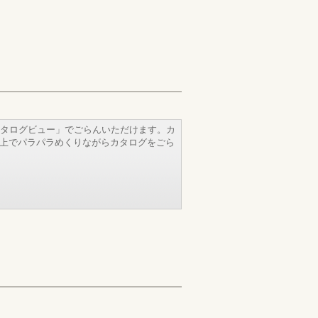
タログビュー」でごらんいただけます。カ
b上でパラパラめくりながらカタログをごら