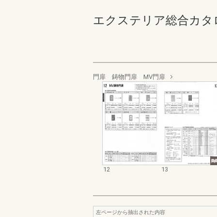
エクステリア総合カタログ規
門扉 鋳物門扉 MV門扉
12
13
左ページから抽出された内容