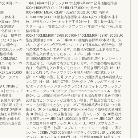
文78頁￨パー
13神￨￨■捧■本￨￨ブラックBL寸法(巾×高)mm記号価格標準扉
800×1400MEARてL〕0814BL¥127,000つり元一扉
両開
800×1400☆MEACR(L)814BL¥i37.000錠UC型錠(両開き
リーフ付本体1
UCKBL2R(L)¥30,000梱包内容標準扉:本体1枚つり元扉:本体十
×高)mm記号
枚、戸当リバンパー￨セット平丁番2セット、落し錠一体型キャ
C型錠(両開き
スター￨セット古香こかダークブラウンB寸法(巾×高)mm記号価
当り化粧板￨セッ
格標準扉
場合は、標準扉
800X1400MEM0814B¥85,900900×1400MEM09i4B¥101,800錠UC
になりま抗●本
型錠(両開さ)UCKBL2R(L)半30,000梱包内容標準扉:本体1枚、穴
特注の場合は、
vS、さぎビス4コ色言己号につい・て●門扉本体の色記号は、記
で抗彩乃ぁゃの
号の末尾で表示してあります。規格色が2種類以上ある場合は、
価格標準扉
色記号を入れ替えてください。スプレモ(巾:800×
CKBL2R(L)
高:1500)MES0814旺色言己雪:いぶし銅●問柱,直付ヒンジセット
4ヨエドモ‐ンド本
の色記号は、代表例で表示してあります。その他の規格色の場
格標準扉
合は、色記号を入れ替えてください。片開き用門柱(高:15・16
R(L)¥30,000
用)5日KJSi5色:ダークブラウン片開き用直付固定式ヒンジ
9買ダークグリー
(高:Ⅲ5'16用)GS聖』記号:ダクブラウン片開き用直付半調整式ヒ
ンジ(高:14・15。16用)GT聖』記号:ダクブラウンA/アイボリー
きUCK2R(L)
G/ダークグリーンB/ダークブラウンH/ホワイトBL/ブラックE/
当り￨セットスプ
エレガントグレーD/ダークブルーPE/パールページュJ/二色青
価格標準扉
銅Q/いぶし銅扉の本体色を特別注文する場合希望する色で問柱
い出し表開き形式納
及び直付ヒンジセットが規格でない場合、門柱及び直付ヒンジ
△口組硯ヨ定ゴ
セットも特別注文となります。MVFi部材価格表※外観右つり元
整式l13両開き
用はR、左つり元用はLで抗名称使用区分色記号価格錠の適用常
形式納まり標準扉
房￨■￨詢桂￨センジの規格色￨錠 金 具ンリンダー錠UB型錠片
3枚開き司柱式
開き用アンバーUBKCi¥51,000両開き用アンバーUBKC2¥71,000
柱式22l6直付固
ＵＣ型錠片開き用ブラックUCKBLiR〔L〕¥23.000プリムロー
ズ・ペリエ′彩乃・沙羅・スプレモ・エドモンド・神楽・古香ア
ンバーじCKIR(L)¥23.000両開き用ブラックUCKBL2R(L)¥30.000
アンバーUCK2R(L)¥30.000門 柱 式片開100角高i14用ダーク