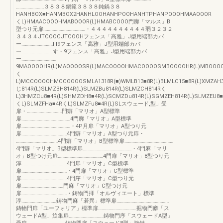
……………………３８３８鍋範３８３８鈍鍋３８
HANHBOX■HANMBOX2HANHLOOHANHPOOHANHTPHANPOOOHMAAOOOR
くL)HMAACOOOHMABOOOR(L)HMABCOOO門廓「マルス」B
型つり元扉………………………………・４４４４４４４４４４弱３２３２
３４３４JTCOOCJTCOOHフェンス「高雅」J型用端部カバ
ー………………………Ⅲ9フェンス「高雅」J型用端部カバ
ー………………………す・9フェンス「高雅」J型用端部カバ
ー…………………………
9MAOOOOHR(L)MAOOOOSR(L)MACOOOOHMACOOOOSMBOOOOHR(L)MBOOO
く
L)MCCOOOOHMCCOOOOSMLA1318R(■)WMLB13■8R(L)BLMLC15■8R(L)XMZAH3
じ814R(L)SLMZBH814R(L)SLMZBu814R(L)SLMZCH814Rく
L)3HMZCu8■4R(L)SHMZDH8■4R(L)SCMZDu814R(L)SGMZEH814R(L)SLMZEU8■
くL)SLMZFHa■4RくL)SLMZFu8■4R(L)SLスウェード,型」受
扉・…………………………門癖「マリオ」A型標準
扉……………………………………4門廓「マリオ」A型標準
扉……………………………………・4P月扉「マリオ」A型つり元
扉…………………………………4門癖「マリオ」A型つり元扉・
………………………………4門癖「マリオ」B型標準扉……………………………………
4門癖「マリオ」B型標準扉……………………………………・4門麻「マリ
オ」B型つけ元扉…………………………………4門扉「マリオ」8型つり元
淳…………………………………4門扉「マリオ」C型標準
扉…………………………………・4門扉「マリオ」C型標準
扉…………………………………4門序「マリオ」C型つり元
扉………………………………門麻「マリオ」C型つけ元
扉…………………………………・鋳物門拝「オルヴィエート」標準
淳…………………………鋳物門麻「若異」標準扉………………………………………
鋳物門扉「ユーフォリア」標準扉……………………………掘物門癖「ス
ウェードA型」旋集扉…………………………鋳物門序「スウェードA型」