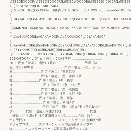
L)3SSDEOOOOR(L)5SSDSOOOOR(L)5SSDWOOOOR(L)5SSEEC)C)OOR(L)5SSES
くL)5SSPWOttR(L)OSSRSOORく
L)5SSRSC)OER(L)5SSRWOttR(L)SSSTSC)OR(L)3SSTWOttR(L)owsao5WSC
く
L)5XFAYAOOR(L)5XFAYCOOO5XFAYCOOOR(L)5XMCCOOOOR(L)5XM0300005XM
く
L)5XMD300005XMESOOOO5XSBO3XSCO5XSDO5XSEOSXSO5XPG3005XPGWOOBX
く
と)C●AKAMOOR(L)ACAKAMOOR(L)aCAKAMOOR(L)0●AKANOOR
く
と)A●AKANOOR(L)0●AKANOOR(L)CeAKATOOR(L)A●AKATOOR(L)B6AKATOOR(
くL)B●●KAHOOR(L)C6BKAMC)OR(L)A●BKAM()ORく
L)BGBKAMOOR(L)CGBKANOOR(L)A●OKANOOR(L)B6BKANOOR(L)CGBKATOOR(L
BGBKATOORくL)0門界「峻岳」C型標準癖………………………………………
60180門癖「峻岳」D型つり元扉……………………………………門環「峻
岳」0型・禄準界………………………………………門廓「峻岳」F型。つり元
癖……………………………………門第「峻岳」F型電気整
扉……………………………………門椰「峻岳」F型・本静り禁
藤…………………………………門序「峻岳」F型・標準
扉………………………………………門序「峻岳」6型・つり元
扉……………………………………門群「峻岳」6型・電気錠
扉……………………………………門廓「峻岳」6型・本静り難
扉…………………………………門扉「峻岳」6型・標準
扉………………………………………門麻「峻岳」片開き門
柱…………………………………・門扉「崚岳」用・片開き門柱(電気錠タイ
プ)………………門癖「磯岳」両開き門柱……………………………………門廓
「峻岳」用両閉き門柱く電気擁タイプ)………………門廓「峻岳」。
つり元門柱・・…………………………………スクリーンゲートC型■動片開
きタイブ本体……………スクリーンゲートC型片開きタイブ本
体………………・スクリーンゲートC型両開き親子タイプ本