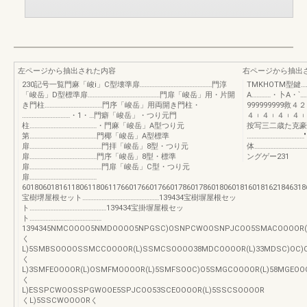
左ページから抽出された内容
右ページから抽出
230記号一覧門麻「峻i」C型壊準扉………………………………………門淳
TMKHOTM型鍵……
「峻岳」D型標準扉………………………………………門扉「峻岳」用・片開
A…………・卜A・`
き門柱………………………………門序「峻岳」用両開き門柱・
999999999
…………………………・1・…門癖「峻岳」・つり元門
４︲４︲４︲４︲４︲
柱……………………………………・門麻「峻岳」A型つり元
按写三二歳た克豪
第……………………………………門椰「峻岳」A型標準
…………………………
扉………………………………………門拝「峻岳」8型・つり元
体……………………
扉……………………………………門序「峻岳」8型・標準
ングゲー231
扉………………………………………門扉「峻岳」C型・つり元
扉……………………………………
601806018161180611806117660176601766017860178601806018160181621846318
宝樹堺屋根セット…………………………………………139434宝樹塀屋根セッ
ト…………………………………………139434宝掛塀屋根セッ
ト………………………………………
1394345NMCOOOO5NMDOOOO5NPGSC)OSNPCWOOSNPJCOO5SMACOOOOR
く
L)5SMBSOOOOSSMCCOOOOR(L)SSMCSOOOO38MDCOOOOR(L)33MDSC)OC
く
L)3SMFEOOOOR(L)OSMFMOOOOR(L)5SMFSOOC)O5SMGCOOOOR(L)58MGEO
く
L)ESSPCWOOSSPGWOOE5SPJCOO53SCEOOOOR(L)5SSCSOOOOR
くL)5SSCWOOOORく