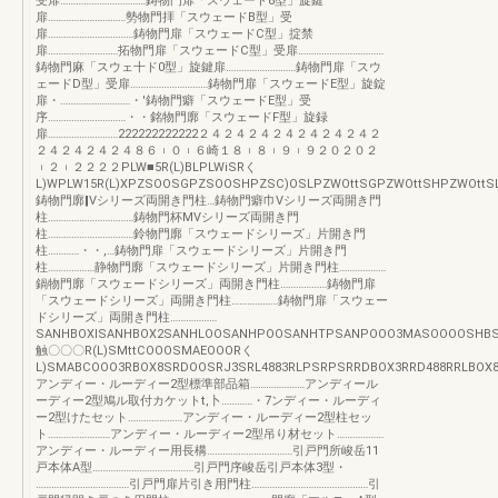
受扉……………………………鋳物門扉「スウェード8型」旋鍵
扉…………………………勢物門拝「スウェードB型」受
扉……………………………鋳物門扉「スウェードC型」掟禁
扉………………………拓物門扉「スウェードC型」受扉……………………………
鋳物門麻「スウェ十ド0型」旋鍵扉………………………鋳物門扉「スウ
ェードD型」受扉…………………………鋳物門扉「スウェードE型」旋錠
扉・………………………・'鋳物門癖「スウェードE型」受
序…………………………・・銘物門廓「スウェードF型」旋録
扉………………………222222222222２４２４２４２４２４２４２４２
２４２４２４２４８６︲０︲６崎１８︲８︲９︲９２０２０２
︲２︲２２２２PLW■5R(L)BLPLWiSRく
L)WPLW15R(L)XPZSOOSGPZSOOSHPZSC)OSLPZWOttSGPZWOttSHPZWOttS
鋳物門廓‖Vシリーズ両開き門柱…鋳物門癖巾Vシリーズ両開き門
柱……………………………鋳物門杯MVシリーズ両開き門
柱……………………………鈴物門廓「スウェードシリーズ」片開き門
柱…………・・,…鋳物門扉「スウェードシリーズ」片開き門
柱………………静物門廓「スウェードシリーズ」片開き門柱………………
鍋物門廓「スウェードシリーズ」両開き門柱………………鋳物門扉
「スウェードシリーズ」両開き門柱………………鋳物門扉「スウェー
ドシリーズ」両開き門柱………………
SANHBOXlSANHBOX2SANHLOOSANHPOOSANHTPSANPOOO3MASOOOOSHB
触〇〇〇R(L)SMttCOOOSMAEOOORく
L)SMABCOOO3RBOX8SRDOOSRJ3SRL4883RLPSRPSRRDBOX3RRD488RRLBOX
アンディー・ルーディー2型標準部品箱…………………アンディール
ーディー2型鳩ル取付カケットt,卜…………・7ンディー・ルーディ
ー2型けたセット…………………アンディー・ルーディー2型柱セッ
ト……………………アンディー・ルーディー2型吊り材セット………………
アンディー・ルーディー用長構……………………………引戸門所峻岳11
戸本体A型…………………………………引戸門序峻岳引戸本体3型・
………………………………引戸門扉片引き用門柱………………………………………引