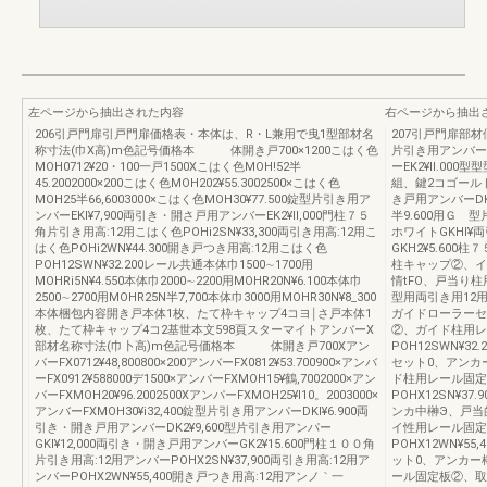
左ページから抽出された内容
右ページから抽出
206引戸門扉引戸門扉価格表・本体は、R・L兼用で曳1型部材名
207引戸門扉部
称寸法(巾X高)m色記号価格本 体開き戸700×1200こはく色
片引き用アンバーE
MOH0712¥20・100一戸1500Xこはく色MOH!52半
ーEK2¥ll.00
45.2002000×200こはく色MOH202¥55.3002500×こはく色
組、鍵2コゴールドD
MOH25半66,6003000×こはく色MOH30¥77.500錠型片引き用ア
き戸用アンバーDK2
ンバーEKl¥7,900両引き・開さ戸用アンバーEK2¥ll,000門柱７５
半9.600用Ｇ 型
角片引き用高:12用こはく色POHi2SN¥33,300両引き用高:12用こ
ホワイトGKHl¥
はく色POHi2WN¥44.300開き戸つき用高:12用こはく色
GKH2¥5.600柱
POH12SWN¥32.200レール共通本体巾1500∼1700用
柱キャップ②、イ
MOHRi5N¥4.550本体巾2000∼2200用MOHR20N¥6.100本体巾
情tFO、戸当り柱
2500∼2700用MOHR25N半7,700本体巾3000用MOHR30N¥8_300
型用両引き用12用P
本体梱包内容開き戸本体1枚、たて枠キャップ4コヨ￨さ戸本体1
ガイドローラーセ
枚、たて枠キャップ4コ2基世本文598頁スターマイトアンバーX
②、ガイド柱用レ
部材名称寸法(巾卜高)m色記号価格本 体開き戸700Xアン
POH12SWN¥3
バーFX0712¥48,800800×200アンバーFX0812¥53.700900×アンバ
セット0、アンカ
ーFX0912¥588000デ1500×アンバーFXMOH15¥鶴,7002000×アン
ド柱用レール固定
バーFXMOH20¥96.2002500XアンパーFXMOH25¥l10。2003000×
POHX12SN¥
アンバーFXMOH30¥i32,400錠型片引き用アンパーDKl¥6.900両
ンカ中榊Э、戸当
引き・開き戸用アンバーDK2¥9,600型片引き用アンパー
イ性用レール固定
GKl¥12,000両引き・開き戸用アンバーGK2¥15.600門柱１００角
POHX12WN¥5
片引き用高:12用アンバーPOHX2SN¥37,900両引き用高:12用ア
ット0、アンカー
ンバーPOHX2WN¥55,400開き戸つき用高:12用アンノ｀一
ール固定板②、取