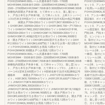
POHX2SWN¥49.800レール共通本体巾1500∼1700用
POHX12SWN
MOHR5N¥4,550本体巾2000∼2200用MOHR20N¥6口100本体巾
セット0、アンカ
2500∼2700用MOHR25N¥7.700本体巾3000用MOHR30N¥8.300本
ド柱用レール固定
体梱包内容開き戸本体1枚、たて枠キャッカコ、落し盤￨セッ
POHHi2SN¥2
ト、戸当け本引き戸本体1枚、たて枠Jッカヨ、上枠ストッパー￨
ト0、アシカー棒
コ3ヨ巴本文599頁ホワイトH部材名称寸法(巾X高)m色記号価格
固定板0、ガイド
本 体開き戸700×200ホワイトGH0712¥37.800800×ホワイ
POHHi2WN¥
トGH0812¥41,500900×200ホワイトGH0912¥45.700一戸1700×ホ
セット0、アンカ
ワイトGHMOH17¥82,2002100X200ホワイトGHMOH21半98。
ール固定板0、取付ビ
5002550×200ホワイトGHMOH26¥114,7003000×200ホワイト
門柱2本、門柱キ
GHMOH30¥131,400錠D型片引き用ホワイトDKHl¥6,900両引
②、ヒンジセット
き・開き戸用ホワイトDKH2¥9.600G型片引き用ホワイトGKH!
0、取付ビスレール
¥12.000ホワイトGKH2¥i5,600門柱７５角片引き用一高12用ホワ
MOHR15N¥4.
イトPOHH2SN¥26,300両引き用高:12用ホワイト
④、取付ビス本体200
POHH2WN¥38.300開き戸つき用高:12用ホワイト
リレール2本、レ
POHH2SWN¥34.800レール共通本俸巾1500∼1700用
ー棒⑤、取付ビス本体2
MOHR5N¥4・550本体巾2000∼2200用MOHR20N¥6.100本体巾
ミリレール2本、
2500∼2700用MOHR25N¥7,700本体巾3000用MOHR30N¥8,300本
ー棒⑥、取付ビス本体
体梱包内容開き戸本体十枚、たて枠キャッフ3コ、落し霊￨セッ
ール2本、レール
ト、戸当り木引き戸本体十枚、たて枠キャッブ3コ、上枠ストッ
①、取付ビス1型2
パーコ4ヨ翌本文600買ホワイトH部材名称寸法(巾X高)脚色記号
500+2000
価格本 体開き戸700×ホワイトJH0712半32,800800×ホワ
名称寸法(巾×高
イト」H0812¥35.700900×ホワイトJH0912半39,600戸1700×ホワ
1500X1200用こ
イトJHMOH17!2¥74.8002000Xホワイト
枚、たて枠キャップ
JHMOH2012¥86,3002650Xホワイト
2000X1200用
JHMOH2712¥106,5003000XホワイドJHMOH3012¥118,100錠D
キャップ3コ錠E型
型片引き用ホワイトDKHi¥6.900両引き・開き戸用ホワイト
75。片引き用高:1
DKH2¥9,600G型片引き用ホワイトGKHl¥!2.000両引き。開き戸用
キャンメ②、ガイ
ホワイトGKH2¥15.600門柱７５角片引き用高:12用ホワイト
①、落し受ツポ①
POHH12SN¥26,300両引き用高:12用ホワイト
①、ガイド柱用レ