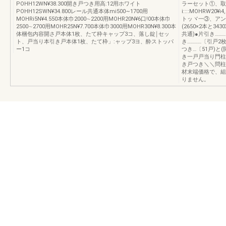
POHH12WN¥38.300開き戸つき用高:12用ホワイト
ラーセット①、取付
POHH12SWN¥34.800レール共通本体mi500∼1700用
i::::MOHRW
MOHRi5N¥4.550本体巾2000∼2200用MOHR20N¥6口!00本体巾
トッヾ一③、アン
2500∼2700用MOHR25N¥7.700本体巾3000用MOHR30N¥8.300本
(2650×2本と3
体梱包内容開さ戸本体1枚、たて枠キャップ3コ、落し錠￨セッ
共通)●片引き……
ト、戸当り本引き戸本体1枚、たて枠」:ャップ3ヨ、酔ストッパ
き…………〔引戸2
ー1コ
つき…〔51戸)
き一戸戸当り門柱
き戸つき＼＼問柱
材末端価格で、組
りません。