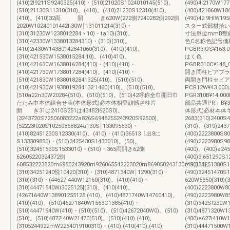
(410)2!9211S9240325(410)・(510)21020S1024010145(510)。
(490)4l2170W177
(510)21130S11310(310)。(410)。(410)21230S12310(410)。
(400)421860W18
(410)。(410)32両 開 き620W(272側7240282側292側
(490)42:9HIW1
2020W10240101442li30W￨131011214(310)・
スター式部材拾い
(310)31230W1238012284ヽ10)・ta10}(310)。
寸法単位mmB墾
(310)42330W1338013284310)・(310)(310)。
色C名称色記号価
(410)2i430W14380142841060(310)。(410)(410)。
PGBR3!OS¥163.
(310)421530W1538015284!10)。(410)410)。
はく色
(410)421630W1638016284(410)・(410)(410)・
PGBR310C¥148_
(410)421730W1738017284(410)。(410)(410)・
開き問柱ピアブラックP
(510)421830W18380182841325(410)。(510)(510)。
両開き門柱セピアプ
(410)421930W1938019284132:1460(410)。(510)(510)。
PCR12W¥43.0
(510a22n30W20284(510)。(510)(510)。(510)42呼称全巾開日巾
PGR310B¥14.00
たたみ巾本体組合せ表(本体形式)必本体相登頑憾さ柱片
部品共通PR」B¥
開 き31は2410S251は43482l620S0)。
体形式)必材本
(3243720S72506083222a826S6948255243920S92500)。
2683(310)2400S
(52223!020S10250868824a130S￨133095630)・
(310)。(310)243
(410)82451230S12330(410)。(410)・(410)36513〔出8に
(400)2223800S8
S133309850)・(510)3425430S1433010)。(50)。
(490)2223980S9
(510)32451530S1533010)・(510)・365両開き62側
(400)。(400)a24
62605220324372側
(400)3l651290S
608532223820m6950243920m926065542223020m869050243130m5(310)。
(490)34251380S
(310)34251240悦10420(310)・(310)4871340W￨1290(310)・
(490)32451470S
(310)(310)・(44627i440W12160(310)。(410)(410)・
620W5350(310)(
(310)44471540Wi3025125[(310)。(410(410)。
(400)2223800W80
(42671640W138901255125:(410)。(410)4871740W14760410)。
(490)2223980W85
(410)(410)。(510)46271840W1563C1385(410)・
(310)342S!230W
(510)44471940W(410)・(510)(510)。(510)42672040W0)。(510)
(310)4871320W1
(510)。(510)4872!40W21470(510)。(510)(410).(410),
(400)a627i410W
(3105244922mW2254019100310)・(410),(410(410),(410),
(310)44471500W