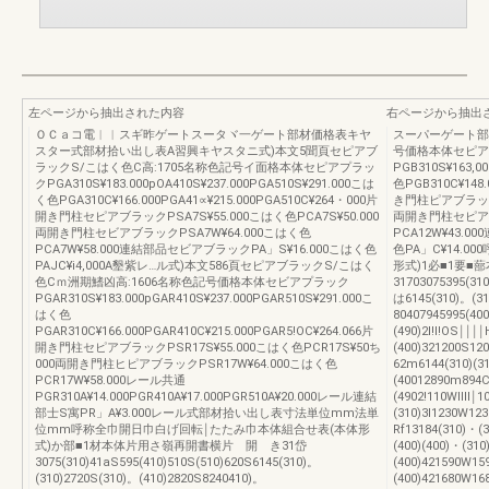
左ページから抽出された内容
右ページから抽出
ＯＣａコ電︱︱スギ昨ゲートスータヾ一ゲート部材価格表キヤ
スーパーゲート部材
スター式部材拾い出し表A習興キヤスタニ式)本文5聞頁セピアブ
号価格本体セピア
ラックS/こはく色C高:1705名称色記号イ面格本体セピアプラッ
PGB310S¥163,0
クPGA310S¥183.000pOA410S¥237.000PGA510S¥291.000こは
色PGB310C¥148.
く色PGA310C¥166.000PGA41∝¥215.000PGA510C¥264・000片
き門柱ピアブラックPS
開き門柱セピアブラックPSA7S¥55.000こはく色PCA7S¥50.000
両開き門柱セピアプラ
両開き門柱セビアブラックPSA7W¥64.000こはく色
PCA12W¥43.
PCA7W¥58.000連結部品セビアブラックPA」S¥16.000こはく色
色PA」C¥14.
PAJC¥i4,000A墾紫レ…ル式)本文586頁セピアブラックS/こはく
形式)1必■1要■
色Cｍ洲期鰭凶高:1606名称色記号価格本体セビアプラック
31703075395(310
PGAR310S¥183.000pGAR410S¥237.000PGAR510S¥291.000こ
は6145(310)。(31
はく色
80407945995(40
PGAR310C¥166.000PGAR410C¥215.000PGAR5!OC¥264.066片
(490)2l!l!OS￨￨￨
開き門柱セピアブラックPSR17S¥55.000こはく色PCR17S¥50ち
(400)321200S12
000両開き門柱ヒピアブラックPSR17W¥64.000こはく色
62m6144(310)(3
PCR17W¥58.000レール共通
(40012890m894C
PGR310A¥14.000PGR410A¥17.000PGR510A¥20.000レール連結
(4902!110Wllll￨1
部士S寓PR」A¥3.000レール式部材拾い出し表寸法単位mm法単
(310)3l1230W12
位mm呼称全巾開日巾白げ回転￨たたみ巾本体組合せ表(本体形
Rf13184(310)・(
式)か部■1材本体片用さ嶺再開書横片 開 き31岱
(400)(400)・(31
3075(310)41aS595(410)510S(510)620S6145(310)。
(400)421590W15
(310)2720S(310)。(410)2820S8240410)。
(400)421680W16