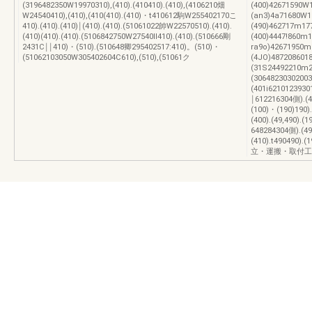
(3196482350W19970310),(410).(410410).(410),(4106210畑
(400)42671590W
W24540410),(410),(410(410).(410)・t410612駒W255402170こ
(an3)4a71680W1
410).(410).(410)￨(410).(410).(51061022帥W22570510).(410).
(490)462717m17
(410)(410).(410).(5106842750W27540ll410).(410).(510666剛
(400)4447!860m
2431C￨￨410)・(510).(510648卿295402517:410)。(510)・
ra9o)42671950m
(51062103050W305402604C610),(510),(51061ク
(4JO)4872086018
(31S24492210m2
(306482303020030
(401i6210123930
￨612216304側).(4
(100)・(190)190)
(400).(49,490).(
648284304側).(491
(410).t49049
立・運搬・取付工