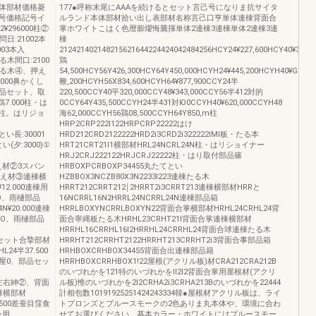
体部材価格菱
177●呼称末尾にAAAを続けるとセット言己号になりま抗サイタ
号価格記号イ
ルランド本体部材拾い出し表部材名称言己口亨単体連棟背面合
2¥296000柱②
掌ホワイトこはく色暦膨燿悔騰揮単体2連棟3連棟単体2連棟3連
り問日:21002本
棟
1003本入
212421402148215621644224424042484256HCY24¥227,600HCY40¥330,
たる木間口:2100
鶏
①、たる木④、押え
54,500HCY56Y426,300HCY64Y450,000HCYH24¥445,200HCYH40¥G89,9
0.000鼻かくし
鞭,200HCYH56X834,600HCYH64¥877,900CCY24半
部品セット、取
220,500CCY40平320,000CCY48¥343,000CCY56半412対的
7.000柱・は
0CCY64Y435,500CCYH24半431対Ю0CCYH40¥620,000CCYH48
00柱。はリジョ
海62,000CCYH56鶏08,500CCYH64Y850,m柱
HRP2CRP222l122HRPCRP22222はけ
とい長:30001
HRD212CRD2122222HRD2i3CRD2i322222lMl板・たる本
い(夕:3000)①
HRT21CRT21l1横部材HRL24NCRL24N柱・はリショイナー
HRJ2CRJ222122HRJCRJ22222柱・はり取付部品篠
、押え材②3スパン
HRBOXPCRBOXP34455丸たてとい
③、押え材③連棟横
HZBBOX3NCZB80X3N2233l223連棟たる木
¥12.000連棟用
HRRT212CRRT212￨2HRRT2i3CRRT213連棟横部材HRRと
O、雨樋部品
16NCRRL16N2HRRL24NCRRL24N連棟部品箱
N¥20.000連棟
HRRLBOXYNCRRLBOXYN22背面合掌横部材HRHL24CRHL24背
NO、雨樋部品
面合寧縄板たる木HRHL23CRHT21l背面合掌連棟横部材
HRRHL16CRRHL16l2HRRHL24CRRHL24背面合球連棟たる木
棟部品セット合摯部材
HRRHT212CRRHT2122HRRHT213CRRHT2i3背面合事部品箱
L24半37.500
HRHBOXCRHBOX34455背面合出連棟部品籍
屋0、部品セッ
HRRHBOXCRRHBOX1!22屋根(アクリル板)材CRA212CRA212B
のいづれかを121特のいづれかをll2l2背面合掌用屋根材(アクリ
側板左右紳②、背面
ル板)惟のいづれかを2l2CRHA2i3CRHA213Bのいづれかを22444
棟横部材
計相包数10191925251424243334韓●屋根材アクリル板は、ライ
5.500差蚕目窪食
トプロンズとブルースモークの2色ありま丸本体や、環境に合わ
ン用
せてお選びください。基本カラー・ホワイトにはブルースモー