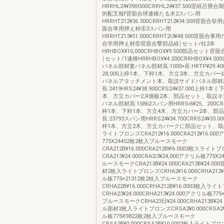
HRRHL24¥39Ⅲ500CRRHL24¥37.500翌経呂
的配叉報f背面合球連棟たる木2スパン用
HRRHT212¥36.300CRRHT212¥34.500背面
面合準用押え材④3スパン用
HRRHT213¥51.000CRRHT2i3¥48.500背面
合学用押え材⑥背面合撃部品経￨セット/柱2本
HRHBOX¥10,000CRHBOX¥9.500部品セット
￨セット/1連棟HRRHBOX¥4.200CRRHBOX¥4.
パネル部材妻パネル部材高:1000×長:HRTP¥29.40
28,000上枠1本、下粋1木、方立3本、方立カバ
パネルアタッチメント本、取説サイドパネル部材高:
長:2419HRS24¥38.900CRS24¥37.000上枠1
本、方立カバー2,R側板2本、部品セット、取説
パネル部材高:15862スパン用HRRSi6¥25。200CRRS
枠1本、下粋1本、方立4木、方立カパー2本、部
長:23793スパン用HRRS24¥34.700CRRS24¥33
枠1本、方立2木、方立カバークに部品セット、取
ライトブロンズCRA212¥16.000CRA212¥16.00
775X24452枚2枚入ブルースモーク
CRA212B¥16.000CRA212B¥!6.0003枚スライト
CRA213¥24.000CRA2i3¥24,000アクリル板775X
ルースモークCRA213B¥24.000CRA213B¥24.
材2枚入ライトブロンズCRHA2¥16.000CRHA212
ル板775×21312枚2枝入ブルースモーク
CRHA22B¥16.000CRHA212B¥16.0003枚入ラ
CRHA23¥24.000CRHA213¥24.000アクリル板77
ブルースモークCRHA23日¥24.000CRHA213B¥2
ル面材2枚入ライトブロンズCRSA2¥0.000CRSA2¥
ル板775X9822枚2枚入ブルースモーク
CRSA2B¥0,000CRSA2B¥10.0003枚入ライトブ