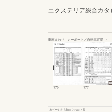
エクステリア総合カタログ規格
車庫まわり カーポート／自転車置場
176
177
左ページから抽出された内容