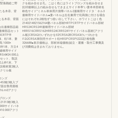
畳合期竪落鵡総ご野
クを組み合せま孔。こはく色にはライトブロンズを組み合せま
抗03連棟以上の組み合せもできまえサイド本率'い妻本本部材名
合挙用たる木④、背
称色サイド″ミネル単体用片側華パネル2連棟用サイドタ｀ネル3
連棟用サイドバネル●妻パネルは左右兼用で坑両側に付ける場合
合掌用たる木④、背面
にはそれぞれ2相包ずつ拾い出して下さい。ホワイトこはく色
2140214821562164妻パネル部材HRTPCRTPサイドパネル部材
背面合出連棟部品箱
HRS24CRS24!l連棟用サイドパネル部材
000達棟部品セット
HRRS16CRRS162HRRS24CRRS241!サイドパネル面材(アクリ
0CRTP半
ル板)CBSA2のいずれかをll2!CRSA2BCRSA3のいづれかを
ー抹、柱1本、妻
l12i2CRSA3B別売サボート柱HRSPCRSPl2222計相包数
1000×
326688●表示価格は、部材末端価格(組立・運搬・取付工事費及
本ミ下枠1本、方立4
び消費税は含まれておりません。
ネ連棟用サイド
i6¥24.000上
品セット、取説
.000上枠1末、下
説根材屋2枚入
0アクリル板
ブロンズ
24453枚3枚入ブ
000背面合摯用屋根
¥16.m0アクリ
イトブロンズ
5×21313枚3枚入
4.000サイドパネ
10.000アクリ
ロンズ