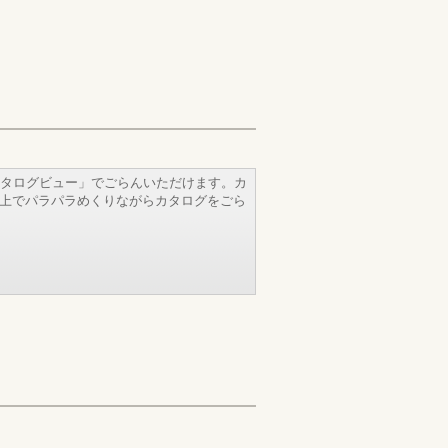
タログビュー」でごらんいただけます。カ
b上でパラパラめくりながらカタログをごら