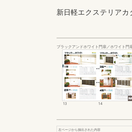
新日軽エクステリアカタログ_
ブラックアンドホワイト門扉／ホワイト門
13
14
左ページから抽出された内容