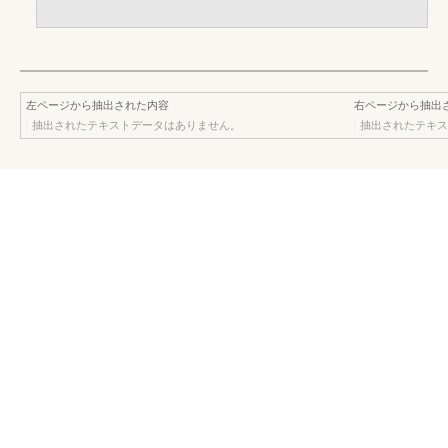
左ページから抽出された内容
右ページから抽出
抽出されたテキストデータはありません。
抽出されたテキス