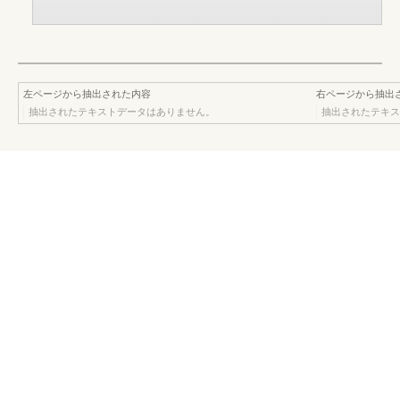
左ページから抽出された内容
右ページから抽出
抽出されたテキストデータはありません。
抽出されたテキス