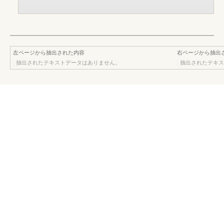
左ページから抽出された内容
右ページから抽出
抽出されたテキストデータはありません。
抽出されたテキス