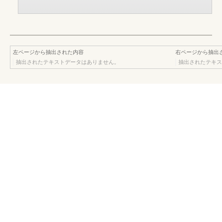
左ページから抽出された内容
右ページから抽出
抽出されたテキストデータはありません。
抽出されたテキス