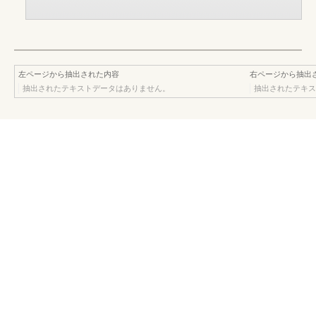
左ページから抽出された内容
右ページから抽出
抽出されたテキストデータはありません。
抽出されたテキス