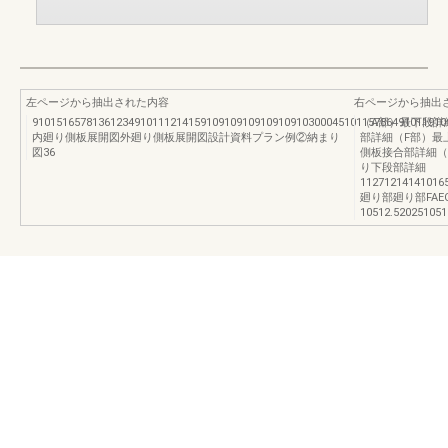
左ページから抽出された内容
右ページから抽出
910151657813612349101112141591091091091091091030004510115786491011910
（A部）最下段詳
内廻り側板展開図外廻り側板展開図設計資料プラン例②納まり
部詳細（F部）最
図36
側板接合部詳細（
り下段部詳細
11271214141016
廻り部廻り部FAE
10512.520251051