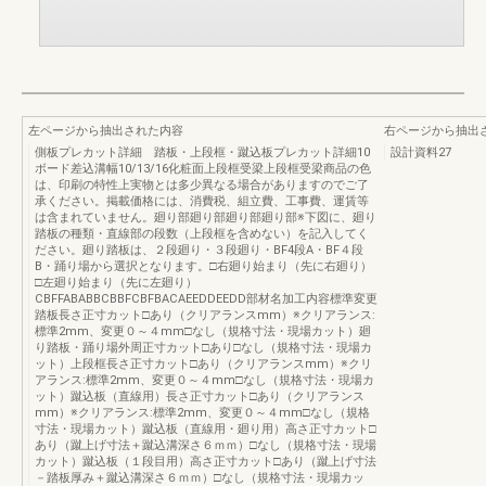
左ページから抽出された内容
右ページから抽出
側板プレカット詳細 踏板・上段框・蹴込板プレカット詳細10
設計資料27
ボード差込溝幅10/13/16化粧面上段框受梁上段框受梁商品の色
は、印刷の特性上実物とは多少異なる場合がありますのでご了
承ください。掲載価格には、消費税、組立費、工事費、運賃等
は含まれていません。廻り部廻り部廻り部廻り部※下図に、廻り
踏板の種類・直線部の段数（上段框を含めない）を記入してく
ださい。廻り踏板は、２段廻り・３段廻り・BF4段A・BF４段
B・踊り場から選択となります。□右廻り始まり（先に右廻り）
□左廻り始まり（先に左廻り）
CBFFABABBCBBFCBFBACAEEDDEEDD部材名加工内容標準変更
踏板長さ正寸カット□あり（クリアランスmm）※クリアランス:
標準2mm、変更０～４mm□なし（規格寸法・現場カット）廻
り踏板・踊り場外周正寸カット□あり□なし（規格寸法・現場カ
ット）上段框長さ正寸カット□あり（クリアランスmm）※クリ
アランス:標準2mm、変更０～４mm□なし（規格寸法・現場カ
ット）蹴込板（直線用）長さ正寸カット□あり（クリアランス
mm）※クリアランス:標準2mm、変更０～４mm□なし（規格
寸法・現場カット）蹴込板（直線用・廻り用）高さ正寸カット□
あり（蹴上げ寸法＋蹴込溝深さ６ｍｍ）□なし（規格寸法・現場
カット）蹴込板（１段目用）高さ正寸カット□あり（蹴上げ寸法
－踏板厚み＋蹴込溝深さ６ｍｍ）□なし（規格寸法・現場カッ