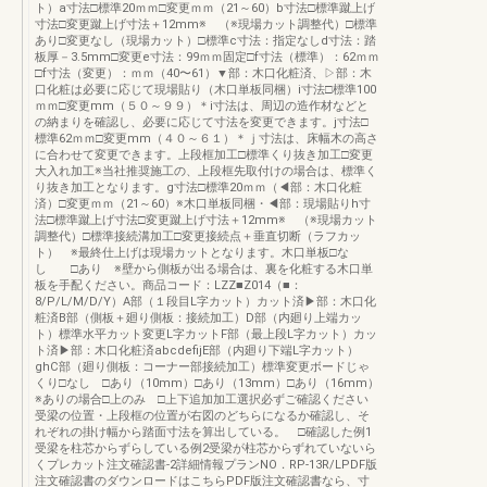
ト）a寸法□標準20ｍｍ□変更ｍｍ（21～60）b寸法□標準蹴上げ
寸法□変更蹴上げ寸法＋12mm※ （※現場カット調整代）□標準
あり□変更なし（現場カット）□標準c寸法：指定なしd寸法：踏
板厚－3.5mm□変更e寸法：99ｍｍ固定□f寸法（標準）：62ｍｍ
□f寸法（変更）：ｍｍ（40〜61）▼部：木口化粧済、▷部：木
口化粧は必要に応じて現場貼り（木口単板同梱）i寸法□標準100
ｍｍ□変更mm（５０～９９）＊i寸法は、周辺の造作材などと
の納まりを確認し、必要に応じて寸法を変更できます。j寸法□
標準62ｍｍ□変更mm（４０～６１）＊ｊ寸法は、床幅木の高さ
に合わせて変更できます。上段框加工□標準くり抜き加工□変更
大入れ加工※当社推奨施工の、上段框先取付けの場合は、標準く
り抜き加工となります。g寸法□標準20ｍｍ（◀部：木口化粧
済）□変更ｍｍ（21～60）※木口単板同梱・◀部：現場貼りh寸
法□標準蹴上げ寸法□変更蹴上げ寸法＋12mm※ （※現場カット
調整代）□標準接続溝加工□変更接続点＋垂直切断（ラフカッ
ト） ※最終仕上げは現場カットとなります。木口単板□な
し □あり ※壁から側板が出る場合は、裏を化粧する木口単
板を手配ください。商品コード：LZZ■Z014（■：
8/P/L/M/D/Y）A部（１段目L字カット）カット済▶部：木口化
粧済B部（側板＋廻り側板：接続加工）D部（内廻り上端カッ
ト）標準水平カット変更L字カットF部（最上段L字カット）カッ
ト済▶部：木口化粧済abcdefijE部（内廻り下端L字カット）
ghC部（廻り側板：コーナー部接続加工）標準変更ボードじゃ
くり□なし □あり（10mm）□あり（13mm）□あり（16mm）
※ありの場合□上のみ □上下追加加工選択必ずご確認ください
受梁の位置・上段框の位置が右図のどちらになるか確認し、そ
れぞれの掛け幅から踏面寸法を算出している。 □確認した例1
受梁を柱芯からずらしている例2受梁が柱芯からずれていないら
くプレカット注文確認書-2詳細情報プランNO．RP-13R/LPDF版
注文確認書のダウンロードはこちらPDF版注文確認書なら、寸