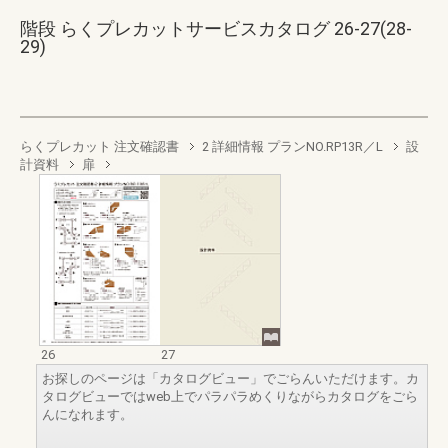
階段 らくプレカットサービスカタログ 26-27(28-
29)
らくプレカット 注文確認書
2 詳細情報 プランNO.RP13R／L
設
計資料
扉
26
27
お探しのページは「カタログビュー」でごらんいただけます。カ
タログビューではweb上でパラパラめくりながらカタログをごら
んになれます。