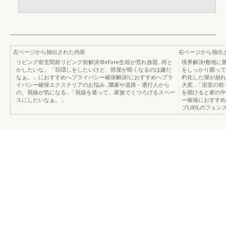
左ページから抽出された内容
右ページから抽出
リビング前玄関前リビング前解決!Before生垣が荒れ放題…何と
境界解決!敷地に
かしたいな。「目隠しをしたいけど、部屋が暗くなるのは嫌だ
をしっかり囲って
なぁ。」におすすめへプライバシー確保解決!におすすめへプラ
朽化した塀が崩れ
イバシー確保エクステリアのお悩み…隣家や道路・通行人から
大変…「浴室の前
の、視線が気になる…「視線を遮って、家族でくつろげるスペー
を開けると家の中
スにしたいなぁ。」
ー確保におすすめ
プLIXILのフェ