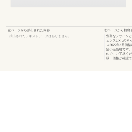
左ページから抽出された内容
右ページから抽出
抽出されたテキストデータはありません。
豊富なデザインと
ェンスLIXILの
ス2022年4月価
望小売価格です。
ので、ご了承くだ
様・価格が確認で