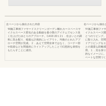
左ページから抽出された内容
右ページから抽出
90施工事例ファサードスクリーンガーデン離れカースペースサ
91施工事例ファ
イクルスペース変化のある動線を最小限のアイテムでセンス良
イクルスペース開
く仕上げたゆとりのアプローチ。CASE-20１2１．住まいとの調
とつのリビング。
和に気を配り、植栽も計画的にレイアウト。均衡のとれたアプ
に取り入れ、空間
ローチ空間が完成。２．あえて空間全体ではなく、コーナー部
ドアリビングをエ
や段差などを間接的にライトアップしたことで幻想的な表情を
との適度な距離感
もたらすことに成功。
用。１．光を採り
的なイメージに。
ベートな空間づくり