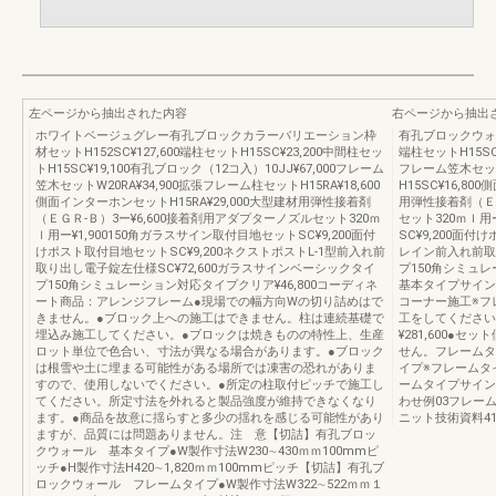
左ページから抽出された内容
右ページから抽出
ホワイトベージュグレー有孔ブロックカラーバリエーション枠
有孔ブロックウォー
材セットH152SC¥127,600端柱セットH15SC¥23,200中間柱セッ
端柱セットH15SC¥
トH15SC¥19,100有孔ブロック（12コ入）10JJ¥67,000フレーム
フレーム笠木セット
笠木セットW20RA¥34,900拡張フレーム柱セットH15RA¥18,600
H15SC¥16,8
側面インターホンセットH15RA¥29,000大型建材用弾性接着剤
用弾性接着剤（ＥＧ
（ＥＧＲ-Ｂ）3ー¥6,600接着剤用アダプターノズルセット320ｍ
セット320ｍｌ用
ｌ用ー¥1,900150角ガラスサイン取付目地セットSC¥9,200面付
SC¥9,200面付
けポスト取付目地セットSC¥9,200ネクストポストL-1型前入れ前
レイン前入れ前取り
取り出し電子錠左仕様SC¥72,600ガラスサインベーシックタイ
プ150角シミュレ
プ150角シミュレーション対応タイプクリア¥46,800コーディネ
基本タイプサイン
ート商品：アレンジフレーム●現場での幅方向Wの切り詰めはで
コーナー施工※フ
きません。●ブロック上への施工はできません。柱は連続基礎で
工をしてください。セ
埋込み施工してください。●ブロックは焼きものの特性上、生産
¥281,600●
ロット単位で色合い、寸法が異なる場合があります。●ブロック
せん。フレームタ
は根雪や土に埋まる可能性がある場所では凍害の恐れがありま
イプ※フレームタ
すので、使用しないでください。●所定の柱取付ピッチで施工し
ームタイプサイン
てください。所定寸法を外れると製品強度が維持できなくなり
わせ例03フレー
ます。●商品を故意に揺らすと多少の揺れを感じる可能性があり
ニット技術資料41
ますが、品質には問題ありません。注 意【切詰】有孔ブロッ
クウォール 基本タイプ●W製作寸法W230∼430ｍｍ100mmピ
ッチ●H製作寸法H420∼1,820ｍｍ100mmピッチ【切詰】有孔ブ
ロックウォール フレームタイプ●W製作寸法W322∼522ｍｍ１