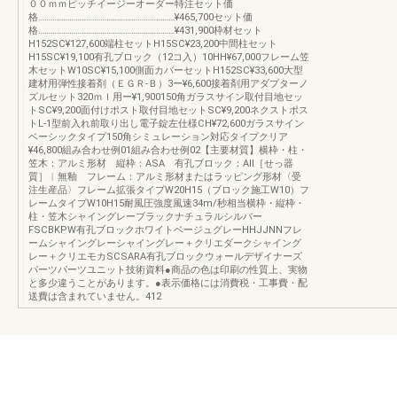
００ｍｍピッチイージーオーダー特注セット価
格…………………………………………………………¥465,700セット価
格…………………………………………………………¥431,900枠材セット
H152SC¥127,600端柱セットH15SC¥23,200中間柱セット
H15SC¥19,100有孔ブロック（12コ入）10HH¥67,000フレーム笠
木セットW10SC¥15,100側面カバーセットH152SC¥33,600大型
建材用弾性接着剤（ＥＧＲ-Ｂ）3ー¥6,600接着剤用アダプターノ
ズルセット320ｍｌ用ー¥1,900150角ガラスサイン取付目地セッ
トSC¥9,200面付けポスト取付目地セットSC¥9,200ネクストポス
トL-1型前入れ前取り出し電子錠左仕様CH¥72,600ガラスサイン
ベーシックタイプ150角シミュレーション対応タイプクリア
¥46,800組み合わせ例01組み合わせ例02【主要材質】横枠・柱・
笠木：アルミ形材 縦枠：ASA 有孔ブロック：AⅡ［せっ器
質］︱無釉 フレーム：アルミ形材またはラッピング形材〈受
注生産品〉フレーム拡張タイプW20H15（ブロック施工W10）フ
レームタイプW10H15耐風圧強度風速34m/秒相当横枠・縦枠・
柱・笠木シャイングレーブラックナチュラルシルバー
FSCBKPW有孔ブロックホワイトベージュグレーHHJJNNフレ
ームシャイングレーシャイングレー＋クリエダークシャイング
レー＋クリエモカSCSARA有孔ブロックウォールデザイナーズ
パーツパーツユニット技術資料●商品の色は印刷の性質上、実物
と多少違うことがあります。●表示価格には消費税・工事費・配
送費は含まれていません。412