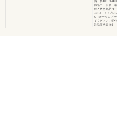
価 格10KPAAK
商品コード価 格20
種入数色商品コード
□には、B（ブロ
G（オータムブラ
てください。梱包
注品価格表165