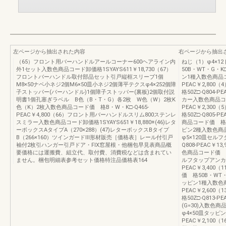
左ページから抽出された内容
右ページから抽出
（65）フロント用バーハンドルアールコーナー600ヘアライン内
ねじ（1）φ4×
外1セット入数色商品コード卸価格1SYAYS611￥18,730（67）
50B・WT・G・K□
フロントバーハンドル取付部品セット引戸縦框スリーブ1個
ン1種入数色商品コー
M8×50ナベ小ネジ2個M6×50皿小ネジ2個薄平テクスφ4×252個障
PEAC￥2,80
子ストッパー(バーハンドル)1個障子ストッパー(裏板)2個取付説
格50Z□-Q804-
明書1個孔塞ぎラベル B色（B・T・G）各2枚 W色（W）2枚K
カー入数色商品コー
色（K）2枚入数色商品コード価 格B・W・K□-Q465-
PEAC￥2,30
PEAC￥4,800（66）フロント用バーハンドルスリム800ステンレ
格50Z□-Q805-
スミラー入数色商品コード卸価格1SYAYS651￥18,880※(46)レタ
商品コード価 格50
ーボックスAタイプA（270×288）(47)レターボックスBタイプ
ピン2種入数色商品コ
B（266×160）ツインガードⅢ形材販売［価格表］レール付引戸
φ5×120皿セル
袖付2枚引ハンガー引戸ドア・FIX窓屋根・他梱包早見表商品概
Q808-PEAC￥
要価格には運搬費、組立代、取付費、消費税などは含まれてい
色商品コード価 格50
ません。梱包明細表参考セット価格特注品価格表164
ルフタップアンカー
PEAC￥3,400
価 格50B・WT・G
ッピン1種入数色商
PEAC￥2,60
格50Z□-Q813-
(G=30)入数色商品
φ4×50皿タッピン
PEAC￥2,100