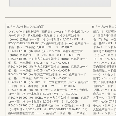
左ページから抽出された内容
右ページから抽出
ツインガードⅢ形材販売［価格表］レール付引戸袖付2枚引ハン
部品（1）引戸用
ガー引戸ドア・FIX窓屋根・他形材（1）枠フタ有効寸法
ル1個引き手1個
（mm）色商品コード価 格（一本単価）6,000B・WT・G・
色（T）2枚 W
K□-Q001-PEAC￥13,100（2）縦枠有効寸法（mm）色商品コー
価 格1B・WT・K
ド価 格（一本単価）6,000B・WT・G・K□-Q002-
ドルバーハンドル
PEAC￥17,800（3）縦枠（タッピングホール付）有効寸法
個引き手1個把手
（mm）色商品コード価 格6,000B・WT・G・K□-Q021-
（T）2枚 W色
PEAC￥18,500（4）割方立50A有効寸法（mm）色商品コード
1B・WT・K□-Q
価 格（一本単価）6,000B・WT・G・K□-Q003-
ットバーハンドル
PEAC￥29,300（5）割方立50B有効寸法（mm）色商品コード
室内側1個把手裏板
価 格（一本単価）6,000B・WT・G・K□-Q004-
数色商品コード価 格
PEAC￥33,300（6）割方立70有効寸法（mm）色商品コード
ーハンドルセット
価 格（一本単価）6,000B・WT・G・K□-Q005-
脂木）バーハンド
PEAC￥47,300（7）70コーナー方立有効寸法（mm）色商品コ
木）1個把手裏板1
ード価 格（一本単価）6,000B・WT・G・K□-Q006-
色商品コード価 格1
PEAC￥30,900（8）70Rコーナー方立有効寸法（mm）色商品
プ用バーハンドル
コード価 格（一本単価）6,000B・WT・G・K□-Q007-
商品コード価 格1Z
PEAC￥30,900（9）100Rコーナー方立有効寸法（mm）色商品
き手セット引き手
コード価 格（一本単価）6,000B・WT・G・K□-Q008-
WT・K□-Q407
PEAC￥39,700（10）上枠有効寸法（mm）色商品コード価 格
手セット引戸（シン
（一本単価）6,000B・WT・G・K□-Q009-PEAC￥16,400（11）
入数色商品コード価 
縦枠調整材有効寸法（mm）色商品コード価 格（一本単価）
用バーハンドル（