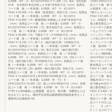
6,000B・WT・G・K□-Q010-PEAC￥11,300（12）桁A・B自在桁
1ZDECZ001A
A1本 自在桁B1本自在桁ふさぎ材1本有効寸法（mm）色商品
品コード価 格1ZD
コード価 格（一本単価）6,000B・WT・G・K□-Q011-
ル樹脂木（右）バ
PEAC￥49,900（13）棟材（角度固定）有効寸法（mm）色商品
1個サムターンユニ
コード価 格（一本単価）6,000B・WT・G・K□-Q012-
PEAC￥47,2
PEAC￥22,800（14）横樋雨樋1本横樋ふさぎ材1本有効寸法
ドル（樹脂木）1
（mm）色商品コード価 格（一本単価）6,000B・WT・G・
個入数色商品コード価
K□-Q013-PEAC￥24,900（15）垂木有効寸法（mm）色商品コ
クローザー入数色
ード価 格（一本単価）6,000B・WT・G・K□-Q014-
ータムブラウンBGL1
PEAC￥30,800（16）下幅木アタッチ69有効寸法（mm）色商品
ャイングレーBKL1X
コード価 格（一本単価）6,000B・WT・G・K□-Q015-
ックBLL1X11
PEAC￥12,100（17）枠フタ（袖付2枚引用）100有効寸法
キングシーラー20
（mm）色商品コード価 格（一本単価）6,000B・WT・G・
ド価 格20W・T・K
K□-Q016-PEAC￥18,300（18）割方立50C（袖付2枚引用）
ングシーラーFIX
50105有効寸法（mm）色商品コード価 格（一本単価）
タッピン2種80個
6,000B・WT・G・K□-Q017-PEAC￥30,500（19）105コーナー
Q414-PEAC￥
方立（袖付2枚引用）70105有効寸法（mm）色商品コード価
50コーキングシー
格（一本単価）6,000B・WT・G・K□-Q018-
数色商品コード価 
PEAC￥38,100（20）縦枠B（袖付2枚引用）有効寸法（mm）
PEAC￥1,80
色商品コード価 格（一本単価）6,000B・WT・G・K□-Q019-
キングシーラー左右
PEAC￥15,600(21)FIX上枠6930272628有効寸法（mm）色商品
品コード価 格左右各
コード価 格（一本単価）3,200B・W・TG・K・
増幅木50コーキ
DPAC□A372￥10,200（22）溝ふた816.8有効寸法（mm）色商
各10枚φ4×25ナ
品コード価 格（一本単価）4,500B・W・TG・K・D□-A361-
個入数色商品コード
PTBY￥2,800価格には運搬費、組立代、取付費、消費税などは
PEAC￥3,40
含まれていません。梱包早見表商品概要梱包明細表参考セット
キングシーラー左右
価格特注品価格表160
商品コード価 格左右
品コードの□には
ク）、 G（オー
Z（−）を入れて