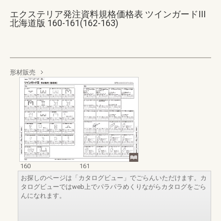
エクステリア発注資料規格価格表 ツインガードIII
北海道版 160-161(162-163)
形材販売
160
161
お探しのページは「カタログビュー」でごらんいただけます。カ
タログビューではweb上でパラパラめくりながらカタログをごら
んになれます。