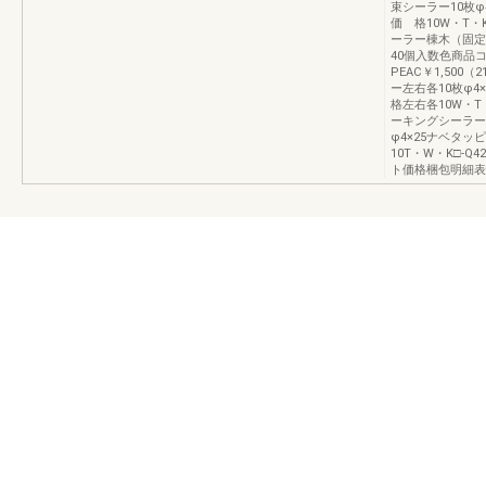
束シーラー10枚φ
価 格10W・T・K
ーラー棟木（固定
40個入数色商品コ
PEAC￥1,50
ー左右各10枚φ
格左右各10W・T・
ーキングシーラー
φ4×25ナベタッ
10T・W・K□-Q
ト価格梱包明細表