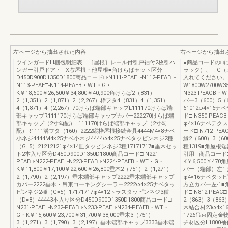
左ページから抽出された内容
右ページから抽出
ツインガードⅢ梱包明細表 ［屋根］レール付引戸袖付2枚引ハ
●商品コードの□
ンガー引戸ドア・FIX窓屋根・他屋根■角けらばセット区分
ラック）、 G（
D450D900D1350D1800商品コード□-N111-PEAE□-N112-PEAE□-
入れてください。
N113-PEAE□-N114-PEAEB・WT・G・
W1800W2700W3
K￥18,600￥26,600￥34,800￥40,900角けらば2（831）
N323-PEACB・
2（1,351）2（1,871）2（2,267）枠フタ4（831）4（1,351）
バー3（600）5
4（1,871）4（2,267）70けらば端部キャップL111170けらば端
61012φ4×1
部キャップR111170けらば端部キャップカバー222270けらば端
ド□-N350-PEA
部キャップ（2寸勾配）L111170けらば端部キャップ（2寸勾
φ4×16ナベテク
配）R1111溝フタ（160）2222縦枠屋根接続金具4444M4×8ナベ
ード□-N712-PEA
小ネジ4444M4×25ナベ小ネジ4444φ4×25ナベタッピンネジ2種
縁2（600）3（6
（G=5）21212121φ4×14皿タッピンネジ3種17171717■垂木セッ
種1319■角屋
ト2本入り区分D450D900D1350D1800商品コード□-N221-
引用―商品コード□-N
PEAE□-N222-PEAE□-N223-PEAE□-N224-PEAEB・WT・G・
K￥6,500￥4
K￥11,800￥17,100￥22,600￥26,800垂木2（751）2（1,271）
バー（端部）左1-
2（1,790）2（2,197）垂木端部キャップ2222垂木端部キャップ
φ4×16ナベタッ
カバー2222垂木・吊束コーキングシーラー2222φ4×25ナベタッ
方立カバー左-1
ピンネジ2種（G=5）17171717φ4×12トラスタッピンネジ3種
ド□-N812-PEAC
（D=8）44443本入り区分D450D900D1350D1800商品コード□-
2（863）3（8
N231-PEAE□-N232-PEAE□-N233-PEAE□-N234-PEAEB・WT・
木結合材23φ4×
G・K￥15,600￥23,700￥31,700￥38,000垂木3（751）
1726吊束固定金物
3（1,271）3（1,790）3（2,197）垂木端部キャップ3333垂木端
チ材区分L1800袖