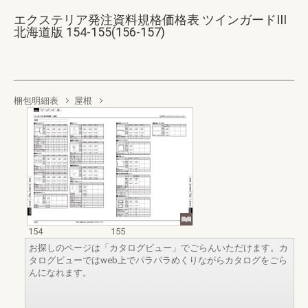
エクステリア発注資料規格価格表 ツインガードIII
北海道版 154-155(156-157)
梱包明細表
屋根
154
155
お探しのページは「カタログビュー」でごらんいただけます。カ
タログビューではweb上でパラパラめくりながらカタログをごら
んになれます。