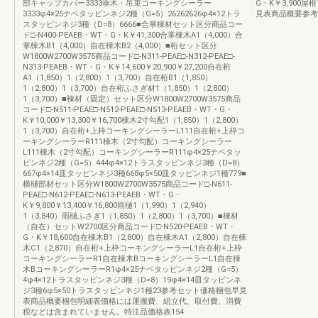
部キャップカバー3333垂木・吊束コーキングシーラー
G・K￥3,900
3333φ4×25ナベタッピンネジ2種（G=5）26262626φ4×12トラ
見表商品概要参考
スタッピンネジ3種（D=8）6666■合掌棟材セット区分商品コー
ド□-N400-PEAEB・WT・G・K￥41,300合掌棟木A1（4,000）合
掌棟木B1（4,000）自在棟木B2（4,000）■桁セット区分
W1800W2700W3575商品コード□-N311-PEAE□-N312-PEAE□-
N313-PEAEB・WT・G・K￥14,600￥20,900￥27,200自在桁
A1（1,850）1（2,800）1（3,700）自在桁B1（1,850）
1（2,800）1（3,700）自在桁ふさぎ材1（1,850）1（2,800）
1（3,700）■棟材（固定）セット区分W1800W2700W3575商品
コード□-N511-PEAE□-N512-PEAE□-N513-PEAEB・WT・G・
K￥10,000￥13,300￥16,700棟木2寸勾配1（1,850）1（2,800）
1（3,700）自在桁+上枠コーキングシーラーL111自在桁+上枠コ
ーキングシーラーR111棟木（2寸勾配）コーキングシーラー
L111棟木（2寸勾配）コーキングシーラーR111φ4×25ナベタッ
ピンネジ2種（G=5）444φ4×12トラスタッピンネジ3種（D=8）
667φ4×14皿タッピンネジ3種668φ5×50皿タッピンネジ1種779■
横樋部材セット区分W1800W2700W3575商品コード□-N611-
PEAE□-N612-PEAE□-N613-PEAEB・WT・G・
K￥9,800￥13,400￥16,800雨樋1（1,990）1（2,940）
1（3,840）雨樋ふさぎ1（1,850）1（2,800）1（3,700）■棟材
（自在）セットW2700区分商品コード□-N520-PEAEB・WT・
G・K￥18,600自在棟木B1（2,800）自在棟木A1（2,800）自在棟
木C1（2,870）自在桁+上枠コーキングシーラーL1自在桁+上枠
コーキングシーラーR1自在棟木BコーキングシーラーL1自在棟
木BコーキングシーラーR1φ4×25ナベタッピンネジ2種（G=5）
4φ4×12トラスタッピンネジ3種（D=8）19φ4×14皿タッピンネ
ジ3種6φ5×50トラスタッピンネジ1種23参考セット価格梱包早見
表商品概要梱包明細表価格には運搬費、組立代、取付費、消費
税などは含まれていません。特注品価格表154