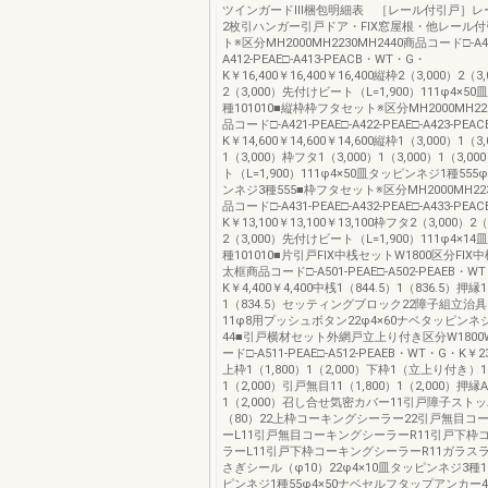
ツインガードⅢ梱包明細表 ［レール付引戸］レ
2枚引ハンガー引戸ドア・FIX窓屋根・他レール付
ト※区分MH2000MH2230MH2440商品コード□-A41
A412-PEAE□-A413-PEACB・WT・G・
K￥16,400￥16,400￥16,400縦枠2（3,000）2（3,
2（3,000）先付けビート（L=1,900）111φ4×5
種101010■縦枠枠フタセット※区分MH2000MH223
品コード□-A421-PEAE□-A422-PEAE□-A423-PE
K￥14,600￥14,600￥14,600縦枠1（3,000）1（3,
1（3,000）枠フタ1（3,000）1（3,000）1（3,
ト（L=1,900）111φ4×50皿タッピンネジ1種555
ンネジ3種555■枠フタセット※区分MH2000MH223
品コード□-A431-PEAE□-A432-PEAE□-A433-PE
K￥13,100￥13,100￥13,100枠フタ2（3,000）2（
2（3,000）先付けビート（L=1,900）111φ4×1
種101010■片引戸FIX中桟セットW1800区分FIX
太框商品コード□-A501-PEAE□-A502-PEAEB・W
K￥4,400￥4,400中桟1（844.5）1（836.5）押縁1
1（834.5）セッティングブロック22障子組立治
11φ8用プッシュボタン22φ4×60ナベタッピンネジ
44■引戸横材セット外網戸立上り付き区分W1800W
ード□-A511-PEAE□-A512-PEAEB・WT・G・K￥23
上枠1（1,800）1（2,000）下枠1（立上り付き）1（
1（2,000）引戸無目11（1,800）1（2,000）押縁A
1（2,000）召し合せ気密カバー11引戸障子スト
（80）22上枠コーキングシーラー22引戸無目コ
ーL11引戸無目コーキングシーラーR11引戸下枠
ラーL11引戸下枠コーキングシーラーR11ガラス
さぎシール（φ10）22φ4×10皿タッピンネジ3種1
ピンネジ1種55φ4×50ナベセルフタップアンカー44