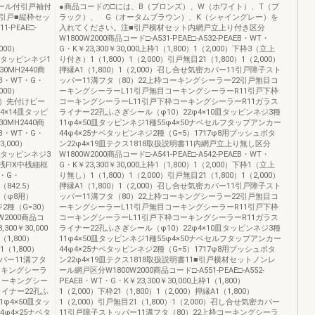
ール付引戸袖付
●商品コードの□には、B（ブロンズ）、W（ホワイト）、T（ブ
引戸■縦枠セッ
ラック）、 G（オータムブラウン）、K（シャイングレー）を
1-PEAE□-
入れてください。注■引戸横材セット内網戸立上り付き区分
W1800W2000商品コード□-A531-PEAE□-A532-PEAEB・WT・
000）
G・K￥23,300￥30,000上枠1（1,800）1（2,000）下枠3（立上
0皿タッピンネジ1
り付き）1（1,800）1（2,000）引戸無目21（1,800）1（2,000）
0MH2440商
押縁A1（1,800）1（2,000）召し合せ気密カバー11引戸障子スト
ACB・WT・G・
ッパー11溝フタ（80）22上枠コーキングシーラー22引戸無目コ
000）
ーキングシーラーL11引戸無目コーキングシーラーR11引戸下枠
000）先付けビー
コーキングシーラーL11引戸下枠コーキングシーラーR11ガラス
φ4×14皿タッピ
ライナー22孔ふさぎシール（φ10）22φ4×10皿タッピンネジ3種
0MH2440商
11φ4×50皿タッピンネジ1種55φ4×50ナベセルフタップアンカー
ACB・WT・G・
44φ4×25ナベタッピンネジ2種（G=5）1717φ8用プッシュボタ
3,000）
ン22φ4×19皿テクス1818取扱説明書11内網戸立上り無し区分
4皿タッピンネジ3
W1800W2000商品コード□-A541-PEAE□-A542-PEAEB・WT・
中桟FIX中桟細框
G・K￥23,300￥30,000上枠1（1,800）1（2,000）下枠1（立上
T・G・
り無し）1（1,800）1（2,000）引戸無目21（1,800）1（2,000）
（842.5）
押縁A1（1,800）1（2,000）召し合せ気密カバー11引戸障子スト
具（φ8用）
ッパー11溝フタ（80）22上枠コーキングシーラー22引戸無目コ
2種（G=30）
ーキングシーラーL11引戸無目コーキングシーラーR11引戸下枠
2000商品コ
コーキングシーラーL11引戸下枠コーキングシーラーR11ガラス
,300￥30,000
ライナー22孔ふさぎシール（φ10）22φ4×10皿タッピンネジ3種
1,800）
11φ4×50皿タッピンネジ1種55φ4×50ナベセルフタップアンカー
1（1,800）
44φ4×25ナベタッピンネジ2種（G=5）1717φ8用プッシュボタ
ッパー11溝フタ
ン22φ4×19皿テクス1818取扱説明書11■引戸横材セットノンレ
ーキングシーラ
ール網戸区分W1800W2000商品コード□-A551-PEAE□-A552-
コーキングシー
PEAEB・WT・G・K￥23,300￥30,000上枠1（1,800）
ライナー22孔ふ
1（2,000）下枠21（1,800）1（2,000）押縁A1（1,800）
1φ4×50皿タッ
1（2,000）引戸無目21（1,800）1（2,000）召し合せ気密カバー
φ4×25ナベタ
11引戸障子ストッパー11溝フタ（80）22上枠コーキングシーラ