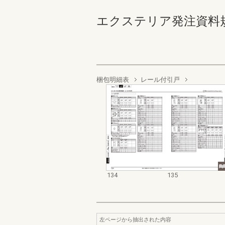
エクステリア発注資料規格価格
梱包明細表
レール付引戸
134
135
左ページから抽出された内容