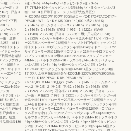
ガー用）バーハ
2種（G=5）444φ4×45ナベタッピンネジ2種（G=5）
（ハンガー用）逆
171717M4×10ナベタッピンネジ3種666φ4×14皿タッピンネジ3
,167）-戸当り
種131313■引戸障子セットスリム框戸先錠用区分
934.5）
MH2000MH2230W1800W1800商品コード□-D172-PEAC□-D174-
ンガーFIX下桟
PEACB・WT・G・K￥135,000￥140,000上桟2（846.5）
30.5）
2（846.5）ボトムタイトケース2（840.5）2（840.5）下桟
）ハンガー方立
2（846.5）2（846.5）縦框2（1992）2（2222）召合框
（878）ハンガ
2（1988）2（2218）戸当り（ハンガー用）戸先錠2（1998）
ンガー用）逆勝
2（2228）ハンガー吊車44ハンガー吊金具44鍵11ガイドローラ
257）-鍵11
ー22吊車スペーサー1212縦框キャップ上44召合框キャップ上22
22障子ストッ
障子ストッパー33プッシュボタンφ8用1414サイドローラーL22
-サイドローラー
サイドローラー裏板22縦框小口ブロック22召合せ小口ブロック
X下桟調整材端部
22プッシュボタンφ12用44φ4×50ナベセルフタップアンカー
ッティングブロッ
44M4×8ナベ小ネジ22M4×10トラス小ネジ44φ4×30ナベタッピ
タイト端部キャ
ンネジ2種（G=5）44φ4×45ナベタッピンネジ2種（G=5）
クL1-サイドロ
1717M4×10ナベタッピンネジ3種66φ4×14皿タッピンネジ3種
ー22M4×12
1313スリム框戸先錠用区分MH2000MH2230W2000W2000商品
ボタン
コード□-D182-PEAC□-D184-PEACB・WT・G・
×45ナベタッピン
K￥140,000￥144,000上桟2（946.5）2（946.5）ボトムタイトケ
ー22φ4×32ナ
ース2（940.5）2（940.5）下桟2（946.5）2（946.5）縦框
プアンカー
2（1992）2（2222）召合框2（1988）2（2218）戸当り（ハン
ピンネジ3種（シ
ガー用）戸先錠2（1998）2（2228）ハンガー吊車44ハンガー吊
1515内観右：
金具44鍵11ガイドローラー22吊車スペーサー1212縦框キャップ
て可動部左側
上44召合框キャップ上22障子ストッパー33プッシュボタンφ8用
ール付引戸袖付
1414サイドローラーL22サイドローラー裏板22縦框小口ブロッ
ー引戸参考セッ
ク22召合せ小口ブロック22プッシュボタンφ12用44φ4×50ナベ
搬費、組立
セルフタップアンカー44M4×8ナベ小ネジ22M4×10トラス小ネジ
品価格表130
44φ4×30ナベタッピンネジ2種（G=5）44φ4×45ナベタッピンネ
ジ2種（G=5）1717M4×10ナベタッピンネジ3種66φ4×14皿タッ
ピンネジ3種1313●商品コードの□には、B（ブロンズ）、W（ホ