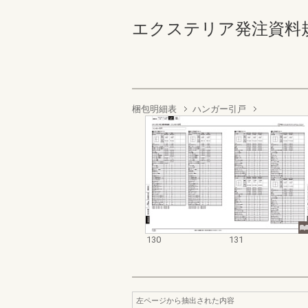
エクステリア発注資料規格価格
梱包明細表
ハンガー引戸
130
131
左ページから抽出された内容