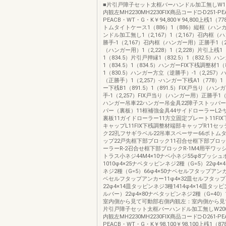
■片引戸障子セット太框バーハンドル加工無しW1
内観左MH2230MH2230FIX商品コード□-D251-PEA
PEACB・WT・G・K￥94,800￥94,800上桟1（7
トムタイトケース1（886）1（886）縦框（ハン
ンドル加工無し1（2,167）1（2,167）召内框
勝手-1（2,167）召内框（ハンガー用）正勝手1（2
（ハンガー用）1（2,228）1（2,228）片引上桟1（
1（834.5）片引戸押縁1（832.5）1（832.5）ハ
1（834.5）1（834.5）ハンガーFIX下桟調整材1（8
1（830.5）ハンガー方立（逆勝手）-1（2,257
（正勝手）1（2,257）-ハンガー下桟A1（778）1
ー下桟B1（891.5）1（891.5）FIX戸当り（ハ
手-1（2,257）FIX戸当り（ハンガー用）正勝手1（2,
ハンガー吊車22ハンガー吊金具22障子ストッパー
パー（裏板）11框補強金具44サイドローラーL2
裏板11ガイドローラー11方立固定プレート11FI
キャップL11FIX下桟調整材端部キャップR11セ
ク22孔フサギラベル22吊車スペーサー66ボトム
ップ22戸先框下部ブロック11召合せ框下部ブロッ
ーラーR-2召合せ框下部ブロックR-1M4用平ワッシャ
トラス小ネジ44M4×10ナベ小ネジ55φ8プッシュ
1010φ4×25ナベタッピンネジ2種（G=5）22φ4
ネジ2種（G=5）66φ4×50ナベセルフタップアンカ
ベセルフタップアンカー11φ4×32皿セルフタッ
22φ4×14皿タッピンネジ3種1414φ4×14皿タッ
ルバー）22φ4×80ナベタッピンネジ2種（G=40）
室内側から見て可動部右側内観左：室内側から見
片引戸障子セット太框バーハンドル加工無しW20
内観左MH2230MH2230FIX商品コード□-D261-PEA
PEACB・WT・G・K￥98,100￥98,100上桟1（8