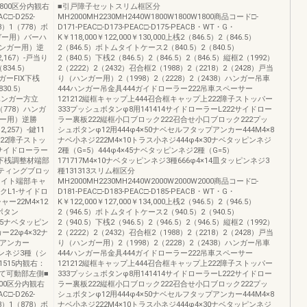
800区分内観右
■引戸障子セットスリム框区分
C□-D252-
MH2000MH2230MH2440W1800W1800W1800商品コード□-
78）1（778）ボ
D171-PEAC□-D173-PEAC□-D175-PEACB・WT・G・
ガー用）バーハ
K￥118,000￥122,000￥130,000上桟2（846.5）2（846.5）
（ハンガー用）逆
2（846.5）ボトムタイトケース2（840.5）2（840.5）
,167）-戸当り
2（840.5）下桟2（846.5）2（846.5）2（846.5）縦框2（1992）
834.5）
2（2222）2（2432）召合框2（1988）2（2218）2（2428）戸当
ンガーFIX下桟
り（ハンガー用）2（1998）2（2228）2（2438）ハンガー吊車
30.5）
444ハンガー吊金具444ガイドローラー222吊車スペーサー
）ハンガー方立
121212縦框キャップ上444召合框キャップ上222障子ストッパー
（778）ハンガ
333プッシュボタンφ8用141414サイドローラーL222サイドロー
ンガー用）逆勝
ラー裏板222縦框小口ブロック222召合せ小口ブロック222プッ
257）-鍵11
シュボタンφ12用444φ4×50ナベセルフタップアンカー444M4×8
22障子ストッ
ナベ小ネジ222M4×10トラス小ネジ444φ4×30ナベタッピンネジ
-サイドローラー
2種（G=5）444φ4×45ナベタッピンネジ2種（G=5）
X下桟調整材端部
171717M4×10ナベタッピンネジ3種666φ4×14皿タッピンネジ3
ッティングブロッ
種131313スリム框区分
タイト端部キャ
MH2000MH2230MH2440W2000W2000W2000商品コード□-
クL1-サイドロ
D181-PEAC□-D183-PEAC□-D185-PEACB・WT・G・
ー22M4×12
K￥122,000￥127,000￥134,000上桟2（946.5）2（946.5）
ボタン
2（946.5）ボトムタイトケース2（940.5）2（940.5）
×45ナベタッピン
2（940.5）下桟2（946.5）2（946.5）2（946.5）縦框2（1992）
ー22φ4×32ナ
2（2222）2（2432）召合框2（1988）2（2218）2（2428）戸当
プアンカー
り（ハンガー用）2（1998）2（2228）2（2438）ハンガー吊車
ピンネジ3種（シ
444ハンガー吊金具444ガイドローラー222吊車スペーサー
1515内観右：
121212縦框キャップ上444召合框キャップ上222障子ストッパー
て可動部左側■
333プッシュボタンφ8用141414サイドローラーL222サイドロー
00区分内観右
ラー裏板222縦框小口ブロック222召合せ小口ブロック222プッ
C□-D262-
シュボタンφ12用444φ4×50ナベセルフタップアンカー444M4×8
78）1（878）ボ
ナベ小ネジ222M4×10トラス小ネジ444φ4×30ナベタッピンネジ