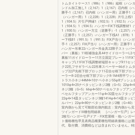
トムタイトケース1（986）1（986）縦框（ハン
ンドル加工無し1（2,167）1（2,167）召内框
勝手-1（2,167）召内框（ハンガー用）正勝手1（2
（ハンガー用）1（2,228）1（2,228）片引上桟1（
1（934.5）片引戸押縁1（932.5）1（932.5）ハ
1（934.5）1（934.5）ハンガーFIX下桟調整材1（9
1（930.5）ハンガー方立（逆勝手）-1（2,257
（正勝手）1（2,257）-ハンガー下桟A1（878）1
ー下桟B1（991.5）1（991.5）FIX戸当り（ハ
手-1（2,257）FIX戸当り（ハンガー用）正勝手1（2,
ハンガー吊車22ハンガー吊金具22障子ストッパー
パー（裏板）11框補強金具44サイドローラーL2
裏板11ガイドローラー11方立固定プレート11FI
キャップL11FIX下桟調整材端部キャップR11セ
ク22孔フサギラベル22吊車スペーサー66ボトム
ップ22戸先框下部ブロック11召合せ框下部ブロッ
ーラーR-2召合せ框下部ブロックR-1M4用平ワッシャ
トラス小ネジ44M4×10ナベ小ネジ55φ8プッシュ
1010φ4×25ナベタッピンネジ2種（G=5）22φ4
ネジ2種（G=5）66φ4×50ナベセルフタップアンカ
ベセルフタップアンカー11φ4×32皿セルフタッ
22φ4×14皿タッピンネジ3種1414φ4×14皿タッ
ルバー）22φ4×80ナベタッピンネジ2種（G=40）
室内側から見て可動部右側内観左：室内側から見
ツインガードⅢ梱包明細表 ［ハンガー引戸］レ
2枚引ハンガー引戸ドア・FIX窓屋根・他ハンガ
ト価格梱包早見表商品概要梱包明細表価格には運
代、取付費、消費税などは含まれていません。特注