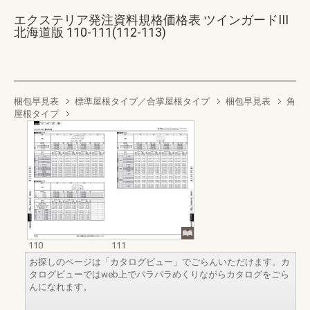
エクステリア発注資料規格価格表 ツインガードIII
北海道版 110-111(112-113)
梱包早見表
標準屋根タイプ／合掌屋根タイプ
梱包早見表
角
屋根タイプ
110
111
お探しのページは「カタログビュー」でごらんいただけます。カ
タログビューではweb上でパラパラめくりながらカタログをごら
んになれます。