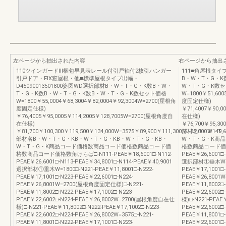
左ページから抽出された内容
右ページから抽出
110ツインガードⅢ梱包早見表レール付引戸袖付2枚引ハンガー
111■角屋根タイプ
引戸ドア・FIX窓屋根・他■標準屋根タイプ出幅・
B・W・T・G・K
D45090013501800姿図WD選択部材B・W・T・G・K数B・W・
W・T・G・K数
T・G・K数B・W・T・G・K数B・W・T・G・K数セット価格
W=1800￥51,600
W=1800￥55,0004￥68,3004￥82,0004￥92,3004W=2700(屋根角
度固定仕様)
度固定仕様)
￥71,4007￥90,0
￥76,4005￥95,0005￥114,2005￥128,7005W=2700(屋根角度自
在仕様)
在仕様)
￥76,700￥95,30
￥81,700￥100,300￥119,500￥134,000W=3575￥89,900￥111,300￥133,000￥149,6
部材名B・W・T・
部材名B・W・T・G・KB・W・T・G・KB・W・T・G・KB・
W・T・G・K商
W・T・G・K商品コード価格数商品コード価格数商品コード価
格数商品コード価格数角
格数商品コード価格数角けらば□-N111-PEAE￥18,6001□-N112-
PEAE￥26,6001□-
PEAE￥26,6001□-N113-PEAE￥34,8001□-N114-PEAE￥40,9001
選択部材①垂木W=180
選択部材①垂木W=1800□-N221-PEAE￥11,8001□-N222-
PEAE￥17,1001□-
PEAE￥17,1001□-N223-PEAE￥22,6001□-N224-
PEAE￥26,8001
PEAE￥26,8001W=2700(屋根角度固定仕様)□-N221-
PEAE￥11,8002□-
PEAE￥11,8002□-N222-PEAE￥17,1002□-N223-
PEAE￥22,6002
PEAE￥22,6002□-N224-PEAE￥26,8002W=2700(屋根角度自在仕
様)□-N221-PEAE￥
様)□-N221-PEAE￥11,8002□-N222-PEAE￥17,1002□-N223-
PEAE￥22,6002□-
PEAE￥22,6002□-N224-PEAE￥26,8002W=3575□-N221-
PEAE￥11,8001□-
PEAE￥11,8001□-N222-PEAE￥17,1001□-N223-
PEAE￥22,6001□-