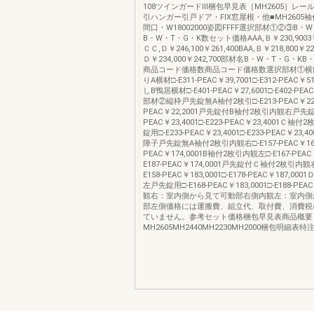
108ツインガードⅢ梱包早見表［MH2605］レー
引ハンガー引戸ドア・FIX窓屋根・他■MH2605
間口・W18002000姿図FFFF選択部材①②③B・
B・W・T・G・K数セット価格AAA,Ｂ￥230,9003￥2
ＣＣ,Ｄ￥246,100￥261,400BAA,Ｂ￥218,800￥22
Ｄ￥234,000￥242,700部材名B・W・T・G・K
商品コード価格数商品コード価格数選択部材①横
りA横材□-E311-PEAC￥39,7001□-E312-PEAC￥
しB鴨居横材□-E401-PEAC￥27,6001□-E402-PEA
部材②縦枠戸先錠無A袖付2枚引□-E213-PEAC￥22,20
PEAC￥22,2001戸先錠付B袖付2枚引内観右戸先錠用
PEAC￥23,4001□-E223-PEAC￥23,4001Ｃ
錠用□-E233-PEAC￥23,4001□-E233-PEAC￥23
障子戸先錠無A袖付2枚引内観右□-E157-PEAC￥169,0
PEAC￥174,0001B袖付2枚引内観左□-E167-PEAC￥
E187-PEAC￥174,0001戸先錠付Ｃ袖付2枚引内
E158-PEAC￥183,0001□-E178-PEAC￥187,0
左戸先錠用□-E168-PEAC￥183,0001□-E188-PEAC
観右：室内側から見て可動部右側内観左：室内側
部左側価格には運搬費、組立代、取付費、消費税
ていません。参考セット価格梱包早見表商品概要
MH2605MH2440MH2230MH2000梱包明細表