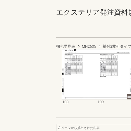
エクステリア発注資料規格価格
梱包早見表
MH2605
袖付2枚引タイ
108
109
左ページから抽出された内容