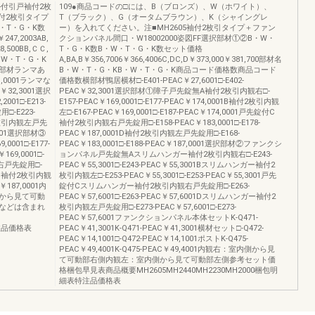
ル付引戸袖付2枚
109●商品コードの□には、B（ブロンズ）、W（ホワイト）、
袖付2枚引タイプ
T（ブラック）、G（オータムブラウン）、K（シャイングレ
W・T・G・K数
ー）を入れてください。注■MH2605袖付2枚引タイプ＋ファン
47,2003AB,
クションパネル間口・W18002000姿図FF選択部材①②B・W・
8,500BB,ＣＣ,
T・G・K数B・W・T・G・K数セット価格
B・W・T・G・K
A,BA,B￥356,7006￥366,4006C,DC,D￥373,000￥381,700部材名
部材ランマあ
B・W・T・G・KB・W・T・G・K商品コード価格数商品コード
51,0001ランマな
価格数横部材鴨居横材□-E401-PEAC￥27,6001□-E402-
C￥32,3001選択
PEAC￥32,3001選択部材①障子戸先錠無A袖付2枚引内観右□-
01□-E213-
E157-PEAC￥169,0001□-E177-PEAC￥174,0001B袖付2枚引内観
□-E223-
左□-E167-PEAC￥169,0001□-E187-PEAC￥174,0001戸先錠付C
袖付2枚引内観左戸先
袖付2枚引内観右戸先錠用□-E158-PEAC￥183,0001□-E178-
,4001選択部材③
PEAC￥187,0001D袖付2枚引内観左戸先錠用□-E168-
001□-E177-
PEAC￥183,0001□-E188-PEAC￥187,0001選択部材②ファンクシ
169,0001□-
ョンパネル戸先錠無Aスリムハンガー袖付2枚引内観右□-E243-
観右戸先錠用□-
PEAC￥55,3001□-E243-PEAC￥55,3001Bスリムハンガー袖付2
001Ｄ袖付2枚引内観
枚引内観左□-E253-PEAC￥55,3001□-E253-PEAC￥55,3001戸先
￥187,0001内
錠付Cスリムハンガー袖付2枚引内観右戸先錠用□-E263-
から見て可動
PEAC￥57,6001□-E263-PEAC￥57,6001Dスリムハンガー袖付2
などは含まれ
枚引内観左戸先錠用□-E273-PEAC￥57,6001□-E273-
PEAC￥57,6001ファンクションパネル本体セットK-Q471-
特注品価格表
PEAC￥41,3001K-Q471-PEAC￥41,3001横材セット□-Q472-
PEAC￥14,1001□-Q472-PEAC￥14,1001ポストK-Q475-
PEAC￥49,4001K-Q475-PEAC￥49,4001内観右：室内側から見
て可動部右側内観左：室内側から見て可動部左側参考セット価
格梱包早見表商品概要MH2605MH2440MH2230MH2000梱包明
細表特注品価格表