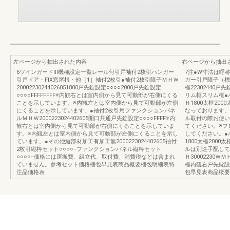
左ページから抽出された内容
右ページから抽出
6ツインガードⅢ機種設定一覧レール付引戸袖付2枚引ハンガー
7注●W寸法は呼
引戸ドア・FIX窓屋根・他［1］袖付2枚引●袖付2枚引障子ＭＨＷ
ガー引戸障子（標準引
20002230244026051800戸先錠設定○○○○2000戸先錠設定
框22302440戸
○○○○FFFFFFFF※内観右とは室内側から見て可動部が右側にくる
リム框スリム框●
ことを示しています。※内観左とは室内側から見て可動部が左側
Ｈ1800太框20
にくることを示しています。●袖付2枚引用ファンクションパネ
なっております。
ルＭＨＷ2000223024402605開口共通戸先錠設定○○○○FFFF※内
ル取付の際お使い
観右とは室内側から見て可動部が右側にくることを示していま
てください。※フ
す。※内観左とは室内側から見て可動部が左側にくることを示し
してください。●
ています。●その他縦部材加工有加工無2000223024402605袖付
1800太框2000
2枚引縦枠セット○○○○−ファンクションパネル縦枠セット
ルは別途手配して
○○○○−価格には運搬費、組立代、取付費、消費税などは含まれ
Ｈ30002230Ｗ
ていません。参考セット価格梱包早見表商品概要梱包明細表特
框内観右戸先錠設定
注品価格表
包早見表商品概要