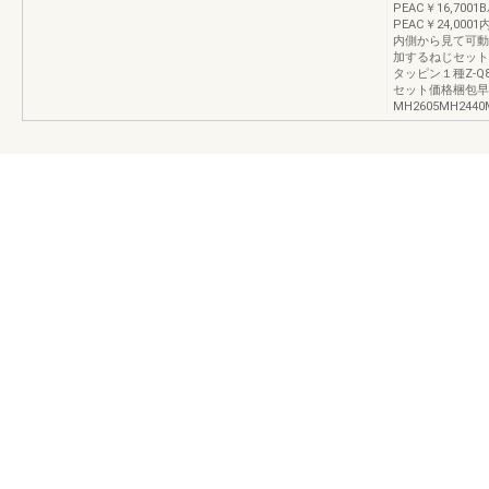
PEAC￥16,7001B
PEAC￥24,0
内側から見て可動
加するねじセット
タッピン１種Z-Q814
セット価格梱包早
MH2605MH24