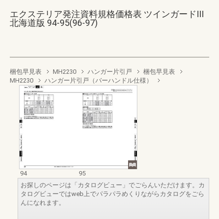
エクステリア発注資料規格価格表 ツインガードIII
北海道版 94-95(96-97)
梱包早見表
MH2230
ハンガー片引戸
梱包早見表
MH2230
ハンガー片引戸（バーハンドル仕様）
94
95
お探しのページは「カタログビュー」でごらんいただけます。カ
タログビューではweb上でパラパラめくりながらカタログをごら
んになれます。