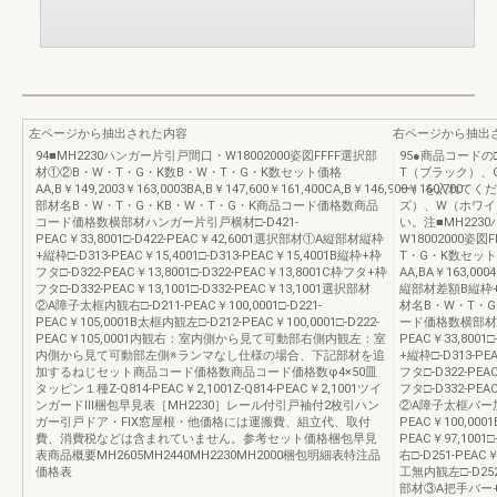
左ページから抽出された内容
右ページから抽出
94■MH2230ハンガー片引戸間口・W18002000姿図FFFF選択部
95●商品コード
材①②B・W・T・G・K数B・W・T・G・K数セット価格
T（ブラック）、
AA,B￥149,2003￥163,0003BA,B￥147,600￥161,400CA,B￥146,900￥160,700
ー）を入れてくだ
部材名B・W・T・G・KB・W・T・G・K商品コード価格数商品
ズ）、W（ホワイ
コード価格数横部材ハンガー片引戸横材□-D421-
い。注■MH22
PEAC￥33,8001□-D422-PEAC￥42,6001選択部材①A縦部材縦枠
W18002000姿
+縦枠□-D313-PEAC￥15,4001□-D313-PEAC￥15,4001B縦枠+枠
T・G・K数セッ
フタ□-D322-PEAC￥13,8001□-D322-PEAC￥13,8001C枠フタ+枠
AA,BA￥163,0004
フタ□-D332-PEAC￥13,1001□-D332-PEAC￥13,1001選択部材
縦部材差額B縦枠+
②A障子太框内観右□-D211-PEAC￥100,0001□-D221-
材名B・W・T・
PEAC￥105,0001B太框内観左□-D212-PEAC￥100,0001□-D222-
ード価格数横部材ハ
PEAC￥105,0001内観右：室内側から見て可動部右側内観左：室
PEAC￥33,800
内側から見て可動部左側※ランマなし仕様の場合、下記部材を追
+縦枠□-D313-PE
加するねじセット商品コード価格数商品コード価格数φ4×50皿
フタ□-D322-PEA
タッピン１種Z-Q814-PEAC￥2,1001Z-Q814-PEAC￥2,1001ツイ
フタ□-D332-PEA
ンガードⅢ梱包早見表［MH2230］レール付引戸袖付2枚引ハン
②A障子太框バー加工付
ガー引戸ドア・FIX窓屋根・他価格には運搬費、組立代、取付
PEAC￥100,00
費、消費税などは含まれていません。参考セット価格梱包早見
PEAC￥97,100
表商品概要MH2605MH2440MH2230MH2000梱包明細表特注品
右□-D251-PEAC
価格表
工無内観左□-D252-
部材③A把手バー+引手