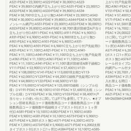
A521-PEAE￥23,3001□-A522-PEAE￥30,0001□-A523-
上がり付戸先錠用□-
PEAC￥39,8001C内網戸立ち上がり付□-A531-PEAE￥23,3001□-
用□-A961-PE
A532-PEAE￥30,0001□-A533-PEAE￥39,8001□-A534-
V151-PEAC￥50
PEAE￥58,7001D立ち上がり無□-A541-PEAE￥23,3001□-A542-
PEAC￥57,4001
PEAE￥30,0001□-A543-PEAE￥39,8001□-A544-PEAE￥58,7001E
V171-PEAC￥4
ノンレール網戸□-A551-PEAE￥23,3001□-A552-PEAE￥30,0001□-
PEAC￥61,50
A553-PEAE￥39,8001□-A554-PEAE￥58,7001選択部材③A戸当り
PEAC￥16,7002
立ち上がり付□-A911-PEAC￥6,9001□-A911-PEAC￥6,9001□-
PEAC￥24,000
A931-PEAC￥6,9001□-A931-PEAC￥6,9001B立ち上がり無□-
けに関してはP.
A951-PEAC￥6,9001□-A951-PEAC￥6,9001□-A931-
ード価格数商品コ
PEAC￥6,9001□-A931-PEAC￥6,9001C立ち上がり付戸先錠用□-
1ヶ所)□-A581-PE
A921-PEAC￥11,1001□-A921-PEAC￥11,1001□-A941-
A571-PEAE￥6,
PEAC￥11,1001□-A941-PEAC￥11,1001D立ち上がり無戸先錠用
(ポスト口1ヶ所)□-A5
□-A961-PEAC￥11,1001□-A961-PEAC￥11,1001□-A941-
ポスト無□-A574-P
PEAC￥11,1001□-A941-PEAC￥11,1001選択部材④A障子細框□-
レール付タイプ□-A31
V111-PEAC￥53,9001□-V121-PEAC￥57,4001□-V131-
内網戸レール付タイプ□
PEAC￥108,0001□-V141-PEAC￥113,0001B太框□-V113-
PEAC￥20,7001
PEAC￥62,0001□-V123-PEAC￥64,2001C細框戸先錠用□-V112-
A334-PEAC￥
PEAC￥64,8001□-V122-PEAC￥68,5001□-V132-
入れ替える間口・
PEAC￥119,0001□-V142-PEAC￥125,0001D細框（シンプル仕
商品コード価格数横
様）□-V191-PEAC￥48,1001□-V101-PEAC￥51,6001E太框（シン
PEAC￥16,300
プル仕様）□-V193-PEAC￥56,1001□-V103-PEAC￥58,4001※戸
A621-PEAC￥
当りセットの使い分けに関してはP.17を参照して下さい。■オプ
MH2605MH24
ション部材名商品コード価格数商品コード価格数商品コード価
格数商品コード価格数中桟細框タイプポスト付(ポスト１ヶ所
付)□-A581-PEAE￥10,1001□-A582-PEAE￥11,9001□-A583-
PEAE￥9,9001□-A581-PEAE￥10,1001□-A573-PEAE￥5,9001□-
A571-PEAE￥6,2001ポスト無□-A571-PEAE￥6,2001□-A572-
PEAE￥7,2001□-A573-PEAE￥5,9002□-A571-PEAE￥6,2002太框
タイプポスト付(ポスト口1ヶ所)□-A584-PEAE￥10,1001□-A585-