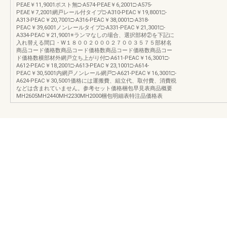
PEAE￥11,9001ポスト無□-A574-PEAE￥6,2001□-A575-
PEAE￥7,2001網戸レール付タイプ□-A310-PEAC￥19,8001□-
A313-PEAC￥20,7001□-A316-PEAC￥38,0001□-A318-
PEAC￥39,6001ノンレールタイプ□-A331-PEAC￥21,3001□-
A334-PEAC￥21,9001※ランマなしの場合、選択部材②を下記に
入れ替える間口・W１８００２０００２７００３５７５部材名
商品コード価格数商品コード価格数商品コード価格数商品コー
ド価格数横部材外網戸立ち上がり付□-A611-PEAC￥16,3001□-
A612-PEAC￥18,2001□-A613-PEAC￥23,1001□-A614-
PEAC￥30,5001内網戸ノンレール網戸□-A621-PEAC￥16,3001□-
A624-PEAC￥30,5001価格には運搬費、組立代、取付費、消費税
などは含まれていません。参考セット価格梱包早見表商品概要
MH2605MH2440MH2230MH2000梱包明細表特注品価格表