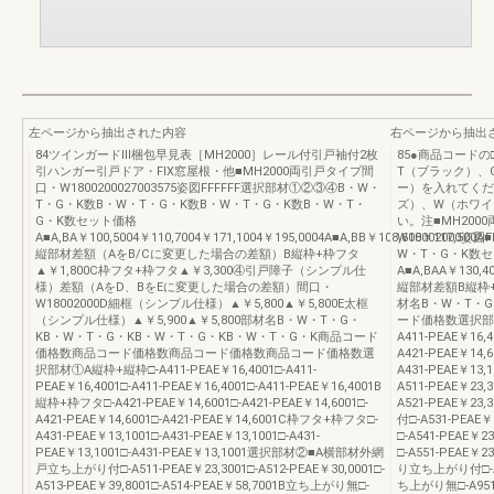
左ページから抽出された内容
右ページから抽出
84ツインガードⅢ梱包早見表［MH2000］レール付引戸袖付2枚
85●商品コード
引ハンガー引戸ドア・FIX窓屋根・他■MH2000両引戸タイプ間
T（ブラック）、
口・W1800200027003575姿図FFFFFF選択部材①②③④B・W・
ー）を入れてくだ
T・G・K数B・W・T・G・K数B・W・T・G・K数B・W・T・
ズ）、W（ホワイ
G・K数セット価格
い。注■MH20
A■A,BA￥100,5004￥110,7004￥171,1004￥195,0004A■A,BB￥108,600￥117,500A
W18002000
縦部材差額（AをB/Cに変更した場合の差額）B縦枠+枠フタ
W・T・G・K数
▲￥1,800C枠フタ+枠フタ▲￥3,300④引戸障子（シンプル仕
A■A,BAA￥130,4
様）差額（AをD、BをEに変更した場合の差額）間口・
縦部材差額B縦枠+
W18002000D細框（シンプル仕様）▲￥5,800▲￥5,800E太框
材名B・W・T・
（シンプル仕様）▲￥5,900▲￥5,800部材名B・W・T・G・
ード価格数選択部材①A
KB・W・T・G・KB・W・T・G・KB・W・T・G・K商品コード
A411-PEAE￥16,
価格数商品コード価格数商品コード価格数商品コード価格数選
A421-PEAE￥14,
択部材①A縦枠+縦枠□-A411-PEAE￥16,4001□-A411-
A431-PEAE￥
PEAE￥16,4001□-A411-PEAE￥16,4001□-A411-PEAE￥16,4001B
A511-PEAE￥23,
縦枠+枠フタ□-A421-PEAE￥14,6001□-A421-PEAE￥14,6001□-
A521-PEAE￥23
A421-PEAE￥14,6001□-A421-PEAE￥14,6001C枠フタ+枠フタ□-
付□-A531-PEAE
A431-PEAE￥13,1001□-A431-PEAE￥13,1001□-A431-
□-A541-PEAE￥
PEAE￥13,1001□-A431-PEAE￥13,1001選択部材②■A横部材外網
□-A551-PEAE￥
戸立ち上がり付□-A511-PEAE￥23,3001□-A512-PEAE￥30,0001□-
り立ち上がり付□-A91
A513-PEAE￥39,8001□-A514-PEAE￥58,7001B立ち上がり無□-
ち上がり無□-A951-