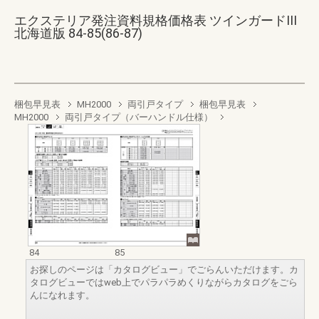
エクステリア発注資料規格価格表 ツインガードIII
北海道版 84-85(86-87)
梱包早見表
MH2000
両引戸タイプ
梱包早見表
MH2000
両引戸タイプ（バーハンドル仕様）
84
85
お探しのページは「カタログビュー」でごらんいただけます。カ
タログビューではweb上でパラパラめくりながらカタログをごら
んになれます。