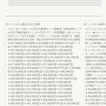
左ページから抽出された内容
右ページから抽出
ツインガードⅢレール付引戸参考セット価格表［MH2000］レー
オプショングレチ
ル付引戸袖付2枚引ハンガー引戸ドア・FIX窓屋根・他［レール
さい。■バーハン
付タイプ］引戸【太框】／引戸シンプル仕様【太框】D 側面
ンドル内外バーハ
90012001350121212W 間口FFFFFFFFFFFFFFFI型￥37,500I型
W1800200018
￥54,100I型￥42,400I型￥60,400I型￥45,000I型￥63,100ランマ
格＋￥28,800＋￥
あり18001FL型￥158,600L型￥175,200L型￥163,500L型
ックスタイプ価格
￥181,500L型￥166,100L型￥184,200C型￥208,900C型
B（レターボック
￥242,100C型￥218,700C型￥254,700C型￥223,900C型
す。ポスト付中桟
￥260,100I型￥108,60020001FL型￥167,500L型￥184,100L型
桟MH20用太框
￥172,400L型￥190,400L型￥175,000L型￥193,100C型
1800￥10,1002
￥217,800C型￥251,000C型￥227,600C型￥263,600C型
1800￥6,2002
￥232,800C型￥269,000I型￥117,50027001FFFFL型￥199,400L
プ）MH20用タ
型￥216,000L型￥204,300L型￥222,300L型￥206,900L型
20001800￥19,80
￥225,000C型￥249,700C型￥282,900C型￥259,500C型
戸網戸（ノンレー
￥295,500C型￥264,700C型￥300,900I型￥149,7002FFFL型
20001800￥21,
￥216,000L型￥232,600L型￥220,900L型￥238,900L型
1000900￥5,9001
￥223,500L型￥241,600C型￥266,300C型￥299,500C型
引戸障子（シンプル仕
￥276,100C型￥312,100C型￥281,300C型￥317,500I型
￥93,400L型￥173
￥166,30035751FFFFFFFL型￥240,800L型￥257,400L型
￥238,900C型￥28
￥245,700L型￥263,700L型￥248,300L型￥266,400C型
￥206,800L型￥22
￥290,500C型￥323,700C型￥300,300C型￥336,300C型
型￥329,400−￥5,
￥305,500C型￥341,700I型￥191,1002FFFFFL型￥274,000L型
￥5,900C型￥279