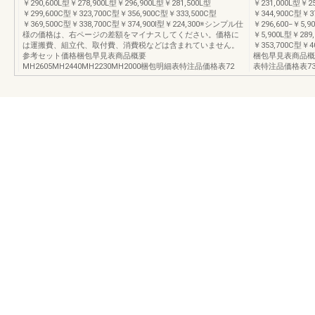
￥290,600L型￥278,900L型￥296,900L型￥281,500L型
￥231,000L型￥25
￥299,600C型￥323,700C型￥356,900C型￥333,500C型
￥344,900C型￥37
￥369,500C型￥338,700C型￥374,900I型￥224,300※シンプル仕
￥296,600−￥5,9
様の価格は、右ページの差額をマイナスしてください。価格に
￥5,900L型￥289,
は運搬費、組立代、取付費、消費税などは含まれていません。
￥353,700C型￥
参考セット価格梱包早見表商品概要
梱包早見表商品概要M
MH2605MH2440MH2230MH2000梱包明細表特注品価格表72
表特注品価格表7