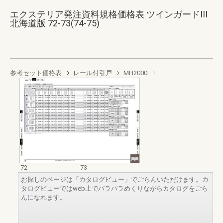
エクステリア発注資料規格価格表 ツインガードIII
北海道版 72-73(74-75)
参考セット価格表
レール付引戸
MH2000
72
73
お探しのページは「カタログビュー」でごらんいただけます。カ
タログビューではweb上でパラパラめくりながらカタログをごら
んになれます。