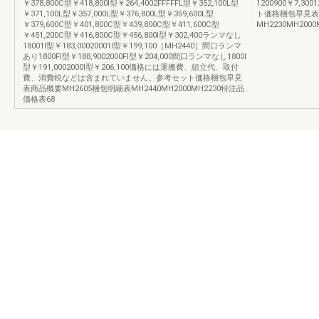
￥378,800C型￥418,800I型￥264,4002FFFFFL型￥352,100L型
1200900￥7,300
￥371,100L型￥357,000L型￥376,800L型￥359,600L型
ト価格梱包早見表
￥379,600C型￥401,800C型￥439,800C型￥411,600C型
MH2230MH200
￥451,200C型￥416,800C型￥456,800I型￥302,400ランマなし
18001I型￥183,00020001I型￥199,100［MH2440］間口ランマ
あり1800FI型￥188,9002000FI型￥204,000間口ランマなし1800I
型￥191,0002000I型￥206,100価格には運搬費、組立代、取付
費、消費税などは含まれていません。参考セット価格梱包早見
表商品概要MH2605梱包明細表MH2440MH2000MH2230特注品
価格表68