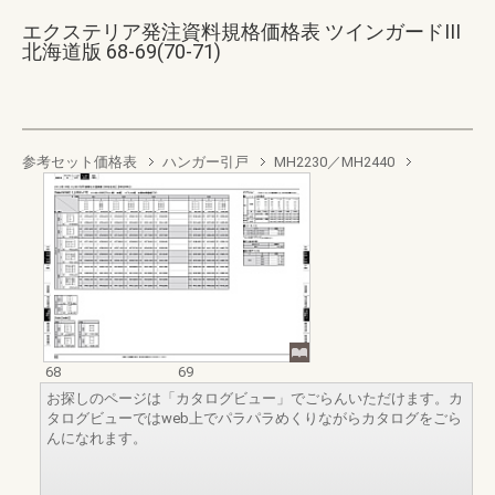
エクステリア発注資料規格価格表 ツインガードIII
北海道版 68-69(70-71)
参考セット価格表
ハンガー引戸
MH2230／MH2440
68
69
お探しのページは「カタログビュー」でごらんいただけます。カ
タログビューではweb上でパラパラめくりながらカタログをごら
んになれます。