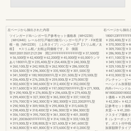
左ページから抽出された内容
右ページから抽出
ツインガードⅢハンガー引戸参考セット価格表［MH2230］
1800123FFFFFF
［MH2440］レール付引戸袖付2枚引ハンガー引戸ドア・FIX窓屋
￥250,400L型￥2
根・他［MH2230］［上吊タイプ］ハンガー引戸【スリム框／太
￥370,300C型￥40
框】 ※スリム框／太框は同価格です。D 側面
￥309,700C型￥3
90012001350121212W 間口FFFFFFFFFFFFFFFI型￥37,500I型
￥286,900L型￥3
￥56,500I型￥42,400I型￥62,200I型￥45,000I型￥65,000ランマ
￥411,100C型￥44
あり18001FL型￥235,400L型￥254,400L型￥240,300L型
￥349,100C型￥3
￥260,100L型￥242,900L型￥262,900C型￥286,500C型
￥329,100L型￥3
￥324,500C型￥296,300C型￥335,900C型￥301,500C型
￥447,600C型￥48
￥341,500I型￥180,90020001FL型￥251,500L型￥270,500L型
￥410,300C型￥4
￥256,400L型￥276,200L型￥259,000L型￥279,000C型
グレチャン・ビー
￥302,600C型￥340,600C型￥312,400C型￥352,000C型
ーハンドル加算額
￥317,600C型￥357,600I型￥197,00027001FFFFL型￥271,900L
内外バーハンドル
型￥290,900L型￥276,800L型￥296,600L型￥279,400L型
W1800200018
￥299,400C型￥327,300C型￥365,300C型￥337,100C型
ト価格＋￥29,400
￥376,700C型￥342,300C型￥382,300I型￥222,2002FFFL型
￥42,200＋￥42
￥290,900L型￥309,900L型￥295,800L型￥315,600L型
記参考セット価格＋￥2
￥298,400L型￥318,400C型￥346,300C型￥384,300C型
木質−＋￥41,200
￥356,100C型￥395,700C型￥361,300C型￥401,300I型
クスタイプ価格タ
￥241,20036001FFFFFFFL型￥314,100L型￥333,100L型
B（レターボック
￥319,000L型￥338,800L型￥321,600L型￥341,600C型
す。ポスト付中桟
￥363,800C型￥401,800C型￥373,600C型￥413,200C型
加算額障子タイプ加