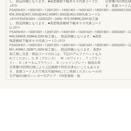
し、部品同梱となります。■高窓横材下幅木６９代表コード□-
日実働10日間仕
J415-
す。直接コード入
PEAEW451∼10001001∼12001201∼14001401∼16001601∼18001801∼200090012001
¥34,300(規)¥37,500(規)¥42,500¥51,000(規)¥63,500代表コード□-
J415-PEAEW2001∼22002201∼2400―¥75,900¥88,200※加工無
し、部品同梱となります。■高窓鴨居横材下幅木５０代表コード
□-J511-
PEAEW451∼10001001∼12001201∼14001401∼16001601∼18001801∼20002001∼2200
¥48,500¥58,300¥68,200※加工無し、部品同梱となります。■高窓
鴨居横材下幅木６９代表コード□-J512-
PEAEW451∼10001001∼12001201∼14001401∼16001601∼18001801∼20002001∼2200
¥51,400¥61,200¥71,000※加工無し、部品同梱となります。高窓※
加工無し注意：商品コードの□には、下記のアルファベットを入
れてください。□…B（ブロンズ）、W（ホワイト）、T（ブラッ
ク）、G（オータムブラウン）、K（シャイングレー）物流出荷
日実働10日間仕様により上記納期で対応出来ないこともありま
す。直接コード入力で発注可能FAXにてご依頼くださいレール付
引戸袖付2枚引ハンガー引戸ドア・FIX窓屋根・他