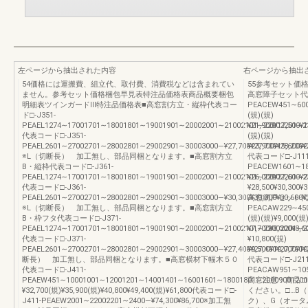
左ページから抽出された内容
右ページから抽出
54価格には運搬費、組立代、取付費、消費税などは含まれてい
55参考セット価
ません。参考セット価格梱包早見表特注品価格表商品概要梱包
高窓障子セット代表
明細表ツインガードⅢ特注品価格表■高窓割方立・縦枠代表コー
PEACEW451∼60060
ド□-J351-
(規)(規)
PEAEL1274∼17001701∼18001801∼19001901∼20002001∼21002101∼22002201∼23002
¥21,900¥17,500¥
代表コード□-J351-
(規)(規)
PEAEL2601∼27002701∼28002801∼29002901∼30003000―¥27,700¥27,700¥28,20
¥23,900¥19,600¥
※L（切断長） 加工無し、部品同梱となります。■高窓割方立
代表コード□-J111
B・縦枠代表コード□-J361-
PEACEW1601∼180
PEAEL1274∼17001701∼18001801∼19001901∼20002001∼21002101∼22002201∼23002
¥26,000¥27,600¥
代表コード□-J361-
¥28,500¥30,300¥
PEAEL2601∼27002701∼28002801∼29002901∼30003000―¥30,300¥30,300¥30,60
高窓網戸セット代表
※L（切断長） 加工無し、部品同梱となります。■高窓割方立
PEACAW229∼45045
B・枠フタ代表コード□-J371-
(規)(規)¥9,000(規
PEAEL1274∼17001701∼18001801∼19001901∼20002001∼21002101∼22002201∼23002
¥7,700¥8,300¥8,
代表コード□-J371-
¥10,800(規)
PEAEL2601∼27002701∼28002801∼29002901∼30003000―¥27,400¥27,400¥27,700
¥9,500¥10,000¥1
断長） 加工無し、部品同梱となります。■高窓横材下幅木５０
代表コード□-J211
代表コード□-J411-
PEACAW951∼10501
PEAEW451∼10001001∼12001201∼14001401∼16001601∼18001801∼200090012001
高窓注意：商品コ
¥32,700(規)¥35,900(規)¥40,800¥49,400(規)¥61,800代表コード□-
ください。□…B
J411-PEAEW2001∼22002201∼2400―¥74,300¥86,700※加工無
ク）、G（オータ