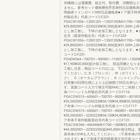
50価格には運搬費、組立代、取付費、消費税な
ません。参考セット価格梱包早見表特注品価格表
明細表ツインガードⅢ特注品価格表■ドア親子枠
外観右吊）代表コード□-F221-
PEACW1056∼12001201∼13501350MH1700∼1800¥
¥29,8002001∼22302230¥30,300(規)¥31,50
とし加工無し、下枠の全加工無しとなります。■
左吊（親扉外観左吊）代表コード□-F223-
PEACW1056∼12001201∼13501350MH1700∼1800¥
¥29,8002001∼22302230¥30,300(規)¥31,50
とし加工無し、下枠の全加工無しとなります。■
コード□-F231-
PEAEW564∼700701∼900901∼11001101∼1350900
¥17,900¥20,000(規)※加工無し、部品同梱とな
工無し注意：商品コードの□には、下記のアルフ
てください。□…B（ブロンズ）、W（ホワイト）
ク）、G（オータムブラウン）、K（シャイング
日実働10日間仕様により上記納期で対応出来な
す。直接コード入力で発注可能FAXにてご依頼く
体バーハンドル外観右吊代表コード□-F116-
PEACDW515∼600601∼700701∼800801∼851851MH1
¥35,5002001∼22302230¥34,100¥34,800¥35,500
ア本体バーハンドル外観左吊代表コード□-F117-
PEACDW515∼600601∼700701∼800801∼851851MH1
¥35,5002001∼22302230¥34,100¥34,800¥35,500
ア本体子扉外観親扉右吊代表コード□-F121-
PEACSW346∼446446MH1700∼1800¥43,300180
¥44,3002001∼22302230(規)¥45,800※発注
扉本体のDWを入力してください。（子扉本体の
されます）■ドア本体子扉外観親扉左吊代表コード□-