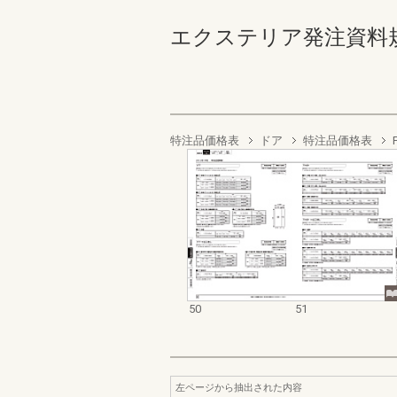
エクステリア発注資料規格価
特注品価格表
ドア
特注品価格表
50
51
左ページから抽出された内容