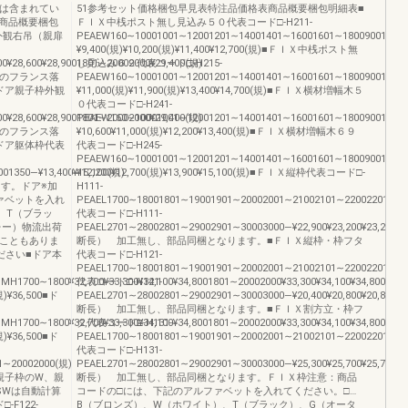
どは含まれてい
51参考セット価格梱包早見表特注品価格表商品概要梱包明細表■
商品概要梱包
ＦＩＸ中桟ポスト無し見込み５０代表コード□-H211-
外観右吊（親扉
PEAEW160∼10001001∼12001201∼14001401∼16001601∼180090012001
¥9,400(規)¥10,200(規)¥11,400¥12,700(規)■ＦＩＸ中桟ポスト無
28,600¥28,9001801∼20002000¥29,400(規)
し見込み６９代表コード□-H215-
0※上枠のフランス落
PEAEW160∼10001001∼12001201∼14001401∼16001601∼180090012001
ドア親子枠外観
¥11,000(規)¥11,900(規)¥13,400¥14,700(規)■ＦＩＸ横材増幅木５
０代表コード□-H241-
28,600¥28,9001801∼20002000¥29,400(規)
PEAEW160∼10001001∼12001201∼14001401∼16001601∼180090013501
0※上枠のフランス落
¥10,600¥11,000(規)¥12,200¥13,400(規)■ＦＩＸ横材増幅木６９
ドア躯体枠代表
代表コード□-H245-
PEAEW160∼10001001∼12001201∼14001401∼16001601∼180090013501
1350―¥13,400¥15,100(規)
¥12,200¥12,700(規)¥13,900¥15,100(規)■ＦＩＸ縦枠代表コード□-
ります。ドア※加
H111-
ァベットを入れ
PEAEL1700∼18001801∼19001901∼20002001∼21002101∼22002201∼23002
、T（ブラッ
代表コード□-H111-
レー）物流出荷
PEAEL2701∼28002801∼29002901∼30003000―¥22,900¥23,200¥23,200
いこともありま
断長） 加工無し、部品同梱となります。■ＦＩＸ縦枠・枠フタ
ださい■ドア本
代表コード□-H121-
PEAEL1700∼18001801∼19001901∼20002001∼21002101∼22002201∼23002
700∼1800¥32,700¥33,300¥34,100¥34,8001801∼20002000¥33,300¥34,100¥34,800(規)
代表コード□-H121-
(規)¥36,500■ド
PEAEL2701∼28002801∼29002901∼30003000―¥20,400¥20,800¥20,800
断長） 加工無し、部品同梱となります。■ＦＩＸ割方立・枠フ
700∼1800¥32,700¥33,300¥34,100¥34,8001801∼20002000¥33,300¥34,100¥34,800(規)
タ代表コード□-H131-
(規)¥36,500■ド
PEAEL1700∼18001801∼19001901∼20002001∼21002101∼22002201∼23002
代表コード□-H131-
1∼20002000(規)
PEAEL2701∼28002801∼29002901∼30003000―¥25,300¥25,700¥25,700
時は、親子枠のW、親
断長） 加工無し、部品同梱となります。ＦＩＸ枠注意：商品
SWは自動計算
コードの□には、下記のアルファベットを入れてください。□…
F122-
B（ブロンズ）、W（ホワイト）、T（ブラック）、G（オータ