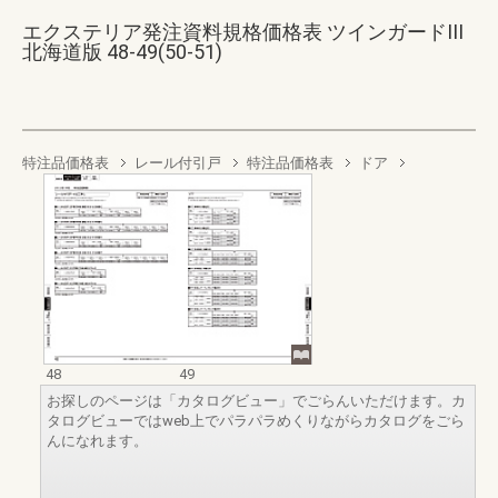
エクステリア発注資料規格価格表 ツインガードIII
北海道版 48-49(50-51)
特注品価格表
レール付引戸
特注品価格表
ドア
48
49
お探しのページは「カタログビュー」でごらんいただけます。カ
タログビューではweb上でパラパラめくりながらカタログをごら
んになれます。