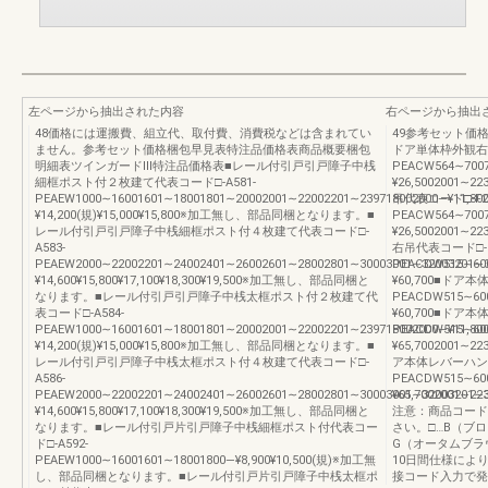
左ページから抽出された内容
右ページから抽出
48価格には運搬費、組立代、取付費、消費税などは含まれてい
49参考セット価
ません。参考セット価格梱包早見表特注品価格表商品概要梱包
ドア単体枠外観右吊
明細表ツインガードⅢ特注品価格表■レール付引戸引戸障子中桟
PEACW564∼70070
細框ポスト付２枚建て代表コード□-A581-
¥26,5002001∼2
PEAEW1000∼16001601∼18001801∼20002001∼22002201∼239718002000―¥11,800
吊代表コード□-F21
¥14,200(規)¥15,000¥15,800※加工無し、部品同梱となります。■
PEACW564∼70070
レール付引戸引戸障子中桟細框ポスト付４枚建て代表コード□-
¥26,5002001∼2
A583-
右吊代表コード□-F
PEAEW2000∼22002201∼24002401∼26002601∼28002801∼30003001∼32003201∼340
PEACDW515∼6006
¥14,600¥15,800¥17,100¥18,300¥19,500※加工無し、部品同梱と
¥60,700■ドア
なります。■レール付引戸引戸障子中桟太框ポスト付２枚建て代
PEACDW515∼6006
表コード□-A584-
¥60,700■ドア
PEAEW1000∼16001601∼18001801∼20002001∼22002201∼239718002000―¥11,800
PEACDW515∼6006
¥14,200(規)¥15,000¥15,800※加工無し、部品同梱となります。■
¥65,7002001∼223
レール付引戸引戸障子中桟太框ポスト付４枚建て代表コード□-
ア本体レバーハンド
A586-
PEACDW515∼6006
PEAEW2000∼22002201∼24002401∼26002601∼28002801∼30003001∼32003201∼340
¥65,7002001∼22
¥14,600¥15,800¥17,100¥18,300¥19,500※加工無し、部品同梱と
注意：商品コード
なります。■レール付引戸片引戸障子中桟細框ポスト付代表コー
さい。□…B（ブ
ド□-A592-
G（オータムブラ
PEAEW1000∼16001601∼18001800―¥8,900¥10,500(規)※加工無
10日間仕様によ
し、部品同梱となります。■レール付引戸片引戸障子中桟太框ポ
接コード入力で発