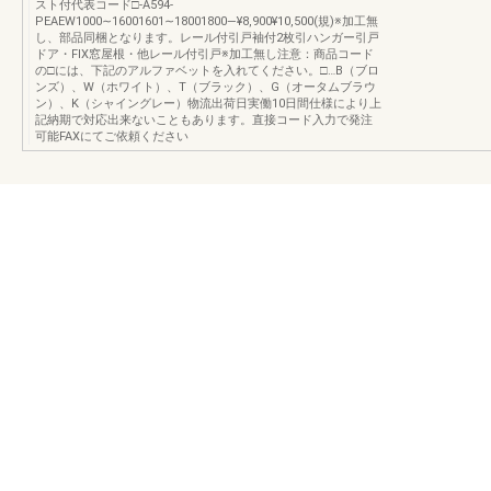
スト付代表コード□-A594-
PEAEW1000∼16001601∼18001800―¥8,900¥10,500(規)※加工無
し、部品同梱となります。レール付引戸袖付2枚引ハンガー引戸
ドア・FIX窓屋根・他レール付引戸※加工無し注意：商品コード
の□には、下記のアルファベットを入れてください。□…B（ブロ
ンズ）、W（ホワイト）、T（ブラック）、G（オータムブラウ
ン）、K（シャイングレー）物流出荷日実働10日間仕様により上
記納期で対応出来ないこともあります。直接コード入力で発注
可能FAXにてご依頼ください