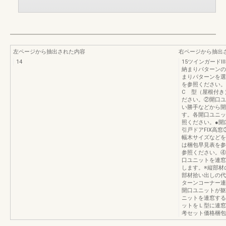
左ページから抽出された内容
右ページから抽出
14
15ツインガード
納まりパターンの
まりパターンを選
を参照ください。
C 型（屋根付き
ださい。②開口ユ
い勝手などから開
す。各開口ユニッ
照ください。●開
引戸ドアFIX高
幅木サイズなどを
は梱包早見表を参
参照ください。④
口ユニットを連窓
します。※縦部材
部材拾い出しの代
ターンコーナー連
開口ユニットが躯
ニットを連窓する
ットをＬ型に連窓
考セット価格梱包