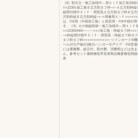
［8］割方立︶無工加桟中︵用ＸＩＦ加工有200
○○2230○加工無Ｂ立方割タフ枠−○−Ａ立方割枠縦
縦用付桟中ＸＩＦ・用窓高Ａ立方割タフ枠Ｂ立方
方割枠縦Ｂ立方割枠縦−○−○用兼用ＸＩＦ○○○○○
は、FIX用（中桟加工無）と高窓用・FIX中桟付
す。［9］その他縦部材︶無工加桟中︵用ＸＩＦ加
○○22302440○−−−−−○○○加工無・枠縦タフ枠○○○
−○枠縦用付桟中ＸＩＦ・用窓高・枠縦タフ枠タ
タフ枠タフ枠○○○○○○○○○○○○−ツインガードⅢ
ール付引戸袖付2枚引ハンガー引戸ドア・FIX窓屋
には運搬費、組立代、取付費、消費税などは含ま
ん。参考セット価格梱包早見表商品概要梱包明細
表