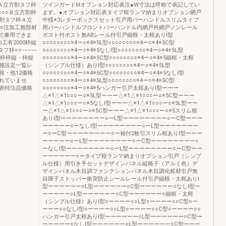
0Ａ立方割タフ枠
ツインガードⅢオプション対応表注●W寸法は呼称で表記してい
○○○Ｂ立方割枠
ます。●オプション対応表タイプ框ランマ納まりオプション網戸
割タフ枠Ａ立
中桟※3レターボックスセット引戸用バーハンドルスリムタイプ
○○注加工無部材
用バーハンドルフロントバーハンドル内網戸外網戸ノンレール
用で兼用できま
ポスト付ポスト無ABレール付引戸細框・太框ありI型
工有2000枠縦
○○○○○○○○※4ー○※4※5L型○○○○○○○○※4ー○※4※5C型
タフ枠○○−−−−−
○○○○○○○○※4ー○※4※5なしI型○○○○○○○○※4ー○※4※5L型
フ枠枠縦・枠縦
○○○○○○○○※4ー○※4※5C型○○○○○○○○※4ー○※4※5細框・太框
機種設定一覧レ
（シンプル仕様）ありI型○○○○○○○○※4ー○※4※5L型
根・他12価格
○○○○○○○○※4ー○※4※5C型○○○○○○○○※4ー○※4※5なしI型
れていませ
○○○○○○○○※4ー○※4※5L型○○○○○○○○※4ー○※4※5C型
表特注品価格
○○○○○○○○※4ー○※4※5ハンガー引戸太框ありI型ーーー
△※1△※1○○○ー○※5L型ーーー△※1△※1○○○ー○※5C型ーーー
△※1△※1○○○ー○※5なしI型ーーー△※1△※1○○○ー○※5L型ーー
ー△※1△※1○○○ー○※5C型ーーー△※1△※1○○○ー○※5スリム框
ありI型ーーーーーーーー○ーL型ーーーーーーーー○ーC型ーーー
ーーーーー○ーなしI型ーーーーーーーー○ーL型ーーーーーーー
ー○ーC型ーーーーーーーー○ー袖付2枚引スリム框ありI型ーーー
ーーーーー○ーL型ーーーーーーーー○ーC型ーーーーーーーー○
ーなしI型ーーーーーーーー○ーL型ーーーーーーーー○ーC型ーー
ーーーーーー○ータイプ框ランマ納まりオプション引戸（シンプ
ル仕様）用引き手セットデザインパネル縦格子（アルミ色）デ
ザインパネル木目調ファンクションパネル木目調化粧材引戸無
目障子ストッパー衝突防止シールレール付引戸細框・太框ありI
型ーーーーーー○L型ーーーーーー○C型ーーーーーー○なしI型ー
ーーーーー○L型ーーーーーー○C型ーーーーーー○細框・太框
（シンプル仕様）ありI型○ーーーー○○L型○ーーーー○○C型○ー
ーーー○○なしI型○ーーーー○○L型○ーーーー○○C型○ーーーー○○
ハンガー引戸太框ありI型ーーーーーー○L型ーーーーーー○C型ー
ーーーーー○なしI型ーーーーーー○L型ーーーーーー○C型ーーー