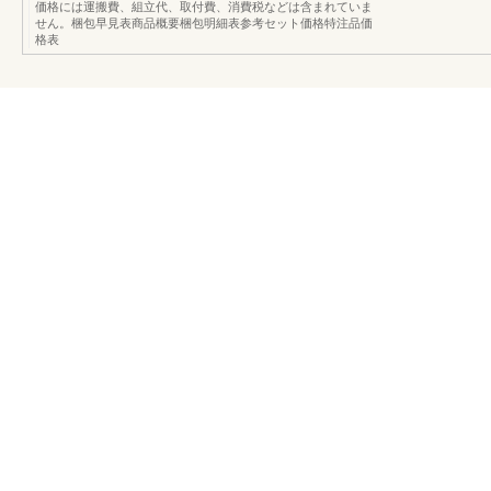
価格には運搬費、組立代、取付費、消費税などは含まれていま
せん。梱包早見表商品概要梱包明細表参考セット価格特注品価
格表