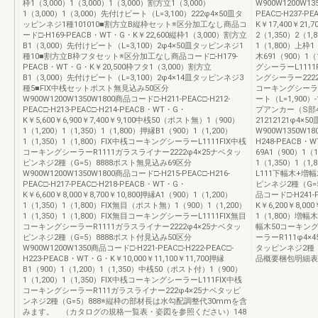
枠1（3,000）1（3,000）1（3,000）割方立1（3,000）
W900W1200W13
1（3,000）1（3,000）先付けビート（L=3,100）222φ4×50皿タ
PEAC□-H237-P
ッピンネジ1種101010■割方立B縦枠セット※区分加工なし商品コ
K￥17,400￥21,
ード□-H169-PEACB・WT・G・K￥22,600縦枠1（3,000）割方立
2（1,350）2（1,
B1（3,000）先付けビート（L=3,100）2φ4×50皿タッピンネジ1
1（1,800）上枠1
種10■割方立B枠フタセット※区分加工なし商品コード□-H179-
木691（900）1（
PEACB・WT・G・K￥20,500枠フタ1（3,000）割方立
グシーラーL111
B1（3,000）先付けビート（L=3,100）2φ4×14皿タッピンネジ3
ングシーラー222
種5■FIX中桟セットポスト無見込み50区分
コーキングシーラーR
W900W1200W1350W1800商品コード□-H211-PEAC□-H212-
ート（L=1,900
PEAC□-H213-PEAC□-H214-PEACB・WT・G・
プアンカー（S部4
K￥5,600￥6,900￥7,400￥9,100中桟50（ポスト無）1（900）
21212121φ4
1（1,200）1（1,350）1（1,800）押縁B1（900）1（1,200）
W900W1350W18
1（1,350）1（1,800）FIX中桟コーキングシーラーL1111FIX中桟
H248-PEACB・W
コーキングシーラーR1111ガラスライナー2222φ4×25ナベタッ
69A1（900）1（
ピンネジ2種（G=5）8888ポスト無見込み69区分
1（1,350）1（
W900W1200W1350W1800商品コード□-H215-PEAC□-H216-
L111下幅木+増
PEAC□-H217-PEAC□-H218-PEACB・WT・G・
ピンネジ2種（G=5
K￥6,600￥8,000￥8,700￥10,800押縁A1（900）1（1,200）
品コード□-H241-P
1（1,350）1（1,800）FIX無目（ポスト無）1（900）1（1,200）
K￥6,200￥8,00
1（1,350）1（1,800）FIX無目コーキングシーラーL1111FIX無目
1（1,800）増幅木
コーキングシーラーR1111ガラスライナー2222φ4×25ナベタッ
幅木50コーキング
ピンネジ2種（G=5）8888ポスト付見込み50区分
ーラーR111φ4×
W900W1200W1350商品コード□-H221-PEAC□-H222-PEAC□-
タッピンネジ2種（
H223-PEACB・WT・G・K￥10,000￥11,100￥11,700押縁
品概要梱包明細表
B1（900）1（1,200）1（1,350）中桟50（ポスト付）1（900）
1（1,200）1（1,350）FIX中桟コーキングシーラーL111FIX中桟
コーキングシーラーR111ガラスライナー222φ4×25ナベタッピ
ンネジ2種（G=5）888※縦枠の部材長は水勾配調整代30mmを含
みます。 （カタログの規格一覧表・姿図を参照ください）148