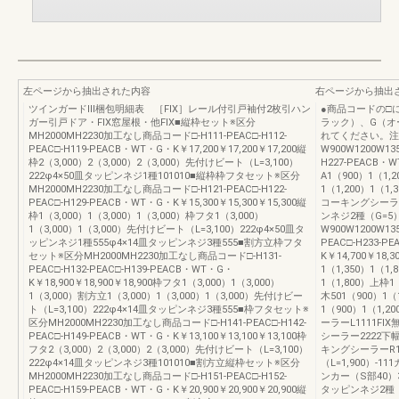
左ページから抽出された内容
右ページから抽出
ツインガードⅢ梱包明細表 ［FIX］レール付引戸袖付2枚引ハン
●商品コードの□
ガー引戸ドア・FIX窓屋根・他FIX■縦枠セット※区分
ラック）、G（オ
MH2000MH2230加工なし商品コード□-H111-PEAC□-H112-
れてください。注
PEAC□-H119-PEACB・WT・G・K￥17,200￥17,200￥17,200縦
W900W1200W13
枠2（3,000）2（3,000）2（3,000）先付けビート（L=3,100）
H227-PEACB・W
222φ4×50皿タッピンネジ1種101010■縦枠枠フタセット※区分
A1（900）1（1,
MH2000MH2230加工なし商品コード□-H121-PEAC□-H122-
1（1,200）1（1
PEAC□-H129-PEACB・WT・G・K￥15,300￥15,300￥15,300縦
コーキングシーラー
枠1（3,000）1（3,000）1（3,000）枠フタ1（3,000）
ンネジ2種（G=5
1（3,000）1（3,000）先付けビート（L=3,100）222φ4×50皿タ
W900W1200W13
ッピンネジ1種555φ4×14皿タッピンネジ3種555■割方立枠フタ
PEAC□-H233-P
セット※区分MH2000MH2230加工なし商品コード□-H131-
K￥14,700￥18,
PEAC□-H132-PEAC□-H139-PEACB・WT・G・
1（1,350）1（1,
K￥18,900￥18,900￥18,900枠フタ1（3,000）1（3,000）
1（1,800）上枠1
1（3,000）割方立1（3,000）1（3,000）1（3,000）先付けビー
木501（900）1（1
ト（L=3,100）222φ4×14皿タッピンネジ3種555■枠フタセット※
1（900）1（1,2
区分MH2000MH2230加工なし商品コード□-H141-PEAC□-H142-
ーラーL1111F
PEAC□-H149-PEACB・WT・G・K￥13,100￥13,100￥13,100枠
シーラー2222下
フタ2（3,000）2（3,000）2（3,000）先付けビート（L=3,100）
キングシーラーR11
222φ4×14皿タッピンネジ3種101010■割方立縦枠セット※区分
（L=1,900）-
MH2000MH2230加工なし商品コード□-H151-PEAC□-H152-
ンカー（S部40）3
PEAC□-H159-PEACB・WT・G・K￥20,900￥20,900￥20,900縦
タッピンネジ2種（G