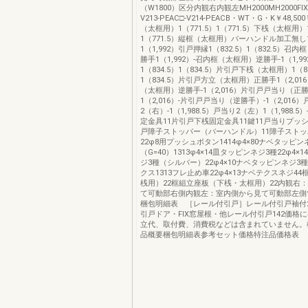
（W1800）区分内観右内観左MH2000MH2000FI
V213-PEAC□-V214-PEACB・WT・G・K￥48,500
（太框用）1（771.5）1（771.5）下桟（太框用）1
1（771.5）縦框（太框用）バーハンドル加工無し1（
1（1,992）引戸押縁1（832.5）1（832.5）召
勝手1（1,992）-召内框（太框用）逆勝手-1（1,
1（834.5）1（834.5）片引戸下桟（太框用）1（83
1（834.5）片引戸方立（太框用）正勝手1（2,01
（太框用）逆勝手-1（2,016）片引戸戸当り（正
1（2,016）-片引戸戸当り（逆勝手）-1（2,016
2（右）-1（1,988.5）戸当り2（左）1（1,988.
定金具11片引戸下桟固定金具11鍵11戸当りプッシ
戸障子ストッパー（バーハンドル）11障子スト
22φ8用プッシュボタン1414φ4×80ナベタッピン
（G=40）1313φ4×14皿タッピンネジ3種22φ4×
ジ3種（シルバー）22φ4×10ナベタッピンネジ3種2
クス1313フレ止め車22φ4×13ナベテクスネジ4
桟用）22框組立座板（下桟・太框用）22内観右
て可動部右側内観左：室内側から見て可動部左側
梱包明細表 ［レール付引戸］レール付引戸袖付
引戸ドア・FIX窓屋根・他レール付引戸142価格
立代、取付費、消費税などは含まれていません。
品概要梱包明細表参考セット価格特注品価格表