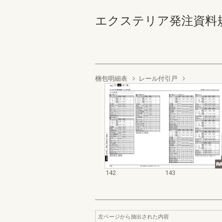
エクステリア発注資料規格価格
梱包明細表
レール付引戸
142
143
左ページから抽出された内容