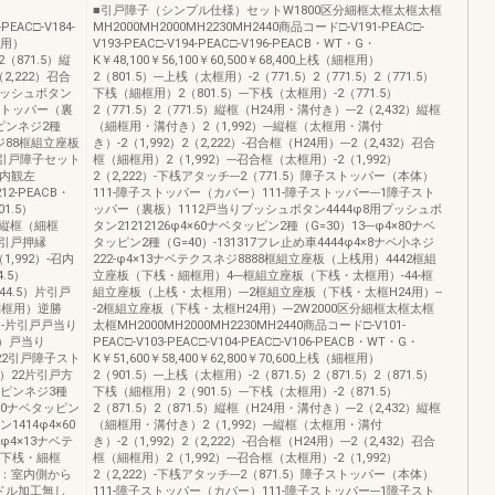
■引戸障子（シンプル仕様）セットW1800区分細框太框太框太框
EAC□-V184-
MH2000MH2000MH2230MH2440商品コード□-V191-PEAC□-
框用）
V193-PEAC□-V194-PEAC□-V196-PEACB・WT・G・
2（871.5）縦
K￥48,100￥56,100￥60,500￥68,400上桟（細框用）
2,222）召合
2（801.5）---上桟（太框用）-2（771.5）2（771.5）2（771.5）
りプッシュボタン
下桟（細框用）2（801.5）---下桟（太框用）-2（771.5）
ストッパー（裏
2（771.5）2（771.5）縦框（H24用・溝付き）---2（2,432）縦框
ッピンネジ2種
（細框用・溝付き）2（1,992）---縦框（太框用・溝付
ネジ88框組立座板
き）-2（1,992）2（2,222）-召合框（H24用）---2（2,432）召合
片引戸障子セット
框（細框用）2（1,992）---召合框（太框用）-2（1,992）
右内観左
2（2,222）-下桟アタッチ---2（771.5）障子ストッパー（本体）
212-PEACB・
111-障子ストッパー（カバー）111-障子ストッパー---1障子スト
1.5）
ッパー（裏板）1112戸当りプッシュボタン4444φ8用プッシュボ
5）縦框（細框
タン21212126φ4×60ナベタッピン2種（G=30）13---φ4×80ナベ
）引戸押縁
タッピン2種（G=40）-131317フレ止め車4444φ4×8ナベ小ネジ
1,992）-召内
222-φ4×13ナベテクスネジ8888框組立座板（上桟用）4442框組
.5）
立座板（下桟・細框用）4---框組立座板（下桟・太框用）-44-框
44.5）片引戸
組立座板（上桟・太框用）---2框組立座板（下桟・太框H24用）--
細框用）逆勝
-2框組立座板（下桟・太框H24用）---2W2000区分細框太框太框
6）-片引戸戸当り
太框MH2000MH2000MH2230MH2440商品コード□-V101-
.5）戸当り
PEAC□-V103-PEAC□-V104-PEAC□-V106-PEACB・WT・G・
ン22引戸障子スト
K￥51,600￥58,400￥62,800￥70,600上桟（細框用）
）22片引戸方
2（901.5）---上桟（太框用）-2（871.5）2（871.5）2（871.5）
ッピンネジ3種
下桟（細框用）2（901.5）---下桟（太框用）-2（871.5）
10ナベタッピン
2（871.5）2（871.5）縦框（H24用・溝付き）---2（2,432）縦框
1414φ4×60
（細框用・溝付き）2（1,992）---縦框（太框用・溝付
φ4×13ナベテ
き）-2（1,992）2（2,222）-召合框（H24用）---2（2,432）召合
（下桟・細框
框（細框用）2（1,992）---召合框（太框用）-2（1,992）
左：室内側から
2（2,222）-下桟アタッチ---2（871.5）障子ストッパー（本体）
ドル加工無し
111-障子ストッパー（カバー）111-障子ストッパー---1障子スト