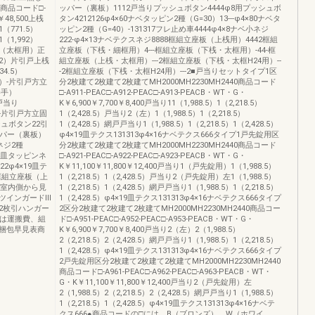
X商品コード□-
ッパー（裏板）1112戸当りプッシュボタン4444φ8用プッシュボ
￥48,500上桟
タン4212126φ4×60ナベタッピン2種（G=30）13---φ4×80ナベタ
（771.5）
ッピン2種（G=40）-131317フレ止め車4444φ4×8ナベ小ネジ
1,992）
222-φ4×13ナベテクスネジ8888框組立座板（上桟用）4442框組
内框（太框用）正
立座板（下桟・細框用）4---框組立座板（下桟・太框用）-44-框
992）片引戸上桟
組立座板（上桟・太框用）---2框組立座板（下桟・太框H24用）--
4.5）
-2框組立座板（下桟・太框H24用）---2■戸当りセットタイプ1区
6）-片引戸方立
分2枚建て2枚建て2枚建てMH2000MH2230MH2440商品コード
勝手）
□-A911-PEAC□-A912-PEAC□-A913-PEACB・WT・G・
）戸当り
K￥6,900￥7,700￥8,400戸当り11（1,988.5）1（2,218.5）
5）-片引戸方立固
1（2,428.5）戸当り2（左）1（1,988.5）1（2,218.5）
ュボタン22引
1（2,428.5）網戸戸当り1（1,988.5）1（2,218.5）1（2,428.5）
ッパー（裏板）
φ4×19皿テクス131313φ4×16ナベテクス666タイプ1戸先錠用区
ネジ2種
分2枚建て2枚建て2枚建てMH2000MH2230MH2440商品コード
14皿タッピンネ
□-A921-PEAC□-A922-PEAC□-A923-PEACB・WT・G・
2φ4×19皿テ
K￥11,100￥11,800￥12,400戸当り1（戸先錠用）1（1,988.5）
4框組立座板（上
1（2,218.5）1（2,428.5）戸当り2（戸先錠用）左1（1,988.5）
：室内側から見
1（2,218.5）1（2,428.5）網戸戸当り1（1,988.5）1（2,218.5）
ツインガードⅢ
1（2,428.5）φ4×19皿テクス131313φ4×16ナベテクス666タイプ
2枚引ハンガー
2区分2枚建て2枚建て2枚建てMH2000MH2230MH2440商品コー
には運搬費、組
ド□-A951-PEAC□-A952-PEAC□-A953-PEACB・WT・G・
梱包早見表商
K￥6,900￥7,700￥8,400戸当り2（左）2（1,988.5）
2（2,218.5）2（2,428.5）網戸戸当り1（1,988.5）1（2,218.5）
1（2,428.5）φ4×19皿テクス131313φ4×16ナベテクス666タイプ
2戸先錠用区分2枚建て2枚建て2枚建てMH2000MH2230MH2440
商品コード□-A961-PEAC□-A962-PEAC□-A963-PEACB・WT・
G・K￥11,100￥11,800￥12,400戸当り2（戸先錠用）左
2（1,988.5）2（2,218.5）2（2,428.5）網戸戸当り1（1,988.5）
1（2,218.5）1（2,428.5）φ4×19皿テクス131313φ4×16ナベテ
クス666●商品コードの□には、B（ブロンズ）、W（ホワイ