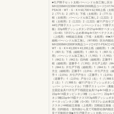
■引戸障子セット太框バーハンドル加工無し区分
MH2230MH2230W1800W2000商品コード□-V174-P
PEACB・WT・G・K￥60,700￥62,900上桟（太
2（771.5）2（871.5）下桟（太框用）2（771.5）
框（太框用）バーハンドル加工無し2（2,222）2（
框（太框用）2（2,222）2（2,222）鍵11戸当
44引戸障子ストッパー（バーハンドル）11障子
板）22φ8用プッシュボタン2121φ4×80ナベタ
（G=40）1313フレ止め車44φ4×13ナベテクス
（上桟用）44框組立座板（下桟・太框用）44■
細框バーハンドル加工無し（W1800）区分内観
MH2000MH2000FIX商品コード□-V211-PEAC□-V
WT・G・K￥43,200￥43,200上桟（細框用）1（80
1（801.5）下桟（細框用）1（801.5）1（801.
用）バーハンドル加工無し1（1,992）1（1,992
1（842.5）1（842.5）召内框（細框用）正勝手1（
框（細框用）逆勝手-1（1,992）片引戸上桟1（844
1（844.5）片引戸下桟（細框用）1（844.5）1（8
方立（細框用）正勝手1（2,016）-片引戸方立（
手-1（2,016）片引戸戸当り（正勝手）1（2,01
（逆勝手）-1（2,016）戸当り2（右）-1（1,988
2（左）1（1,988.5）-鍵11戸当りプッシュボタ
ッパー（バーハンドル）11障子ストッパー（裏板
立固定金具11片引戸下桟固定金具11φ4×14皿タ
22φ4×14皿タッピンネジ3種（シルバー）22φ4×
ネジ3種22φ4×19皿テクス1313φ8用プッシュボタン
ナベタッピンネジ2種（G=30）1313フレ止め車22
クスネジ44框組立座板（上桟用）22框組立座板
用）22内観右：室内側から見て可動部右側内観
見て可動部左側■片引戸障子セット太框バーハン