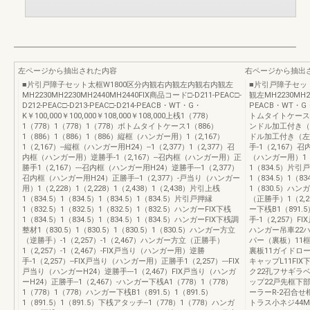
左ページから抽出された内容
右ページから抽出
■片引戸障子セット太框W1800区分内観右内観左内観右内観左
■片引戸障子セッ
MH2230MH2230MH2440MH2440FIX商品コード□-D211-PEAC□-
観左MH2230MH22
D212-PEAC□-D213-PEAC□-D214-PEACB・WT・G・
PEACB・WT・G・
K￥100,000￥100,000￥108,000￥108,000上桟1（778）
トムタイトケース1
1（778）1（778）1（778）ボトムタイトケース1（886）
ンドル加工付き（右
1（886）1（886）1（886）縦框（ハンガー用）1（2,167）
ドル加工付き（左）
1（2,167）--縦框（ハンガー用H24）--1（2,377）1（2,377）召
手-1（2,167）
内框（ハンガー用）逆勝手-1（2,167）--召内框（ハンガー用）正
（ハンガー用）1（2
勝手1（2,167）---召内框（ハンガー用H24）逆勝手---1（2,377）
1（834.5）片引戸
召内框（ハンガー用H24）正勝手--1（2,377）-戸当り（ハンガー
1（834.5）1（8
用）1（2,228）1（2,228）1（2,438）1（2,438）片引上桟
1（830.5）ハ
1（834.5）1（834.5）1（834.5）1（834.5）片引戸押縁
（正勝手）1（2,2
1（832.5）1（832.5）1（832.5）1（832.5）ハンガーFIX下桟
ー下桟B1（891.
1（834.5）1（834.5）1（834.5）1（834.5）ハンガーFIX下桟調
手-1（2,257）
整材1（830.5）1（830.5）1（830.5）1（830.5）ハンガー方立
ハンガー吊車22
（逆勝手）-1（2,257）-1（2,467）ハンガー方立（正勝手）
パー（裏板）11
1（2,257）-1（2,467）-FIX戸当り（ハンガー用）逆勝
裏板11ガイドロー
手-1（2,257）--FIX戸当り（ハンガー用）正勝手1（2,257）---FIX
キャップL11FI
戸当り（ハンガーH24）逆勝手---1（2,467）FIX戸当り（ハンガ
ク22孔フサギラ
ーH24）正勝手--1（2,467）-ハンガー下桟A1（778）1（778）
ップ22戸先框下
1（778）1（778）ハンガー下桟B1（891.5）1（891.5）
ーラーR-2召合せ
1（891.5）1（891.5）下桟アタッチ--1（778）1（778）ハンガ
トラス小ネジ44M