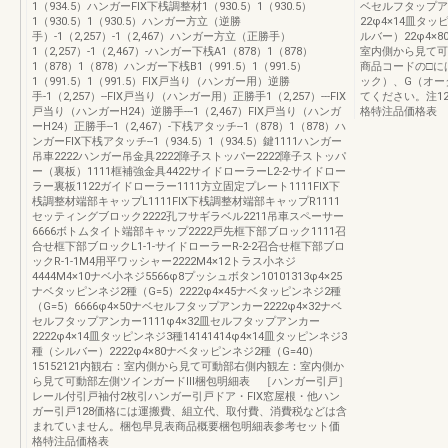
1（934.5）ハンガーFIX下桟調整材1（930.5）1（930.5）
ベセルフタップア
1（930.5）1（930.5）ハンガー方立（逆勝
22φ4×14皿タッ
手）-1（2,257）-1（2,467）ハンガー方立（正勝手）
ルバー）22φ4×
1（2,257）-1（2,467）-ハンガー下桟A1（878）1（878）
室内側から見て可
1（878）1（878）ハンガー下桟B1（991.5）1（991.5）
商品コードの□に
1（991.5）1（991.5）FIX戸当り（ハンガー用）逆勝
ック）、G（オー
手-1（2,257）--FIX戸当り（ハンガー用）正勝手1（2,257）---FIX
てください。注1
戸当り（ハンガーH24）逆勝手---1（2,467）FIX戸当り（ハンガ
格特注品価格表
ーH24）正勝手--1（2,467）-下桟アタッチ--1（878）1（878）ハ
ンガーFIX下桟アタッチ--1（934.5）1（934.5）鍵1111ハンガー
吊車2222ハンガー吊金具2222障子ストッパー2222障子ストッパ
ー（裏板）1111框補強金具4422サイドローラーL2-2-サイドロー
ラー裏板1122ガイドローラー1111方立固定プレート1111FIX下
桟調整材端部キャップL1111FIX下桟調整材端部キャップR1111
セッティングブロック2222孔フサギラベル2211吊車スペーサー
6666ボトムタイト端部キャップ2222戸先框下部ブロック1111召
合せ框下部ブロックL1-1-サイドローラーR-2-2召合せ框下部ブロ
ックR-1-1M4用平ワッシャー2222M4×12トラス小ネジ
4444M4×10ナベ小ネジ5566φ8プッシュボタン10101313φ4×25
ナベタッピンネジ2種（G=5）2222φ4×45ナベタッピンネジ2種
（G=5）6666φ4×50ナベセルフタップアンカー2222φ4×32ナベ
セルフタップアンカー1111φ4×32皿セルフタップアンカー
2222φ4×14皿タッピンネジ3種14141414φ4×14皿タッピンネジ3
種（シルバー）2222φ4×80ナベタッピンネジ2種（G=40）
15152121内観右：室内側から見て可動部右側内観左：室内側か
ら見て可動部左側ツインガードⅢ梱包明細表 ［ハンガー引戸］
レール付引戸袖付2枚引ハンガー引戸ドア・FIX窓屋根・他ハン
ガー引戸128価格には運搬費、組立代、取付費、消費税などは含
まれていません。梱包早見表商品概要梱包明細表参考セット価
格特注品価格表