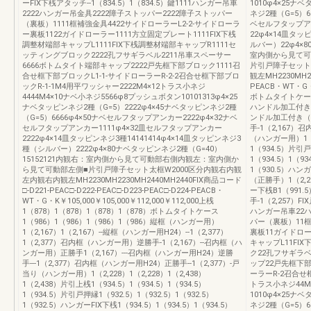
ーFIX下桟アタッチ--1（834.5）1（834.5）鍵1111ハンガー吊車
1010φ4×25ナ
2222ハンガー吊金具2222障子ストッパー2222障子ストッパー
ネジ2種（G=5）6
（裏板）1111框補強金具4422サイドローラーL2-2-サイドローラ
ベセルフタップア
ー裏板1122ガイドローラー1111方立固定プレート1111FIX下桟
22φ4×14皿タッ
調整材端部キャップL1111FIX下桟調整材端部キャップR1111セ
ルバー）22φ4×
ッティングブロック2222孔フサギラベル2211吊車スペーサー
室内側から見て可
6666ボトムタイト端部キャップ2222戸先框下部ブロック1111召
片引戸障子セット
合せ框下部ブロックL1-1-サイドローラーR-2-2召合せ框下部ブロ
観左MH2230MH22
ックR-1-1M4用平ワッシャー2222M4×12トラス小ネジ
PEACB・WT・G・
4444M4×10ナベ小ネジ5566φ8プッシュボタン10101313φ4×25
ボトムタイトケース
ナベタッピンネジ2種（G=5）2222φ4×45ナベタッピンネジ2種
ハンドル加工付き（
（G=5）6666φ4×50ナベセルフタップアンカー2222φ4×32ナベ
ンドル加工付き（左
セルフタップアンカー1111φ4×32皿セルフタップアンカー
手-1（2,167）
2222φ4×14皿タッピンネジ3種14141414φ4×14皿タッピンネジ3
（ハンガー用）1（2
種（シルバー）2222φ4×80ナベタッピンネジ2種（G=40）
1（934.5）片引戸
15152121内観右：室内側から見て可動部右側内観左：室内側か
1（934.5）1（9
ら見て可動部左側■片引戸障子セット太框W2000区分内観右内観
1（930.5）ハ
左内観右内観左MH2230MH2230MH2440MH2440FIX商品コード
（正勝手）1（2,2
□-D221-PEAC□-D222-PEAC□-D223-PEAC□-D224-PEACB・
ー下桟B1（991.
WT・G・K￥105,000￥105,000￥112,000￥112,000上桟
手-1（2,257）
1（878）1（878）1（878）1（878）ボトムタイトケース
ハンガー吊車22
1（986）1（986）1（986）1（986）縦框（ハンガー用）
パー（裏板）11
1（2,167）1（2,167）--縦框（ハンガー用H24）--1（2,377）
裏板11ガイドロー
1（2,377）召内框（ハンガー用）逆勝手-1（2,167）--召内框（ハ
キャップL11FI
ンガー用）正勝手1（2,167）---召内框（ハンガー用H24）逆勝
ク22孔フサギラ
手---1（2,377）召内框（ハンガー用H24）正勝手--1（2,377）-戸
ップ22戸先框下
当り（ハンガー用）1（2,228）1（2,228）1（2,438）
ーラーR-2召合せ
1（2,438）片引上桟1（934.5）1（934.5）1（934.5）
トラス小ネジ44M
1（934.5）片引戸押縁1（932.5）1（932.5）1（932.5）
1010φ4×25ナ
1（932.5）ハンガーFIX下桟1（934.5）1（934.5）1（934.5）
ネジ2種（G=5）6