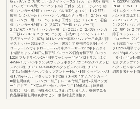
桟2（878）2（878）ボトムタイトケース2（986）2（986）縦框
MH2230MH2230
（ハンガーH24用）バーハンドル加工付き（右）-1（2,377）縦
PEACB・WT・G・
框（ハンガーH24用）バーハンドル加工付き（左）-1（2,377）
ボトムタイトケース
縦框（ハンガー用）バーハンドル加工付き（右）1（2,167）-縦
ハンドル加工無し2
框（ハンガー用）バーハンドル加工付き（左）1（2,167）-召合
2（2,167）2（
框（ハンガーH24用）-2（2,377）召合框（ハンガー用）
2（2,228）ハン
2（2,167）-戸当り（ハンガー用）2（2,228）2（2,438）ハンガ
B2（891.5）2
ー下桟A2（878）2（878）ハンガー下桟B2（991.5）2（991.5）
障子ストッパー3
下桟アタッチ-2（878）鍵11ハンガー吊車44ハンガー吊金具44障
ドローラーL22ガ
子ストッパー33障子ストッパー（裏板）11框補強金具84サイド
イト端部キャップ
ローラーL22ガイドローラー22吊車スペーサー1212ボトムタイ
クL22M4用平ワッ
ト端部キャップ44戸先框下部ブロック22召合せ框下部ブロック
ネジ66φ8プッシ
L22孔フサギラベル-2M4用平ワッシャー44M4×12トラス小ネジ
（G=5）44φ4×
44M4×10ナベ小ネジ66φ8プッシュボタン1721φ4×25ナベタッピ
セルフタップアンカ
ンネジ2種（G=5）44φ4×45ナベタッピンネジ2種（G=5）
ベタッピンネジ2種
1313φ4×50ナベセルフタップアンカー44φ4×14皿タッピンネジ3
細表参考セット価
種1313φ4×80ナベタッピンネジ2種（G=40）1317ツインガード
Ⅲ梱包明細表 ［ハンガー引戸］レール付引戸袖付2枚引ハンガ
ー引戸ドア・FIX窓屋根・他ハンガー引戸126価格には運搬費、
組立代、取付費、消費税などは含まれていません。梱包早見表
商品概要梱包明細表参考セット価格特注品価格表