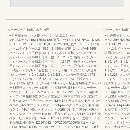
左ページから抽出された内容
右ページから抽出
■引戸障子セット太框バーハンドル加工付区分
■引戸障子セット
MH2230MH2440W1800W1800商品コード□-D133-PEAC□-D135-
MH2230MH2230
PEACB・WT・G・K￥118,000￥125,000上桟2（778）2（778）
PEACB・WT・G・
ボトムタイトケース2（886）2（886）縦框（ハンガーH24用）
ボトムタイトケース
バーハンドル加工付き（右）-1（2,377）縦框（ハンガーH24
錠用バーハンドル加
用）バーハンドル加工付き（左）-1（2,377）縦框（ハンガー
（ハンガー用）戸
用）バーハンドル加工付き（右）1（2,167）-縦框（ハンガー
1（2,167）1（
用）バーハンドル加工付き（左）1（2,167）-召合框（ハンガー
2（2,167）戸
H24用）-2（2,377）召合框（ハンガー用）2（2,167）-戸当り
1（2,228）戸
（ハンガー用）2（2,228）2（2,438）ハンガー下桟A2（778）
1（2,228）ハン
2（778）ハンガー下桟B2（891.5）2（891.5）下桟アタッ
B2（891.5）2
チ-2（778）鍵11ハンガー吊車44ハンガー吊金具44障子ストッパ
障子ストッパー3
ー33障子ストッパー（裏板）11框補強金具84サイドローラー
ドローラーL22ガ
L22ガイドローラー22吊車スペーサー1212ボトムタイト端部キ
イト端部キャップ
ャップ44戸先框下部ブロック22召合せ框下部ブロックL22孔フサ
クL22M4用平ワッ
ギラベル-2M4用平ワッシャー44M4×12トラス小ネジ44M4×10ナ
ネジ66φ8プッシ
ベ小ネジ66φ8プッシュボタン1721φ4×25ナベタッピンネジ2種
（G=5）44φ4×
（G=5）44φ4×45ナベタッピンネジ2種（G=5）1313φ4×50ナベ
セルフタップアンカ
セルフタップアンカー44φ4×14皿タッピンネジ3種1313φ4×80ナ
ベタッピンネジ2種
ベタッピンネジ2種（G=40）1317■引戸障子セット太框バーハン
ロンズ）、W（ホ
ドル加工付区分MH2230MH2440W2000W2000商品コード□-
ウン）、K（シャ
D143-PEAC□-D145-PEACB・WT・G・K￥123,000￥131,000上
セット太框バーハ