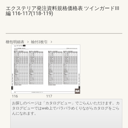
エクステリア発注資料規格価格表 ツインガードIII
編 116-117(118-119)
梱包明細表
袖付2枚引
116
117
お探しのページは「カタログビュー」でごらんいただけます。カ
タログビューではweb上でパラパラめくりながらカタログをごら
んになれます。