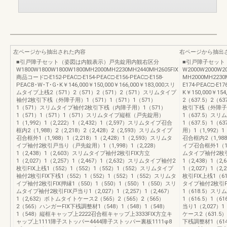
左ページから抽出された内容
右ページから抽出
■引戸障子セット（姿図は内観表示）戸先錠用内観右区分
■引戸障子セット
W1800W1800W1800W1800MH2000MH2230MH2440MH2605FIX
W2000W2000W
商品コード□-E152-PEAC□-E154-PEAC□-E156-PEAC□-E158-
MH2000MH2230
PEACB･W･T･G･K￥146,000￥150,000￥166,000￥183,000スリ
E174-PEAC□-E17
ムタイプ上桟2（571）2（571）2（571）2（571）スリムタイプ
K￥150,000￥15
袖付2枚引下桟（外障子用）1（571）1（571）1（571）
2（637.5）2（6
1（571）スリムタイプ袖付2枚引下桟（内障子用）1（571）
枚引下桟（外障子用）
1（571）1（571）1（571）スリムタイプ縦框（戸先錠用）
1（637.5）ス
1（1,992）1（2,222）1（2,432）1（2,597）スリムタイプ召合
1（637.5）1（
框内2（1,988）2（2,218）2（2,428）2（2,593）スリムタイプ
用）1（1,992）1
召合框外1（1,988）1（2,218）1（2,428）1（2,593）スリムタ
召合框内2（1,988
イプ袖付2枚引戸当り（戸先錠用）1（1,998）1（2,228）
イプ召合框外1（1,9
1（2,438）1（2,603）スリムタイプ袖付2枚引FIX方立
ムタイプ袖付2枚引
1（2,027）1（2,257）1（2,467）1（2,632）スリムタイプ袖付2
1（2,438）1（
枚引FIX上桟1（552）1（552）1（552）1（552）スリムタイプ
1（2,027）1（2
袖付2枚引FIX下桟1（552）1（552）1（552）1（552）スリムタ
枚引FIX上桟1（61
イプ袖付2枚引FIX押縁1（550）1（550）1（550）1（550）スリ
タイプ袖付2枚引FIX
ムタイプ袖付2枚引FIX戸当り1（2,027）1（2,257）1（2,467）
1（618.5）スリ
1（2,632）ボトムタイトケース2（565）2（565）2（565）
1（616.5）1（6
2（565）ハンガーFIX下桟調整材1（548）1（548）1（548）
当り1（2,027）1
1（548）縦框キャップ上2222召合框キャップ上3333FIX方立キ
ケース2（631.5）
ャップ上1111障子ストッパー4444障子ストッパー裏板1111φ8
下桟調整材1（614.