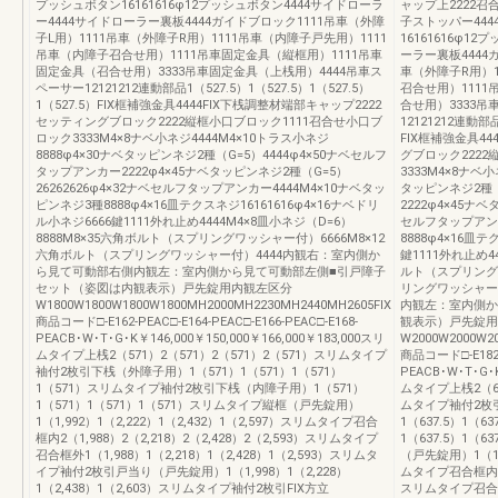
プッシュボタン16161616φ12プッシュボタン4444サイドローラ
ャップ上2222召合
ー4444サイドローラー裏板4444ガイドブロック1111吊車（外障
子ストッパー444
子L用）1111吊車（外障子R用）1111吊車（内障子戸先用）1111
16161616φ1
吊車（内障子召合せ用）1111吊車固定金具（縦框用）1111吊車
ーラー裏板4444
固定金具（召合せ用）3333吊車固定金具（上桟用）4444吊車ス
車（外障子R用）1
ペーサー12121212連動部品1（527.5）1（527.5）1（527.5）
召合せ用）1111
1（527.5）FIX框補強金具4444FIX下桟調整材端部キャップ2222
合せ用）3333吊
セッティングブロック2222縦框小口ブロック1111召合せ小口ブ
12121212連動部品
ロック3333M4×8ナベ小ネジ4444M4×10トラス小ネジ
FIX框補強金具4
8888φ4×30ナベタッピンネジ2種（G=5）4444φ4×50ナベセルフ
グブロック2222
タップアンカー2222φ4×45ナベタッピンネジ2種（G=5）
3333M4×8ナベ小
26262626φ4×32ナベセルフタップアンカー4444M4×10ナベタッ
タッピンネジ2種（
ピンネジ3種8888φ4×16皿テクスネジ16161616φ4×16ナベドリ
2222φ4×45ナベ
ル小ネジ6666鍵1111外れ止め4444M4×8皿小ネジ（D=6）
セルフタップアンカ
8888M8×35六角ボルト（スプリングワッシャー付）6666M8×12
8888φ4×16皿テ
六角ボルト（スプリングワッシャー付）4444内観右：室内側か
鍵1111外れ止め4
ら見て可動部右側内観左：室内側から見て可動部左側■引戸障子
ルト（スプリングワ
セット（姿図は内観表示）戸先錠用内観左区分
リングワッシャー
W1800W1800W1800W1800MH2000MH2230MH2440MH2605FIX
内観左：室内側か
商品コード□-E162-PEAC□-E164-PEAC□-E166-PEAC□-E168-
観表示）戸先錠用
PEACB･W･T･G･K￥146,000￥150,000￥166,000￥183,000スリ
W2000W2000W2
ムタイプ上桟2（571）2（571）2（571）2（571）スリムタイプ
商品コード□-E182-P
袖付2枚引下桟（外障子用）1（571）1（571）1（571）
PEACB･W･T･G･K
1（571）スリムタイプ袖付2枚引下桟（内障子用）1（571）
ムタイプ上桟2（637
1（571）1（571）1（571）スリムタイプ縦框（戸先錠用）
ムタイプ袖付2枚引
1（1,992）1（2,222）1（2,432）1（2,597）スリムタイプ召合
1（637.5）1
框内2（1,988）2（2,218）2（2,428）2（2,593）スリムタイプ
1（637.5）1（6
召合框外1（1,988）1（2,218）1（2,428）1（2,593）スリムタ
（戸先錠用）1（1,9
イプ袖付2枚引戸当り（戸先錠用）1（1,998）1（2,228）
ムタイプ召合框内2（1
1（2,438）1（2,603）スリムタイプ袖付2枚引FIX方立
スリムタイプ召合框外