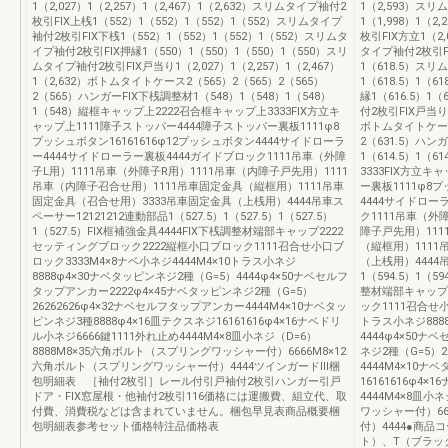
1（2,027）1（2,257）1（2,467）1（2,632）スリムタイプ袖付2
1（2,593）ス
枚引FIX上桟1（552）1（552）1（552）1（552）スリムタイプ
1（1,998）1（2
袖付2枚引FIX下桟1（552）1（552）1（552）1（552）スリムタ
枚引FIX方立1（2,
イプ袖付2枚引FIX押縁1（550）1（550）1（550）1（550）スリ
タイプ袖付2枚引FIX
ムタイプ袖付2枚引FIX戸当り1（2,027）1（2,257）1（2,467）
1（618.5）スリ
1（2,632）ボトムタイトケース2（565）2（565）2（565）
1（618.5）1（6
2（565）ハンガーFIX下桟調整材1（548）1（548）1（548）
縁1（616.5）1（
1（548）縦框キャップ上2222召合框キャップ上3333FIX方立キ
付2枚引FIX戸当り1（
ャップ上1111障子ストッパー4444障子ストッパー裏板1111φ8
ボトムタイトケース2（
プッシュボタン16161616φ12プッシュボタン4444サイドローラ
2（631.5）ハンガ
ー4444サイドローラー裏板4444ガイドブロック1111吊車（外障
1（614.5）1（
子L用）1111吊車（外障子R用）1111吊車（内障子戸先用）1111
3333FIX方立キ
吊車（内障子召合せ用）1111吊車固定金具（縦框用）1111吊車
ー裏板1111φ8プ
固定金具（召合せ用）3333吊車固定金具（上桟用）4444吊車ス
4444サイドロー
ペーサー12121212連動部品1（527.5）1（527.5）1（527.5）
ク1111吊車（外
1（527.5）FIX框補強金具4444FIX下桟調整材端部キャップ2222
障子戸先用）111
セッティングブロック2222縦框小口ブロック1111召合せ小口ブ
（縦框用）1111
ロック3333M4×8ナベ小ネジ4444M4×10トラス小ネジ
（上桟用）4444吊
8888φ4×30ナベタッピンネジ2種（G=5）4444φ4×50ナベセルフ
1（594.5）1（5
タップアンカー2222φ4×45ナベタッピンネジ2種（G=5）
整材端部キャップ2
26262626φ4×32ナベセルフタップアンカー4444M4×10ナベタッ
ック1111召合せ小
ピンネジ3種8888φ4×16皿テクスネジ16161616φ4×16ナベドリ
トラス小ネジ888
ル小ネジ6666鍵1111外れ止め4444M4×8皿小ネジ（D=6）
4444φ4×50ナ
8888M8×35六角ボルト（スプリングワッシャー付）6666M8×12
ネジ2種（G=5）2
六角ボルト（スプリングワッシャー付）4444ツインガードⅢ梱
4444M4×10ナ
包明細表 ［袖付2枚引］レール付引戸袖付2枚引ハンガー引戸
16161616φ4×
ドア・FIX窓屋根・他袖付2枚引116価格には運搬費、組立代、取
4444M4×8皿小
付費、消費税などは含まれていません。梱包早見表商品概要梱
ワッシャー付）66
包明細表参考セット価格特注品価格表
付）4444●商
ト）、T（ブラッ